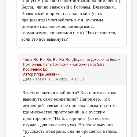
корпусом (ок 2400 сонетов только на романеско).
Белли, лично знакомый с Гоголем, Вяземским,
Волконской и проч., слышал и мог (есть
прецеденты) употреблять в т.ч. русизмы
(помимо галлицизмов, англицизмов,
германизмов, тюркизмов и т.п). Что останется,
если это всё выкинуть?
Тема:
Re: Re: Re: Re: Re: Re: Джузеппе Джоакино Белли.
Поклонник Папы Григория и Каторжная работа
Косиченко Бр
Автор
Игорь Белавин
Дата и время: 10.04.2023, 14:16:00
Зачем впадать в крайности? Кто призывает вас
выкинуть саму концепцию? Например, "Их
аудиенций" связано не оригинальным текстом,
где множество просторечий, а с русским
просторечием "Их благородия" (во всяком
случае - для русского уха). Но поскольку эта
"русскость обыграна, она не бросается в глаза.