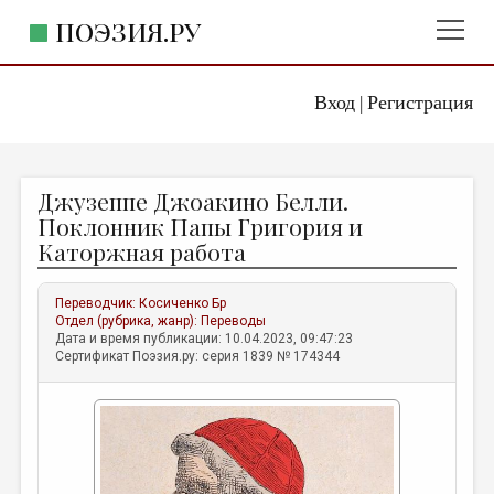
ПОЭЗИЯ.РУ
Вход
Регистрация
ГЛАВНОЕ МЕНЮ
|
ПОЭЗИЯ.РУ
ИЗДАТЕЛЬСТВО
Джузеппе Джоакино Белли.
ЖАНРЫ
Поклонник Папы Григория и
Каторжная работа
АВТОРЫ
КОММЕНТАРИИ
Переводчик:
Косиченко Бр
Отдел (рубрика, жанр):
Переводы
ЛИТСАЛОН
Дата и время публикации: 10.04.2023, 09:47:23
Сертификат Поэзия.ру: серия 1839 № 174344
НОВОСТИ
ПРАВИЛА САЙТА
ОТДЕЛЫ И РУБРИКИ
ИЗБРАННОЕ