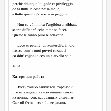
perchè ddunque lui gode er privileggio
de fà ttutte le cose pe’ la mejjo,
e ttutto quanto j’ariessce in peggio?
Nun ce vò mmica l’àrgibbra a rribbatte
scerte difficortà cche mme se facci.
Queste le sanno puro le sciavatte.
Ecco er perchè: un Pontescife, fijjolo,
nassce com’e nnoi poveri cazzacci
co ddu’ cojjoni e cco un ciarvello solo.
1834
Каторжная работа
Пусть только заикнётся, фармазон,
что из владык с наисвятейшим саном,
из принцепсов, дарованных римля́нам,
Святой Отец - всех более филон.