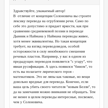
Здравствуйте, уважаемый автор!
В отличие от концепции Солоновича вы строите
лексику перевода на огрублении речи. Само по
себе это допустимо и придает яркости, как при
сравнении средневековой поэзии в переводе
Дынник и Наймана у Наймана переводы живее,
хотя менее эквивалентны. Но такая концепция
требует, на взгляд переводоведов, особой
осторожности в силу неизбежного смешения
речевых пластов. Например, у вас в одном из
предыдущих переводов появляется "с угару", что
явная русификация. А здесь появился "бином", то
есть вы полагаете лирического героя -
математиком. Это не ляпы как таковые, но вещи
довольно вредные для перевода. Конечно, если
ваша цель убить своего читателя "новым Белли", то
да на замечания можно внимания не обращать. Тем
не менее в целом переводы интересные, посвежее,
чем у Солоновича.