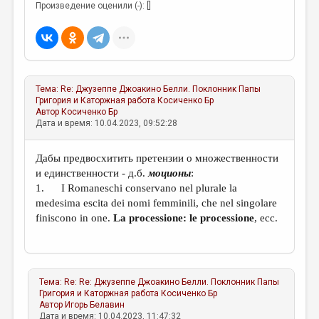
Произведение оценили (-): []
Тема:
Re: Джузеппе Джоакино Белли. Поклонник Папы
Григория и Каторжная работа
Косиченко Бр
Автор
Косиченко Бр
Дата и время: 10.04.2023, 09:52:28
Дабы предвосхитить претензии о множественности
и единственности - д.б.
моционы
:
1. I Romaneschi conservano nel plurale la
medesima escita dei nomi femminili, che nel singolare
finiscono in one.
La processione: le processione
, ecc.
Тема:
Re: Re: Джузеппе Джоакино Белли. Поклонник Папы
Григория и Каторжная работа
Косиченко Бр
Автор
Игорь Белавин
Дата и время: 10.04.2023, 11:47:32