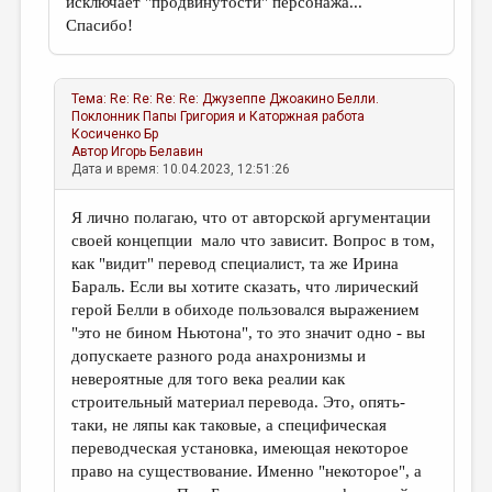
исключает "продвинутости" персонажа...
Спасибо!
Тема:
Re: Re: Re: Re: Джузеппе Джоакино Белли.
Поклонник Папы Григория и Каторжная работа
Косиченко Бр
Автор
Игорь Белавин
Дата и время: 10.04.2023, 12:51:26
Я лично полагаю, что от авторской аргументации
своей концепции мало что зависит. Вопрос в том,
как "видит" перевод специалист, та же Ирина
Бараль. Если вы хотите сказать, что лирический
герой Белли в обиходе пользовался выражением
"это не бином Ньютона", то это значит одно - вы
допускаете разного рода анахронизмы и
невероятные для того века реалии как
строительный материал перевода. Это, опять-
таки, не ляпы как таковые, а специфическая
переводческая установка, имеющая некоторое
право на существование. Именно "некоторое", а