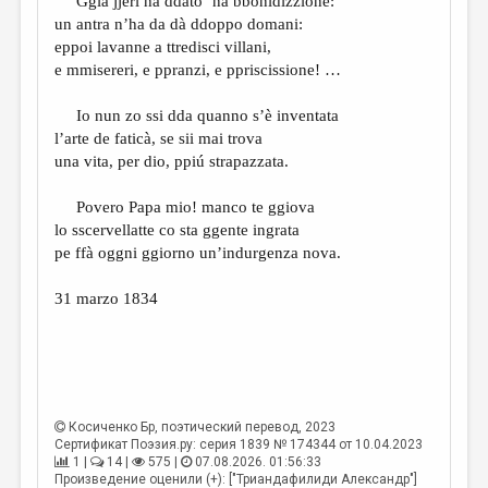
Ggià jjeri ha ddato ’na bbonidizzione:
un antra n’ha da dà ddoppo domani:
eppoi lavanne a ttredisci villani,
e mmisereri, e ppranzi, e ppriscissione! …
Io nun zo ssi dda quanno s’è inventata
l’arte de faticà, se sii mai trova
una vita, per dio, ppiú strapazzata.
Povero Papa mio! manco te ggiova
lo sscervellatte co sta ggente ingrata
pe ffà oggni ggiorno un’indurgenza nova.
31 marzo 1834
Косиченко Бр
, поэтический перевод, 2023
Сертификат Поэзия.ру: серия 1839 № 174344 от 10.04.2023
1 |
14 |
575 |
07.08.2026. 01:56:33
Произведение оценили (+): ["Триандафилиди Александр"]