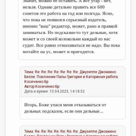
Значит, можно ее оставить. А вот угар - нет,
нельзя. Однако детально править все 600
сонетов это работа на год или полгода. Ясно,
что пока не появился серьезный издатель,
именно "ваш" редактор, может, рано и правкой
заниматься. Но подсказки-то тут дельные, хотя
может и со своей колокольни каждый из нас
судит. Все равно отмахиваться не надо. Вы пока
мотайте на ус, может и пригодится.
Тема:
Re: Re: Re: Re: Re: Re: Re: Джузеппе Джоакино
Белли. Поклонник Папы Григория и Каторжная работа
Косиченко Бр
Автор
Косиченко Бр
Дата и время: 10.04.2023, 14:18:52
Игорь, Боже упаси меня отказываться от
дельных подсказок, если они дельные...
Тема:
Re: Re: Re: Re: Re: Re: Re: Джузеппе Джоакино