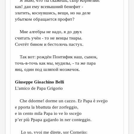
Я знаю, что ты скажешь, сьор Корнелий:
МАЛАЯ ПРОЗА
как! дан ему всевышний бенефит -
ЭССЕИСТИКА
златить, коснувшись, вещи, но на деле
убытком обращается профит?
ЛИТЕРАТУРОВЕДЕНИЕ
Мне алгебры не надо, я до двух
КУЛЬТУРОВЕДЕНИЕ
считать учён - то не венцы тиары.
ПУБЛИЦИСТИКА
Сочтёт бином и бестолочь пастух.
РЕЦЕНЗИРОВАНИЕ
Так вот: рождён Понтифик наш, сынок,
точь-в-точь как мы, мудилы, - та же пара
ЦИКЛЫ ПУБЛИКАЦИЙ
яиц, один под шляпой мозжечок.
ТРЕДИАКОВСКИЙ
Giuseppe Gioachino Belli
МЕДИА
L'amico de Papa Grigorio
ВКОНТАКТЕ
Che ddorme! dorme un cazzo. Er Papa è svejjo
e pporta la bbattuta der zorfeggio,
e in cento mila Papa io ve lo sscejjo
p’er più Ppapa gajjardo in ner conteggio.
Lo so, vvoi me direte, sor Cornejjo: