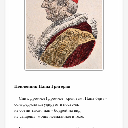
ДАЙДЖЕСТ
ПРОИЗВЕДЕНИЯ
ПЕРЕВОДЫ
КОНКУРСЫ
ДЕТСКАЯ КОМНАТА
КНИЖНАЯ ПОЛКА
ОБЗОР ЛИТЕРАТУРЫ
СТРАНИЦЫ ПАМЯТИ
Поклонник Папы Григория
ОБЪЯВЛЕНИЯ
Спит, дремлет! дремлет, хрен там. Папа бдит -
КОЛОНКА РЕДАКТОРА
сольфеджио штудирует в постели;
РЕДКОЛЛЕГИЯ
из сотни тысяч пап - бодрей на вид
не сыщешь: мощь невиданная в теле.
ОТ РЕДАКЦИИ