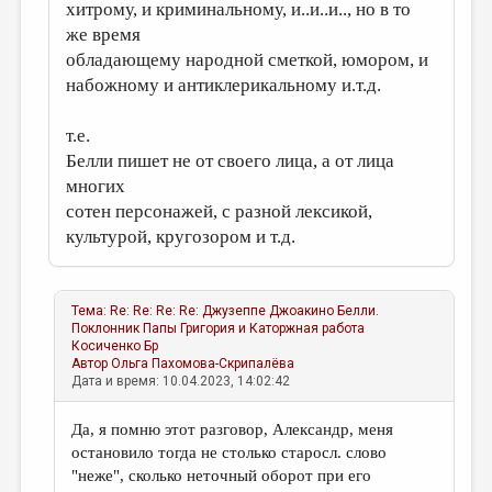
хитрому, и криминальному, и..и..и.., но в то
же время
обладающему народной сметкой, юмором, и
набожному и антиклерикальному и.т.д.
т.е.
Белли пишет не от своего лица, а от лица
многих
сотен персонажей, с разной лексикой,
культурой, кругозором и т.д.
Тема:
Re: Re: Re: Re: Джузеппе Джоакино Белли.
Поклонник Папы Григория и Каторжная работа
Косиченко Бр
Автор
Ольга Пахомова-Скрипалёва
Дата и время: 10.04.2023, 14:02:42
Да, я помню этот разговор, Александр, меня
остановило тогда не столько старосл. слово
"неже", сколько неточный оборот при его