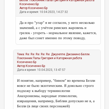
Белли. Поклонник Папы Григория и Каторжная работа
Косиченко Бр
Автор
Косиченко Бр
Дата и время: 10.04.2023, 14:27:32
Да и про "угар" я не согласен, у него несколько
значений, а с учётом римских жаровень и
грелок - угореть - нормальное явление, кажется,
даже был сонет именно по этому поводу,
Тема:
Re: Re: Re: Re: Re: Джузеппе Джоакино Белли.
Поклонник Папы Григория и Каторжная работа
Косиченко Бр
Автор
Косиченко Бр
Дата и время: 10.04.2023, 13:47:57
И понятие, например, "бином" во времена Белли
вовсе не было экзотическим. Я довольно строго
подхожу к выбору терминологии
Анахронизмы, народные этимологии,
извращения, например, Библии допускаю не я, а
Белли (в лице своих персонажей)