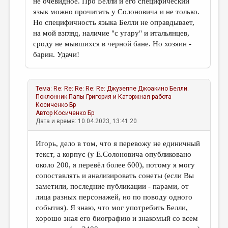
не очевидное. Про Белли и его специфический
язык можно прочитать у Солоновича и не только.
Но специфичность языка Белли не оправдывает,
на мой взгляд, наличие "с угару" и итальянцев,
сроду не мывшихся в черной бане. Но хозяин -
барин. Удачи!
Тема:
Re: Re: Re: Re: Re: Джузеппе Джоакино Белли.
Поклонник Папы Григория и Каторжная работа
Косиченко Бр
Автор
Косиченко Бр
Дата и время: 10.04.2023, 13:41:20
Игорь, дело в том, что я перевожу не единичный
текст, а корпус (у Е.Солоновича опубликовано
около 200, я перевёл более 600), потому я могу
сопоставлять и анализировать сонеты (если Вы
заметили, последние публикации - парами, от
лица разных персонажей, но по поводу одного
события). Я знаю, что мог употребить Белли,
хорошо зная его биографию и знакомый со всем