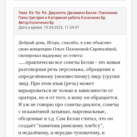
Тема:
Re: Re: Re: Джузеппе Джоакино Белли. Поклонник
Папы Григория и Каторжная работа
Косиченко Бр
Автор
Косиченко Бр
Дата и время: 10.04.2023, 11:59:07
Добрый день, Игорь, спасибо, я уже объяснял
свою концепцию Ольге Пахомовой-Скрипалёвой,
скопировал выдержку из ответа:
......практически все сонеты Белли - это живая
разговорная речь персонажа, обращение к
определённому (неизвестному) лицу (группе
лиц). При этом язык (речь) может
варьироваться не только в зависимости от
оратора, но и от того, к кому он обращается.
Я уж не говорю про сонеты-диалоги, сонеты
с искажённой латынью, маргинальные,
обсценные и т.д. Сам Белли считал, что он
создаёт "памятник римскому плебсу",
и недалёкому, и нередко туповатому, и