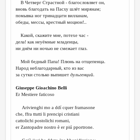
В Четверг Страстной - благословляет он,
вновь благодать на Пасху шлёт мирянам;
помывка ног тринадцати вилланам,
обеды, мессы, крестный моцион!..
Какой, скажите мне, потехе час -
дела! как неуёмные младенцы,
ни днём ни ночью не смежает глаз.
Мой бедный Папа! Плюнь на отщепенца.
Народ неблагодарный, кто из вас
за сутки столько выпишет
дульгенций
.
Giuseppe Gioachino Belli
Er Mestiere faticoso
Arivienghi mo a ddí cquer framasone
che, ffra ttutti li prencipi cristiani
cattolichi postolichi romani,
er Zantopadre nostro è er piú pportrone.