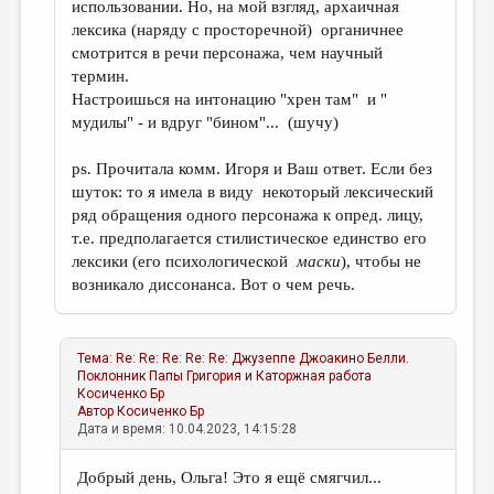
использовании. Но, на мой взгляд, архаичная
лексика (наряду с просторечной) органичнее
смотрится в речи персонажа, чем научный
термин.
Настроишься на интонацию "хрен там" и "
мудилы" - и вдруг "бином"... (шучу)
ps. Прочитала комм. Игоря и Ваш ответ. Если без
шуток: то я имела в виду некоторый лексический
ряд обращения одного персонажа к опред. лицу,
т.е. предполагается стилистическое единство его
лексики (его психологической
маски
), чтобы не
возникало диссонанса. Вот о чем речь.
Тема:
Re: Re: Re: Re: Re: Джузеппе Джоакино Белли.
Поклонник Папы Григория и Каторжная работа
Косиченко Бр
Автор
Косиченко Бр
Дата и время: 10.04.2023, 14:15:28
Добрый день, Ольга! Это я ещё смягчил...