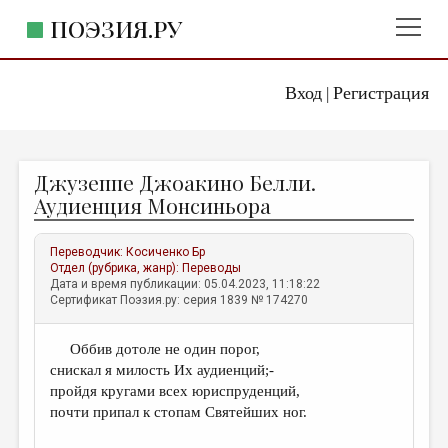
ПОЭЗИЯ.РУ
Вход
Регистрация
ГЛАВНОЕ МЕНЮ
|
ПОЭЗИЯ.РУ
ИЗДАТЕЛЬСТВО
Джузеппе Джоакино Белли.
ЖАНРЫ
Аудиенция Монcиньора
АВТОРЫ
Переводчик:
Косиченко Бр
КОММЕНТАРИИ
Отдел (рубрика, жанр):
Переводы
Дата и время публикации: 05.04.2023, 11:18:22
ЛИТСАЛОН
Сертификат Поэзия.ру: серия 1839 № 174270
НОВОСТИ
Оббив дотоле не один порог,
ПРАВИЛА САЙТА
снискал я милость Их аудиенций;-
пройдя кругами всех юриспруденций,
ОТДЕЛЫ И РУБРИКИ
почти припал к стопам Святейших ног.
ИЗБРАННОЕ