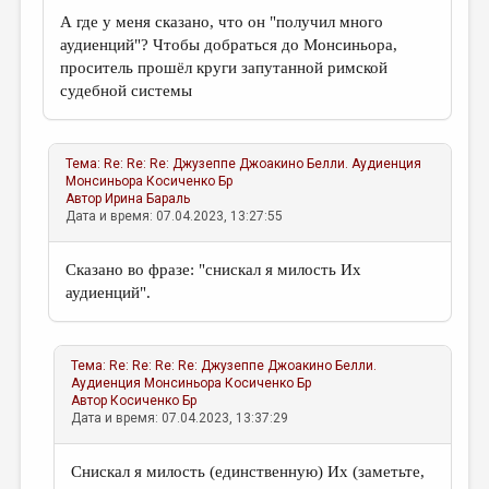
А где у меня сказано, что он "получил много
аудиенций"? Чтобы добраться до Монсиньора,
проситель прошёл круги запутанной римской
судебной системы
Тема:
Re: Re: Re: Джузеппе Джоакино Белли. Аудиенция
Монcиньора
Косиченко Бр
Автор
Ирина Бараль
Дата и время: 07.04.2023, 13:27:55
Сказано во фразе: "снискал я милость Их
аудиенций".
Тема:
Re: Re: Re: Re: Джузеппе Джоакино Белли.
Аудиенция Монcиньора
Косиченко Бр
Автор
Косиченко Бр
Дата и время: 07.04.2023, 13:37:29
Снискал я милость (единственную) Их (заметьте,