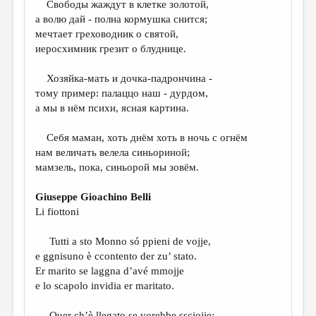
Свободы жаждут в клетке золотой,
а волю дай - полна кормушка снится;
ДАЙДЖЕСТ
мечтает греховодник о святой,
ПРОИЗВЕДЕНИЯ
иеросхимник грезит о блуднице.
ПЕРЕВОДЫ
Хозяйка-мать и дочка-падрончина -
тому пример: палаццо наш - дурдом,
КОНКУРСЫ
а мы в нём психи, ясная картина.
ДЕТСКАЯ КОМНАТА
Себя маман, хоть днём хоть в ночь с огнём
КНИЖНАЯ ПОЛКА
нам величать велела синьориной;
мамзель, пока, синьорой мы зовём.
ОБЗОР ЛИТЕРАТУРЫ
СТРАНИЦЫ ПАМЯТИ
Giuseppe Gioachino Belli
Li fiottoni
ОБЪЯВЛЕНИЯ
Tutti a sto Monno só ppieni de vojje,
КОЛОНКА РЕДАКТОРА
e ggnisuno è ccontento der zu’ stato.
РЕДКОЛЛЕГИЯ
Er marito se laggna d’avé mmojje
e lo scapolo invidia er maritato.
ОТ РЕДАКЦИИ
Quer ch’è llegato se vorebbe ssciojje;