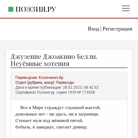
ПОЭЗИЯ.РУ
Вход
Регистрация
ГЛАВНОЕ МЕНЮ
|
ПОЭЗИЯ.РУ
ИЗДАТЕЛЬСТВО
Джузеппе Джоакино Белли.
ЖАНРЫ
Неуёмные хотения
АВТОРЫ
Переводчик:
Косиченко Бр
КОММЕНТАРИИ
Отдел (рубрика, жанр):
Переводы
Дата и время публикации: 28.02.2023, 08:42:32
ЛИТСАЛОН
Сертификат Поэзия.ру: серия 1839 № 173558
НОВОСТИ
Все в Мире страждут странной маетой,
ПРАВИЛА САЙТА
довольных нет - ни здесь, ни в загранице.
Стенает муж под жёниной пятой,
ОТДЕЛЫ И РУБРИКИ
бобыль, в завидках, сватает девицу.
ИЗБРАННОЕ