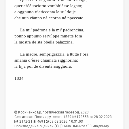
МАЛАЯ ПРОЗА
quer ch’è ssciorto vorebb’èsse legato;
ЭССЕИСТИКА
e oggnuno v’aricconta le su’ dojje
che nun ciànno né ccorpa né ppeccato.
ЛИТЕРАТУРОВЕДЕНИЕ
La mi’ padrona e la mi’ padroncina,
КУЛЬТУРОВЕДЕНИЕ
ponno appunto serví ppe mmette fora
ПУБЛИЦИСТИКА
la mostra de sta bbella palazzina.
РЕЦЕНЗИРОВАНИЕ
La madre, semprigrazzia, a ttutte l’ora
smania d’èsse chiamata siggnorina:
ЦИКЛЫ ПУБЛИКАЦИЙ
la fijja poi de diventà ssiggnora.
ТРЕДИАКОВСКИЙ
1834
МЕДИА
ВКОНТАКТЕ
Косиченко Бр
, поэтический перевод, 2023
Сертификат Поэзия.ру: серия 1839 № 173558 от 28.02.2023
2 |
2 |
469 |
09.08.2026. 10:31:03
Произведение оценили (+): ["Нина Пьянкова", "Владимир