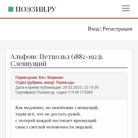
ПОЭЗИЯ.РУ
Вход
Регистрация
ГЛАВНОЕ МЕНЮ
|
ПОЭЗИЯ.РУ
ИЗДАТЕЛЬСТВО
Альфонс Петцольд (1882-1923).
ЖАНРЫ
Слепнущий
АВТОРЫ
Переводчик:
Вяч. Маринин
КОММЕНТАРИИ
Отдел (рубрика, жанр):
Переводы
Дата и время публикации: 20.02.2023, 22:19:36
ЛИТСАЛОН
Сертификат Поэзия.ру: серия 719 № 173389
НОВОСТИ
Как медленно, но неизбежно слепнущий,
ПРАВИЛА САЙТА
теряя всё, что не достать рукой,
с потерей каждой постигает крепнущий
ОТДЕЛЫ И РУБРИКИ
смысл светлой человечности людской,
ИЗБРАННОЕ