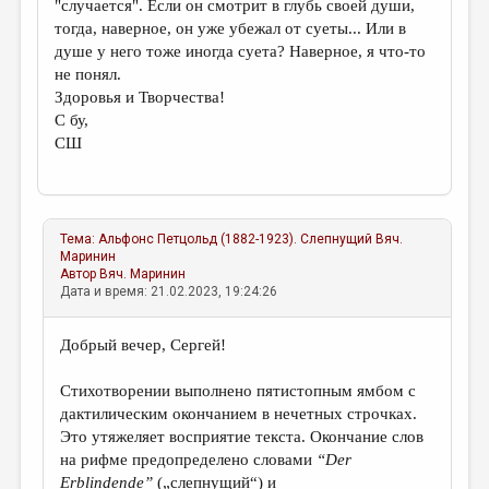
"случается". Если он смотрит в глубь своей души,
тогда, наверное, он уже убежал от суеты... Или в
душе у него тоже иногда суета? Наверное, я что-то
не понял.
Здоровья и Творчества!
С бу,
СШ
Тема:
Альфонс Петцольд (1882-1923). Слепнущий
Вяч.
Маринин
Автор
Вяч. Маринин
Дата и время: 21.02.2023, 19:24:26
Добрый вечер, Сергей!
Стихотворении выполнено пятистопным ямбом с
дактилическим окончанием в нечетных строчках.
Это утяжеляет восприятие текста. Окончание слов
на рифме предопределено словами
“
Der
Erblindende
”
(„слепнущий“) и