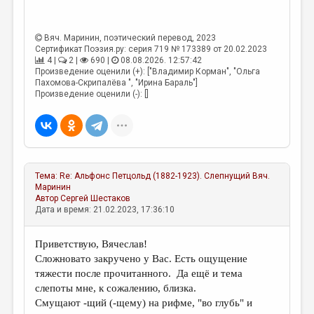
МАЛАЯ ПРОЗА
ЭССЕИСТИКА
Вяч. Маринин
, поэтический перевод, 2023
Сертификат Поэзия.ру: серия 719 № 173389 от 20.02.2023
ЛИТЕРАТУРОВЕДЕНИЕ
4 |
2 |
690 |
08.08.2026. 12:57:42
Произведение оценили (+): ["Владимир Корман", "Ольга
КУЛЬТУРОВЕДЕНИЕ
Пахомова-Скрипалёва ", "Ирина Бараль"]
Произведение оценили (-): []
ПУБЛИЦИСТИКА
РЕЦЕНЗИРОВАНИЕ
ЦИКЛЫ ПУБЛИКАЦИЙ
ТРЕДИАКОВСКИЙ
Тема:
Re: Альфонс Петцольд (1882-1923). Слепнущий
Вяч.
Маринин
Автор
Сергей Шестаков
МЕДИА
Дата и время: 21.02.2023, 17:36:10
ВКОНТАКТЕ
Приветствую, Вячеслав!
Сложновато закручено у Вас. Есть ощущение
тяжести после прочитанного. Да ещё и тема
слепоты мне, к сожалению, близка.
Смущают -щий (-щему) на рифме, "во глубь" и