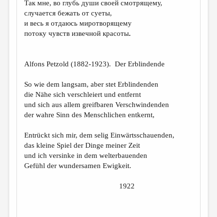
Так мне, во глубь души своей смотрящему,
случается бежать от суеты,
ДАЙДЖЕСТ
и весь я отдаюсь миротворящему
ПРОИЗВЕДЕНИЯ
потоку чувств извечной красоты
.
ПЕРЕВОДЫ
Alfons Petzold (1882-1923). Der Erblindende
КОНКУРСЫ
ДЕТСКАЯ КОМНАТА
So wie dem langsam, aber stet Erblindenden
die Nähe sich verschleiert und entfernt
КНИЖНАЯ ПОЛКА
und sich aus allem greifbaren Verschwindenden
der wahre Sinn des Menschlichen entkernt,
ОБЗОР ЛИТЕРАТУРЫ
СТРАНИЦЫ ПАМЯТИ
Entrückt sich mir, dem selig Einwärtsschauenden,
das kleine Spiel der Dinge meiner Zeit
ОБЪЯВЛЕНИЯ
und ich versinke in dem welterbauenden
Gefühl der wundersamen Ewigkeit.
КОЛОНКА РЕДАКТОРА
РЕДКОЛЛЕГИЯ
1922
ОТ РЕДАКЦИИ