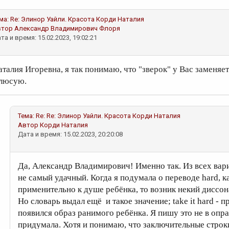
ма:
Re: Элинор Уайли. Красота
Корди Наталия
втор
Александр Владимирович Флоря
та и время: 15.02.2023, 19:02:21
аталия Игоревна, я так понимаю, что "зверок" у Вас заменяет
люсую.
Тема:
Re: Re: Элинор Уайли. Красота
Корди Наталия
Автор
Корди Наталия
Дата и время: 15.02.2023, 20:20:08
Да, Александр Владимирович! Именно так. Из всех вари
не самый удачный. Когда я подумала о переводе hard, 
применительно к душе ребёнка, то возник некий диссон
Но словарь выдал ещё и такое значение; take it hard - п
появился образ ранимого ребёнка. Я пишу это не в опр
придумала. Хотя и понимаю, что заключительные стро