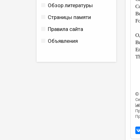
Обзор литературы
Co
Bu
Страницы памяти
Fo
Правила сайта
O,
Объявления
Bu
En
Th
Се
Пр
Пр