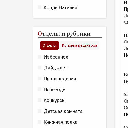
И 
Корди Наталия
П
Л
С
О
тделы и рубрики
П
О
Отделы
Колонка редактора
Л
Н
Избранное
Дайджест
B
Произведения
B
Переводы
Sa
Конкурсы
Or
Or
Детская комната
He
Книжная полка
Ca