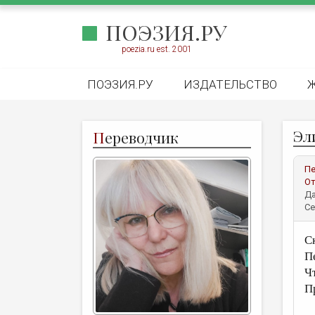
ПОЭЗИЯ.РУ
poezia.ru est. 2001
ПОЭЗИЯ.РУ
ИЗДАТЕЛЬСТВО
Эл
П
ереводчик
Пе
От
Да
Се
Ск
П
Ч
П