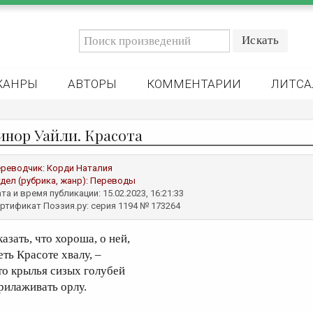
ЖАНРЫ
АВТОРЫ
КОММЕНТАРИИ
ЛИТСА
инор Уайли. Красота
реводчик:
Корди Наталия
дел (рубрика, жанр):
Переводы
та и время публикации: 15.02.2023, 16:21:33
ртификат Поэзия.ру: серия 1194 № 173264
азать, что хороша, о ней,
еть Красоте хвалу, –
то крылья сизых голубей
рилаживать орлу.