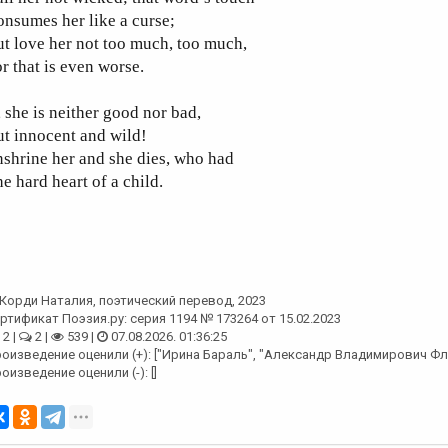
nsumes her like a curse;
t love her not too much, too much,
r that is even worse.
 she is neither good nor bad,
t innocent and wild!
shrine her and she dies, who had
e hard heart of a child.
Корди Наталия
, поэтический перевод, 2023
ртификат Поэзия.ру: серия 1194 № 173264 от 15.02.2023
2 |
2 |
539 |
07.08.2026. 01:36:25
оизведение оценили (+): ["Ирина Бараль", "Александр Владимирович Фл
оизведение оценили (-): []