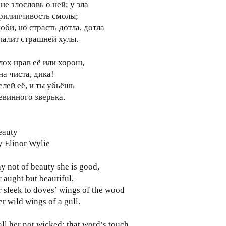
не злословь о ней; у зла
рилипчивость смолы;
юби, но страсть дотла, дотла
палит страшней хулы.
лох нрав её или хорош,
на чиста, дика!
елей её, и ты убьёшь
евинного зверька.
eauty
y Elinor Wylie
y not of beauty she is good,
 aught but beautiful,
 sleek to doves’ wings of the wood
r wild wings of a gull.
ll her not wicked; that word’s touch