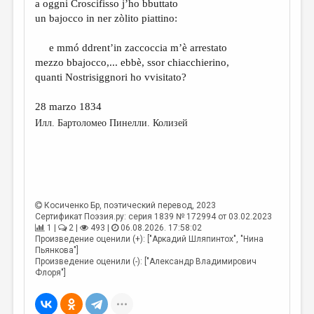
a oggni Croscifisso j’ho bbuttato
un bajocco in ner zòlito piattino:
e mmó ddrent’in zaccoccia m’è arrestato
mezzo bbajocco,... ebbè, ssor chiacchierino,
quanti Nostrisiggnori ho vvisitato?
28 marzo 1834
Илл. Бартоломео Пинелли. Колизей
Косиченко Бр
, поэтический перевод, 2023
Сертификат Поэзия.ру: серия 1839 № 172994 от 03.02.2023
1 |
2 |
493 |
06.08.2026. 17:58:02
Произведение оценили (+): ["Аркадий Шляпинтох", "Нина
Пьянкова"]
Произведение оценили (-): ["Александр Владимирович
Флоря"]