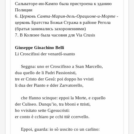
Сальваторе-ин-Кампо была пристроена к зданию
Полиции
6.
Церковь Санта-Мария-дель-Орационе-и-Морте
-
церковь Братства Божья Стража в районе Регола
(братья занимались захоронениями)
7. В Колизее была часовня для Via Crusis
Giuseppe Gioachino Belli
Li Croscifissi der venardí-ssanto
Seggna: uno er Croscifisso a Ssan Marcello,
dua quello de li Padri Passionisti,
tre er Cristo der Gesú: poi doppo ho vvisti
li dua der Pianto e dder Zarvatorello,
che ffanno scinque: eppoi la Morte, e cquello
der Culiseo. Dunqu’io, tra bboni e ttristi,
ho vvisitato sette Ggesucristi:
er conto è cchiaro pe cchi ttiè ccervello.
Eppoi, guarda: io sò usscito co un carlino: