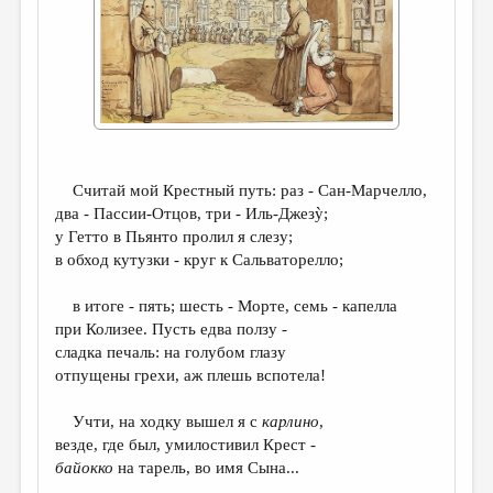
ДАЙДЖЕСТ
ПРОИЗВЕДЕНИЯ
ПЕРЕВОДЫ
КОНКУРСЫ
ДЕТСКАЯ КОМНАТА
Считай мой Крестный путь: раз - Сан-Марчелло,
два - Пассии-Отцов, три - Иль-Джезỳ;
КНИЖНАЯ ПОЛКА
у Гетто в Пьянто пролил я слезу;
в обход кутузки - круг к Сальваторелло;
ОБЗОР ЛИТЕРАТУРЫ
СТРАНИЦЫ ПАМЯТИ
в итоге - пять; шесть - Морте, семь - капелла
при Колизее. Пусть едва ползу -
ОБЪЯВЛЕНИЯ
сладка печаль: на голубом глазу
отпущены грехи, аж плешь вспотела!
КОЛОНКА РЕДАКТОРА
Учти, на ходку вышел я с
карлино
,
РЕДКОЛЛЕГИЯ
везде, где был, умилостивил Крест -
ОТ РЕДАКЦИИ
байокко
на тарель, во имя Сына...