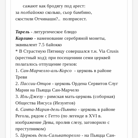
МАЛАЯ ПРОЗА
сажают как бродягу под арест:
за
полбайокко
сколько, сьор бамбино,
ЭССЕИСТИКА
скостили Отчинаши?.. полприсест.
ЛИТЕРАТУРОВЕДЕНИЕ
Тарель
- литургическое блюдо
КУЛЬТУРОВЕДЕНИЕ
Карлино
- наменование серебряной монеты,
эквивалент 7.5 байокко
ПУБЛИЦИСТИКА
* В Страстную Пятницу совершался т.н. Via Crusis
РЕЦЕНЗИРОВАНИЕ
(крестный ход); при посещениии семи церквей
полагалось отпущение грехов:
ЦИКЛЫ ПУБЛИКАЦИЙ
1.
Сан-Марчелло-аль-Корсо
- церковь в районе
Треви
ТРЕДИАКОВСКИЙ
2.
Пассии-Отцов
- церковь Ордена Сервитов Слуг
МЕДИА
Марии на Пьяцца Сан-Марчело
3.
Иль-Джезу
- римская мать-церковь (соборная)
ВКОНТАКТЕ
Общества Иисуса (Иезуитов)
4.
Санта-Мария-дель-Пьянто
- церковь в районе
Регола, рядом с Гетто (по легенде в XVI в.
изображение Девы, пролив слезу, заговорило с
преступником)
5.
Церковь дель-Сальваторелло
- на Пьяцца Сан-