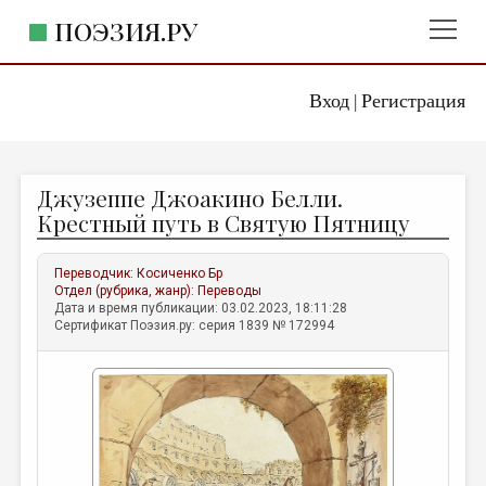
ПОЭЗИЯ.РУ
Вход
Регистрация
ГЛАВНОЕ МЕНЮ
|
ПОЭЗИЯ.РУ
ИЗДАТЕЛЬСТВО
Джузеппе Джоакино Белли.
ЖАНРЫ
Крестный путь в Святую Пятницу
АВТОРЫ
Переводчик:
Косиченко Бр
КОММЕНТАРИИ
Отдел (рубрика, жанр):
Переводы
Дата и время публикации: 03.02.2023, 18:11:28
ЛИТСАЛОН
Сертификат Поэзия.ру: серия 1839 № 172994
НОВОСТИ
ПРАВИЛА САЙТА
ОТДЕЛЫ И РУБРИКИ
ИЗБРАННОЕ