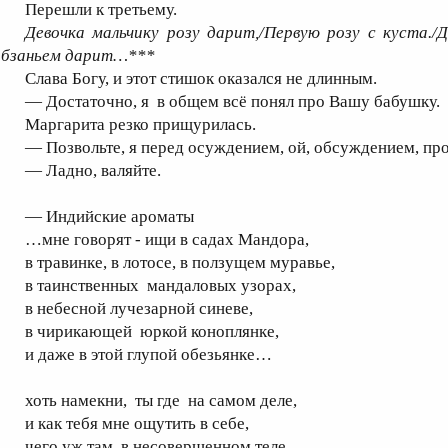
Перешли к третьему.
Девочка мальчику розу дарит,/Первую розу с куста./
обзаньем дарит…***
Слава Богу, и этот стишок оказался не длинным.
— Достаточно, я в общем всё понял про Вашу бабушку.
Маргарита резко прищурилась.
— Позвольте, я перед осуждением, ой, обсуждением, пр
— Ладно, валяйте.
— Индийские ароматы
…мне говорят - ищи в садах Мандора,
в травинке, в лотосе, в ползущем муравье,
в таинственных мандаловых узорах,
в небесной лучезарной синеве,
в чирикающей юркой коноплянке,
и даже в этой глупой обезьянке…
хоть намекни, ты где на самом деле,
и как тебя мне ощутить в себе,
чего уж там, в несовершенном теле,