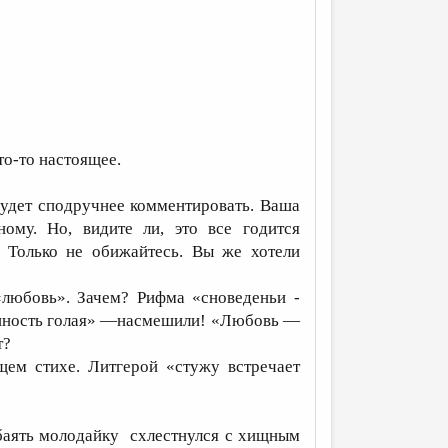
то-то настоящее.
будет сподручнее комментировать. Ваша
ому. Но, видите ли, это все годится
 Только не обижайтесь. Вы же хотели
любовь». Зачем? Рифма «сноведеньи -
венность голая» —насмешили! «Любовь —
т?
ем стихе. Литгерой «стужу встречает
баять молодайку схлестнулся с хищным