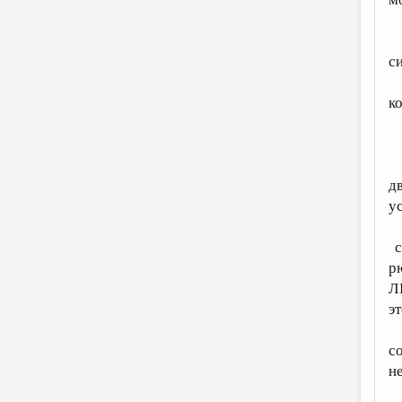
с
к
д
у
с
р
Л
эт
с
н