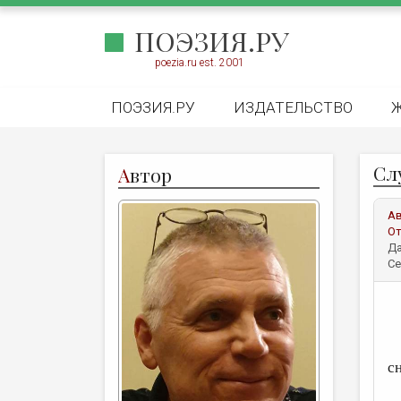
ПОЭЗИЯ.РУ
poezia.ru est. 2001
ПОЭЗИЯ.РУ
ИЗДАТЕЛЬСТВО
Сл
А
втор
А
От
Да
Се
с