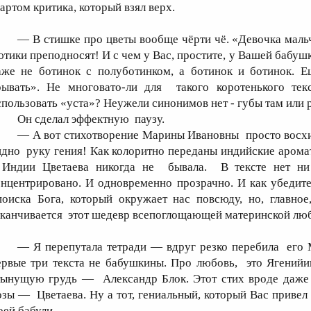
зартом критика, который взял верх.
— В стишке про цветы вообще чёрти чё. «Девочка маль
ютики преподносят! И с чем у Вас, простите, у Вашей бабуш
аже не ботинок с полуботинком, а ботинок и ботинок. Е
рывать». Не многовато-ли для такого коротенького те
спользовать «уста»? Неужели синонимов нет - губы там или
Он сделал эффектную паузу.
— А вот стихотворение Марины Ивановны просто восхи
идно руку гения! Как колоритно переданы индийские ароматы
 Индии Цветаева никогда не бывала. В тексте нет ни 
онцентрировано. И одновременно прозрачно. И как убедит
оиска Бога, который окружает нас повсюду, но, главно
аканчивается этот шедевр всепоглощающей материнской лю
— Я перепутала тетради — вдруг резко перебила его 
ервые три текста не бабушкины. Про любовь, это Ягений
тынущую грудь — Александр Блок. Этот стих вроде даже 
озы — Цветаева. Ну а тот, гениальный, который Вас привел 
оей бабули…