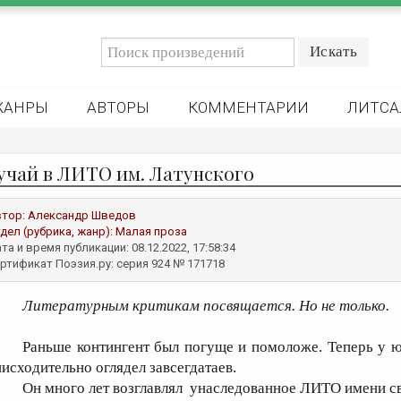
ЖАНРЫ
АВТОРЫ
КОММЕНТАРИИ
ЛИТСА
учай в ЛИТО им. Латунского
втор:
Александр Шведов
дел (рубрика, жанр):
Малая проза
та и время публикации: 08.12.2022, 17:58:34
ртификат Поэзия.ру: серия 924 № 171718
Литературным
критикам
посвящается. Но не только.
Раньше контингент был погуще и помоложе. Теперь у 
нисходительно оглядел завсегдатаев.
Он много лет возглавлял унаследованное ЛИТО имени св