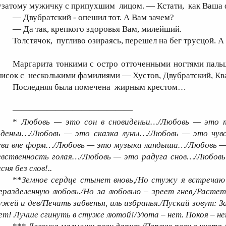
узатому мужичку с припухшим лицом. — Кстати, как Ваша
— Двубратский - опешил тот. А Вам зачем?
— Да так, крепкого здоровья Вам, милейший.
Толстячок, пугливо озираясь, перешел на бег трусцой. А 
Маргарита тонкими с остро отточенными ногтями паль
писок с несколькими фамилиями — Хустов, Двубратский, Ква
Последняя была помечена жирным крестом…
——————————————
*
Любовь — это сон в сновиденьи…/Любовь — это 
иденьи…/Любовь — это сказка луны…/Любовь — это чу
ева вне форм…/Любовь — это музыка ландыша…/Любовь —
евственность голая…/Любовь — это радуга снов…/Любовь
сня без слов!..
**
Земное сердце стынет вновь,
/
Но стужу я встречаю 
еразделенную любовь./Но за любовью – зреет гнев,/Расте
ужей и дев/Печать забвенья, иль избранья./Пускай зовут: З
ет! Лучше сгинуть в стуже лютой!/Уюта – нет. Покоя – не