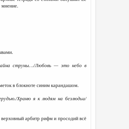
 мнение.
ывами.
айна струны…/Любовь — это небо в
меток в блокноте синим карандашом.
рудью./Храню я к людям на безлюдьи/
 верховный арбитр рифм и просодий всё