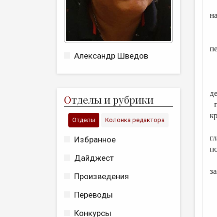
н
п
Александр Шведов
д
О
тделы и рубрики
п
к
Отделы
Колонка редактора
г
Избранное
по
Дайджест
з
Произведения
Переводы
Конкурсы