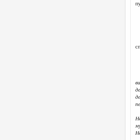
п
с
в
д
д
пе
Н
м
Н