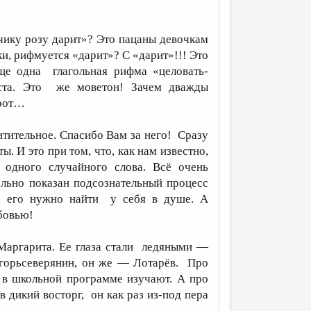
чику розу дарит»? Это пацаны девочкам
ки, рифмуется «дарит»? С «дарит»!!! Это
ще одна глагольная рифма «целовать-
кста. Это же моветон! Зачем дважды
 рот…
тительное. Спасибо Вам за него! Сразу
. И это при том, что, как нам известно,
одного случайного слова. Всё очень
ельно показан подсознательный процесс
е, его нужно найти у себя в душе. А
бовью!
Маргарита. Ее глаза стали ледяными —
игорьсеверянин, он же — Лотарёв. Про
в школьной программе изучают. А про
в дикий восторг, он как раз из-под пера