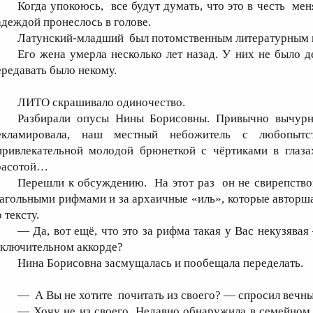
Когда упокоюсь, все будут думать, что это в честь мен
адеждой пронеслось в голове.
Латунский-младший был потомственным литературным 
Его жена умерла несколько лет назад. У них не было д
ередавать было некому.
ЛИТО скрашивало одиночество.
Разбирали опусы Нины Борисовны. Привычно вычурн
екламировала, наш местный небожитель с любопыт
ривлекательной молодой брюнеткой с чёртиками в глазах
расотой…
Перешли к обсуждению. На этот раз он не свирепство
лагольными рифмами и за архаичные «иль», которые авторша 
 тексту.
— Да, вот ещё, что это за рифма такая у Вас некузява
аключительном аккорде?
Нина Борисовна засмущалась и пообещала переделать.
— А Вы не хотите почитать из своего? — спросил вечны
— Хочу не из своего. Недавно обнаружила в семейном 