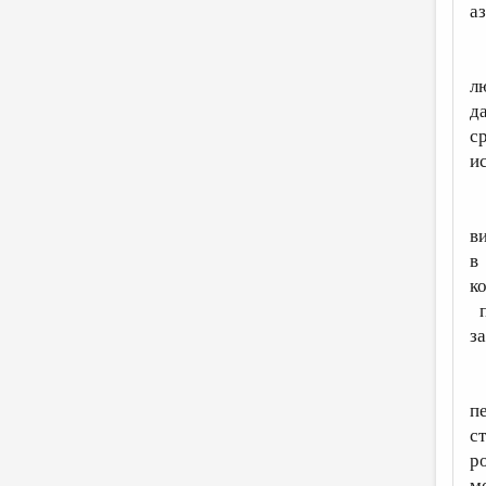
а
л
д
с
и
в
в
к
п
з
п
с
р
м