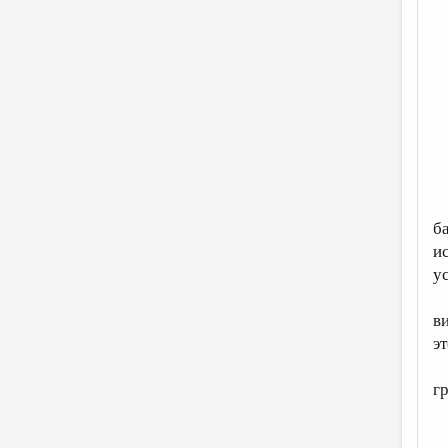
б
и
у
в
э
г