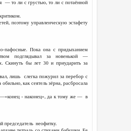
я — то ли с грустью, то ли с потаённой
критиком.
етей, поэтому управленческую эстафету
о-пафосные. Пока она с придыханием
ством подглядывал за новенькой —
. Скинуть бы лет 30 и приударить за
вал, лишь слегка пожурил за перебор с
обильно, как сеятель зёрна, расбросала
я —«конец - наконец», да к тому же — в
й председатель неофитку.
архиве тетрадь со стихами бабушки. Ее