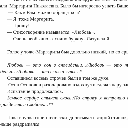
вали Маргарита Николаевна. Было бы интересно узнать Ваше
— Как к Вам можно обращаться?
— Я тоже Маргарита.
— Прошу!
— Стихотворение называется «Любовь».
— Очень необычно - ехидно буркнул Латунский.
Голос у тоже-Маргариты был довольно низкий, но со ср
Любовь — это сон в сновиденьи…/Любовь — это т
иденьи…/Любовь — это сказка луны…*
Оставшиеся восемь строчек были в том же духе.
Осип Осипович разочаровано вздохнул и сделал пару за
Испытание продолжалось.
Земное сердце стынет вновь,/Но стужу я встречаю г
еразделенную любовь…**
Пока внучка горе-поэтесски дочитывала второй стишок,
ольше раздражался.