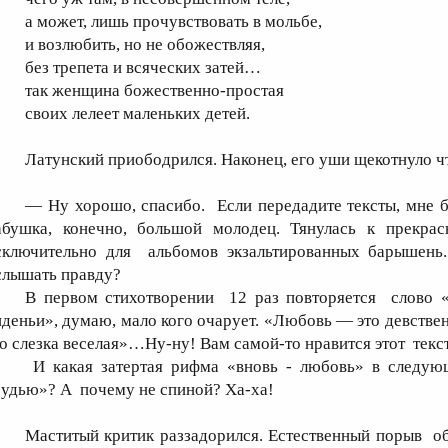
а может, лишь прочувствовать в мольбе,
и возлюбить, но не обожествляя,
без трепета и всяческих затей…
так женщина божественно-простая
своих лелеет маленьких детей.
Латунский приободрился. Наконец, его уши щекотнуло ч
— Ну хорошо, спасибо. Если передадите тексты, мне 
абушка, конечно, большой молодец. Тянулась к прекрасн
сключительно для альбомов экзальтированных барышень.
слышать правду?
В первом стихотворении 12 раз повторяется слово «
иденьи», думаю, мало кого очарует. «Любовь — это девст
то слезка веселая»…Ну-ну! Вам самой-то нравится этот текс
И какая затертая рифма «вновь - любовь» в следующ
рудью»? А почему не спиной? Ха-ха!
Маститый критик раззадорился. Естественный порыв о