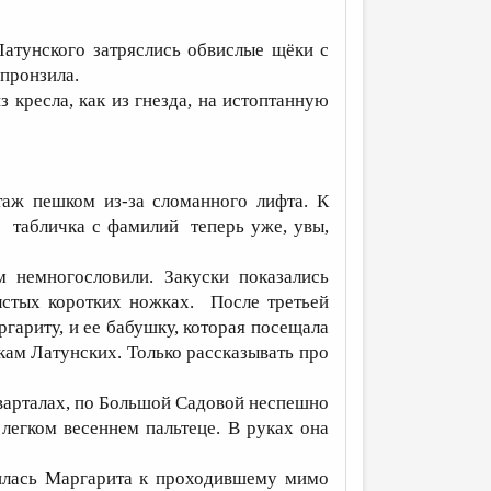
атунского затряслись обвислые щёки с
пронзила.
 кресла, как из гнезда, на истоптанную
аж пешком из-за сломанного лифта. К
 табличка с фамилий теперь уже, увы,
м немногословили. Закуски показались
стых коротких ножках. После третьей
ариту, и ее бабушку, которая посещала
ам Латунских. Только рассказывать про
 кварталах, по Большой Садовой неспешно
легком весеннем пальтеце. В руках она
илась Маргарита к проходившему мимо