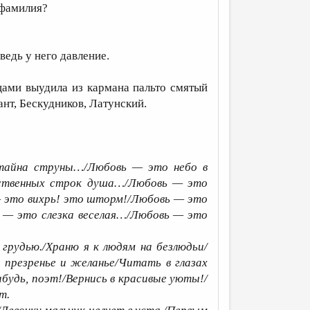
 фамилия?
ведь у него давление.
цами выудила из кармана пальто смятый
нт, Бескудников, Латунский.
тайна струны…/Любовь — это небо в
вственных строк душа…/Любовь — это
 это вихрь! это шторм!/Любовь — это
 — это слезка веселая…/Любовь — это
грудью./Храню я к людям на безлюдьи/
т презренье и желанье/Читать в глазах
абудь, поэт!/Вернись в красивые уюты!/
т.