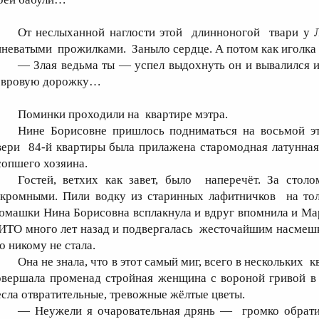
От неслыханной наглости этой длинноногой твари у Л
иневатыми прожилками. Заныло сердце. А потом как иголка 
— Злая ведьма ты — успел выдохнуть он и вывалился из
овровую дорожку…
Поминки проходили на квартире мэтра.
Нине Борисовне пришлось подниматься на восьмой эт
вери 84-й квартиры была прилажена старомодная латунная
сопшего хозяина.
Гостей, ветхих как завет, было наперечёт. За столо
кромными. Пили водку из старинных лафитничков на тол
юмашки Нина Борисовна всплакнула и вдруг впомнила и Марг
ИТО много лет назад и подвергалась жесточайшим насмешк
о никому не стала.
Она не знала, что в этот самый миг, всего в нескольких
овершала променад стройная женщина с вороной гривой в 
есла отвратительные, тревожные жёлтые цветы.
— Неужели я очаровательная дрянь — громко обрат