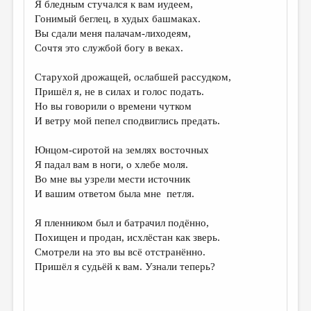
Я бледным стучался к вам иудеем,
Гонимый беглец, в худых башмаках.
ДАЙДЖЕСТ
Вы сдали меня палачам-лиходеям,
ПРОИЗВЕДЕНИЯ
Сочтя это службой богу в веках.
ПЕРЕВОДЫ
Старухой дрожащей, ослабшей рассудком,
Пришёл я, не в силах и голос подать.
КОНКУРСЫ
Но вы говорили о времени чутком
ДЕТСКАЯ КОМНАТА
И ветру мой пепел сподвиглись предать.
КНИЖНАЯ ПОЛКА
Юнцом-сиротой на землях восточных
Я падал вам в ноги, о хлебе моля.
ОБЗОР ЛИТЕРАТУРЫ
Во мне вы узрели мести источник
СТРАНИЦЫ ПАМЯТИ
И вашим ответом была мне петля.
ОБЪЯВЛЕНИЯ
Я пленником был и батрачил подённо,
Похищен и продан, исхлёстан как зверь.
КОЛОНКА РЕДАКТОРА
Смотрели на это вы всё отстранённо.
РЕДКОЛЛЕГИЯ
Пришёл я судьёй к вам. Узнали теперь?
ОТ РЕДАКЦИИ