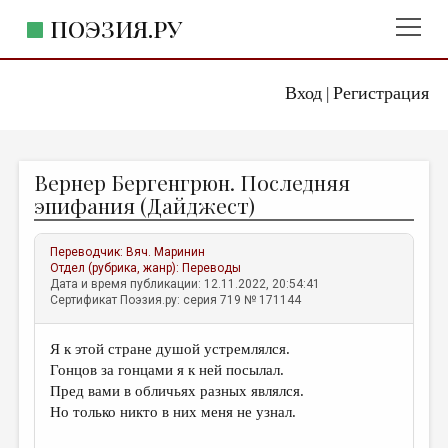
ПОЭЗИЯ.РУ
Вход
Регистрация
ГЛАВНОЕ МЕНЮ
|
ПОЭЗИЯ.РУ
ИЗДАТЕЛЬСТВО
Вернер Бергенгрюн. Последняя
ЖАНРЫ
эпифания (Дайджест)
АВТОРЫ
Переводчик:
Вяч. Маринин
КОММЕНТАРИИ
Отдел (рубрика, жанр):
Переводы
Дата и время публикации: 12.11.2022, 20:54:41
ЛИТСАЛОН
Сертификат Поэзия.ру: серия 719 № 171144
НОВОСТИ
Я к этой стране душой устремлялся.
ПРАВИЛА САЙТА
Гонцов за гонцами я к ней посылал.
Пред вами в обличьях разных являлся.
ОТДЕЛЫ И РУБРИКИ
Но только никто в них меня не узнал.
ИЗБРАННОЕ