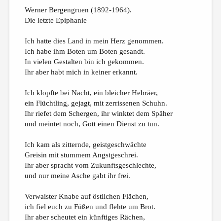
МАЛАЯ ПРОЗА
Werner Bergengruen (1892-1964).
ЭССЕИСТИКА
Die letzte Epiphanie
ЛИТЕРАТУРОВЕДЕНИЕ
Ich hatte dies Land in mein Herz genommen.
Ich habe ihm Boten um Boten gesandt.
КУЛЬТУРОВЕДЕНИЕ
In vielen Gestalten bin ich gekommen.
ПУБЛИЦИСТИКА
Ihr aber habt mich in keiner erkannt.
РЕЦЕНЗИРОВАНИЕ
Ich klopfte bei Nacht, ein bleicher Hebräer,
ein Flüchtling, gejagt, mit zerrissenen Schuhn.
ЦИКЛЫ ПУБЛИКАЦИЙ
Ihr riefet dem Schergen, ihr winktet dem Späher
ТРЕДИАКОВСКИЙ
und meintet noch, Gott einen Dienst zu tun.
МЕДИА
Ich kam als zitternde, geistgeschwächte
Greisin mit stummem Angstgeschrei.
ВКОНТАКТЕ
Ihr aber spracht vom Zukunftsgeschlechte,
und nur meine Asche gabt ihr frei.
Verwaister Knabe auf östlichen Flächen,
ich fiel euch zu Füßen und flehte um Brot.
Ihr aber scheutet ein künftiges Rächen,