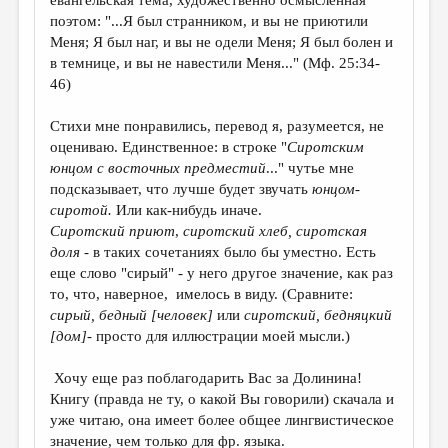
евангельская тема, художественно осмысленная
поэтом: "...Я был странником, и вы не приютили
Меня; Я был наг, и вы не одели Меня; Я был болен и
в темнице, и вы не навестили Меня..." (Мф. 25:34-
46)
Стихи мне понравились, перевод я, разумеется, не
оцениваю. Единственное: в строке "
Сиротским
юнцом с восточных предместий
..." чутье мне
подсказывает, что лучше будет звучать
юнцом-
сиротой.
Или как-нибудь иначе.
Сиротский приют
,
сиротский хлеб, сиротская
доля
- в таких сочетаниях было бы уместно. Есть
еще слово "сирый" - у него другое значение, как раз
то, что, наверное, имелось в виду. (Сравните:
сирый, бедный [человек]
или
сиротский, бедняцкий
[дом]
- просто для иллюстрации моей мысли.)
Хочу еще раз поблагодарить Вас за Долинина!
Книгу (правда не ту, о какой Вы говорили) скачала и
уже читаю, она имеет более общее лингвистическое
значение, чем только для фр. языка.