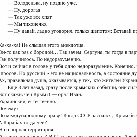
— Володенька, ну поздно уже.
— Ну, дорогая.
— Так уже все спят.
— Мы тихонечко.
— Ну давай, ладно уговорил, только шепотом: Вставай п
 Ха-ха-ха! Не слышал этого анекдотца.
 Он-то как раз с бородой… Так зачем, Сергуня, ты тогда в па
 Так получилось. По недоразумению.
 Вот и сейчас в голове у тебя одно недоразумение. Конечно,
опросов. Но русский - это не национальность, а состояние д
 Ах, правильная душа, оказывается, у тех, кто жителей Укр
Еще 8 лет назад, сразу после крымских событий, они сил
 Вот скажи, чей Крым?! — орал Иван.
 Украинский, естественно.
 Почему?
 По международному праву! Когда СССР распался, Крым был
 А Карабах тогда чей?
 Это спорная территория.
 А в чем же разница? В 91-м он тоже входил в состав Азер