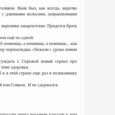
оликом. Ваня был, как всегда, коротко
 с длинными волосами, заправленными
, вареники закарпатские. Придется брать
том ещё по одной.
. А помнишь, а помнишь, а помнишь…как
бор черноплодки, сбежали с урока химии
суждать с Сережей новый сериал про
 теме здоровья.
 я в этой стране еще раз в поликлинику
ой или Совком. И не сдержался.
лоруссии перед восьмым классом к нам