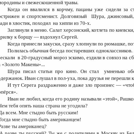
мородины и свежескошенной травы.
Когда он ввалился в корчму, пацаны уже сидели за ст
острижен и спортсменист. Долговязый Шура, джинсовый,
зади в хвостик, походил на хиппи из 70-х.
Заглянули в меню. Салат херсонский, котлета по киевски
орилку к борщу — вздохнул Сергей.
Когда принесли закуски, сразу хлопнули по рюмашке, по
Полилась обычная беседа постаревших одноклассников
рескали в 20-градусный мороз эскимо, ездили в совхоз на с
а «Золото Макены»...
Шура писал статьи про кино. Он стал умненько об
одержанок. Иван слушал в пол-уха, пока друзья не перешли к
И тут Серега раздраженно и даже зло произнес — «чтоб
опёрся».
Иван не любил, когда его родину называли «этой», Рашк
 Чем тебя опять наша страна не угодила?
 Да всем. Мне стыдно быть русским!
 Тогда мне стыдно быть американцем!
 Разве ты американец?
 А разве ты русский? Ты же с родителями в Москву из Бе