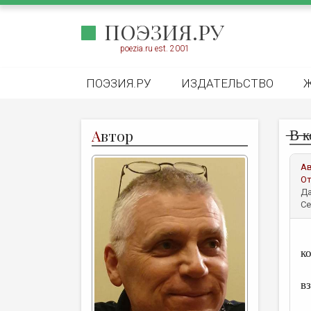
ПОЭЗИЯ.РУ
poezia.ru est. 2001
ПОЭЗИЯ.РУ
ИЗДАТЕЛЬСТВО
̶В̶
А
втор
А
От
Да
Се
к
в