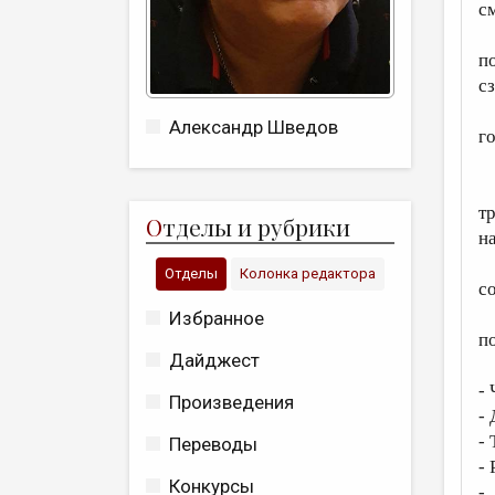
с
п
с
Александр Шведов
г
т
О
тделы и рубрики
н
Отделы
Колонка редактора
с
Избранное
п
Дайджест
-
Произведения
-
-
Переводы
-
Конкурсы
-