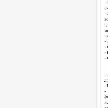
-
О
-
в
ц
т
-
-
-
-
-
п
д
- 
-
ф
и
п