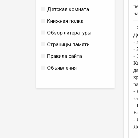
п
Детская комната
н
—
Книжная полка
-
Обзор литературы
Д
-
Страницы памяти
-
Правила сайта
-
К
Объявления
д
х
р
-
з
-
Е
-
Л