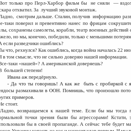
 Вот только про Перл-Харбор фильм бы не сняли — взд
скара отхватил. За лучший звуковой монтаж.
 Ладно, смотрим дальше. Сталин, получив информацию разве
се-таки поверил и превентивно нанес по фрицам сокрушит
елы, сохранены самолеты, корабли, театр военных действий 
яжело, но мы, конечно, победили, только с меньшими потеря
 А если разведчики ошиблись?
 Ты что, рехнулся? Как ошиблись, когда война началась 22 ию
 Я в том смысле, что не сильно доверяю нашей информации.
 Все-таки «нашей»? А американской доверяешь?
 В большей степени!
Ивана аж передёрнуло.
- Да что ты говоришь! А как же быть с пробиркой с 
ендосы размахивали в ООН. Помнишь, что произошло потом
ругих примеров.
Не стоит.
 Ладно, возвращаемся к нашей теме. Если бы мы тогда 
ормальной точки зрения были бы агрессорами! Кстати, э
спользовали бы в своей пропаганде. А сейчас тебе будет м
ланах Украины напасть на нас и наносит удар первым. И мы 