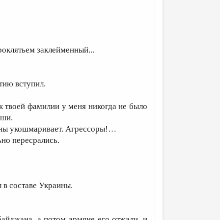
роклятьем заклейменный...
ртию вступил.
 к твоей фамилии у меня никогда не было
уши.
аины укошмаривает. Агрессоры!…
ьно пересрались.
 в составе Украины.
байджана, а потом армяне его отжали, и