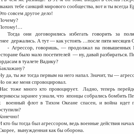
икаких тебе санкций мирового сообщества, вот и ты всегда 
 Это совсем другое дело!
 Почему?
 Потому!…
Тогда они договорились избегать говорить за пол
енее держались. А тут — как устоять …после пяти месяцев
- Агрессор, говоришь, — продолжал на повышенных И
есторане было мало посетителей — ну, давай разбираться. 
ордасам в туалете Вадику?
 Баклажану?
 Ну да, ты же тогда первым на него напал. Значит, ты — агрес
 Но он же меня спровоцировал.
 Нас тоже много кто провоцирует. Ладно, теперь перейд
мерикосы заранее узнали, что японцы собрались бомбить Пе
х военный флот в Тихом Океане спасен, и война идет 
оступили?
 Конечно!
 И кто бы тогда был агрессором, ведь военные действия на
 Скорее, вынужденная как бы оборона.