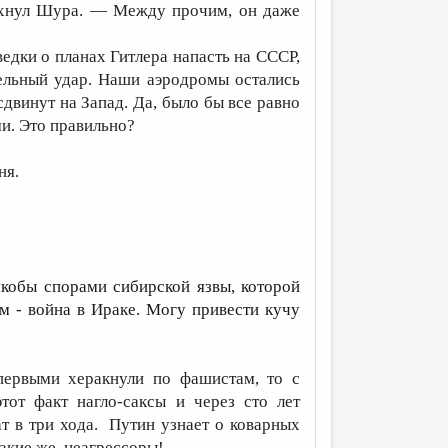
охнул Шура. — Между прочим, он даже
дки о планах Гитлера напасть на СССР,
ельный удар. Наши аэродромы остались
сдвинут на Запад. Да, было бы все равно
ми. Это правильно?
ня.
якобы спорами сибирской язвы, которой
 - война в Ираке. Могу привести кучу
первыми херакнули по фашистам, то с
тот факт нагло-саксы и через сто лет
ат в три хода. Путин узнает о коварных
такие же неагрессоры!