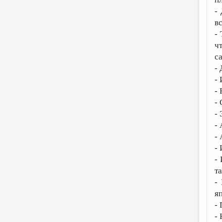
-
в
-
ч
с
-
-
-
-
- 
-
-
-
-
та
-
я
-
-