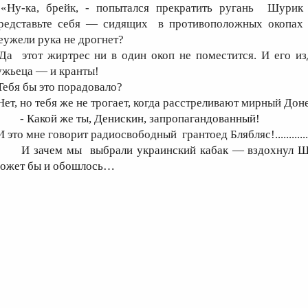
 «Ну-ка, брейк, - попытался прекратить ругань Шурик
редставьте себя — сидящих в противоположных окопах 
еужели рука не дрогнет?
 Да этот жиртрес ни в один окоп не поместится. И его и
ужьеца — и кранты!
 Тебя бы это порадовало?
 Нет, но тебя же не трогает, когда расстреливают мирный Дон
- Какой же ты, Денискин, запропагандованный!
И это мне говорит радиосвободный грантоед Блябляс!............
И зачем мы выбрали украинский кабак — вздохнул Ш
ожет бы и обошлось…