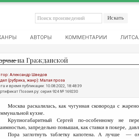
ЖАНРЫ
АВТОРЫ
КОММЕНТАРИИ
ЛИТСА
 ̶к̶о̶р̶ч̶м̶е̶ на Гражданской
втор:
Александр Шведов
дел (рубрика, жанр):
Малая проза
та и время публикации: 10.08.2022, 18:48:39
ртификат Поэзия.ру: серия 924 № 169230
Москва раскалилась, как чугунная сковорода с жарен
оммунальной кухне.
Крупногабаритный Сергей по-особенному не пере
заимностью, запредельно повышая, как ставки в покере, давл
Пора заглотнуть таблетку капотена. А лучше — о