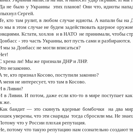
 Да не было у Украины этих планов! Они что, идиоты нап
спыхнул Сергей.
 Те, кто там рулит, в любом случае идиоты. А напали бы на 
то мы в этом случае не будем задействовать ядерное оружие.
анкциями. Кстати, хохлов и в НАТО не принимали, чтобы стр
 Донбасс - это часть Украины, вот пусть сами и разбираются.
 И мы за Донбасс не могли вписаться?
 Нет!
 С хрена ли! Мы же признали ДНР и ЛНР.
Это незаконно.
 А те, кто признал Косово, поступили законно?
 А меня не интересует, что там в Косово.
 И в Ливии?
 И в Ливии. И потом, даже если кто-то в мире поступает как 
к же.
 Как бандит — это скинуть ядерные бомбочки на два мир
пошек уверены, что эти снаряды тогда сбросили мы. Не знае
 Потому что у России плохая репутация.
 Не, потому что такую репутацию нам сознательно создают т