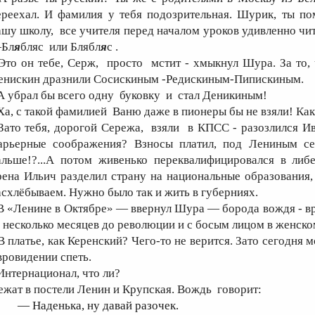
ереехал. И фамилия у тебя подозрительная. Шурик, ты по
ашу школу, все учителя перед началом уроков удивленно чи
Бл
я
бляс или Блябл
я
с .
 Это он тебе, Серж, просто мстит - хмыкнул Шура. За то, 
енискин дразнили Сосискиным -Редискиным-Пипискиным.
 А убрал бы всего одну буковку и стал Деникиным!
 Ха, с такой фамилией Ваню даже в пионеры бы не взяли! Как
 Зато тебя, дорогой Сережа, взяли в КПСС - разозлился Ив
арьерные соображения? Взносы платил, под Лениным се
альше!?...А потом живенько переквалифицировался в либе
рена Ильич разделил страну на национальные образования,
асхлёбываем. Нужно было так и жить в губерниях.
 В «Ленине в Октябре» — ввернул Шура — борода вождя - вр
а несколько месяцев до революции и с босым лицом в женско
 В платье, как Керенский? Чего-то не верится. Зато сегодня м
вровидении спеть.
 Интернационал, что ли?
ежат в постели Ленин и Крупская. Вождь говорит:
— Наденька, ну давай разочек.