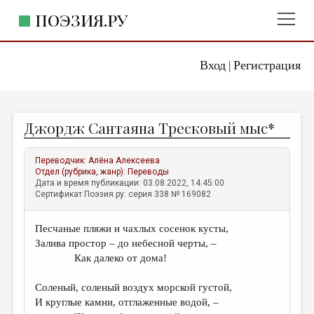
ПОЭЗИЯ.РУ
Вход
Регистрация
ГЛАВНОЕ МЕНЮ
|
ПОЭЗИЯ.РУ
ИЗДАТЕЛЬСТВО
Джордж Сантаяна Тресковый мыс*
ЖАНРЫ
АВТОРЫ
Переводчик:
Алёна Алексеева
Отдел (рубрика, жанр):
Переводы
КОММЕНТАРИИ
Дата и время публикации: 03.08.2022, 14:45:00
Сертификат Поэзия.ру: серия 338 № 169082
ЛИТСАЛОН
Песчаные пляжи и чахлых сосенок кусты,
НОВОСТИ
Залива простор – до небесной черты, –
ПРАВИЛА САЙТА
Как далеко от дома!
Соленый, соленый воздух морской густой,
ОТДЕЛЫ И РУБРИКИ
И круглые камни, отглаженные водой, –
ИЗБРАННОЕ