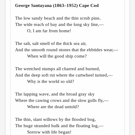
МАЛАЯ ПРОЗА
George Santayana (1863–1952) Cape Cod
ЭССЕИСТИКА
The low sandy beach and the thin scrub pine,
ЛИТЕРАТУРОВЕДЕНИЕ
The wide reach of bay and the long sky line,—
O, I am far from home!
КУЛЬТУРОВЕДЕНИЕ
The salt, salt smell of the thick sea air,
ПУБЛИЦИСТИКА
And the smooth round stones that the ebbtides wear,—
РЕЦЕНЗИРОВАНИЕ
When will the good ship come?
ЦИКЛЫ ПУБЛИКАЦИЙ
The wretched stumps all charred and burned,
And the deep soft rut where the cartwheel turned,—
ТРЕДИАКОВСКИЙ
Why is the world so old?
МЕДИА
The lapping wave, and the broad gray sky
ВКОНТАКТЕ
Where the cawing crows and the slow gulls fly,—
Where are the dead untold?
The thin, slant willows by the flooded bog,
The huge stranded hulk and the floating log,—
Sorrow with life began!