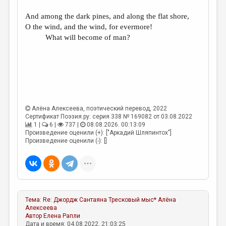
And among the dark pines, and along the flat shore,
O the wind, and the wind, for evermore!
What will become of man?
Алёна Алексеева
, поэтический перевод, 2022
Сертификат Поэзия.ру: серия 338 № 169082 от 03.08.2022
1 |
6 |
737 |
08.08.2026. 00:13:09
Произведение оценили (+): ["Аркадий Шляпинтох"]
Произведение оценили (-): []
Тема:
Re: Джордж Сантаяна Тресковый мыс*
Алёна
Алексеева
Автор
Елена Рапли
Дата и время: 04.08.2022, 21:03:25