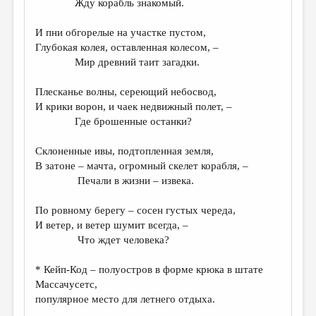
Жду корабль знакомый.
ДАЙДЖЕСТ
И пни обгорелые на участке пустом,
ПРОИЗВЕДЕНИЯ
Глубокая колея, оставленная колесом, –
Мир древний таит загадки.
ПЕРЕВОДЫ
Плесканье волны, сереющий небосвод,
КОНКУРСЫ
И крики ворон, и чаек недвижный полет, –
ДЕТСКАЯ КОМНАТА
Где брошенные останки?
КНИЖНАЯ ПОЛКА
Склоненные ивы, подтопленная земля,
В затоне – мачта, огромный скелет корабля, –
ОБЗОР ЛИТЕРАТУРЫ
Печали в жизни – извека.
СТРАНИЦЫ ПАМЯТИ
По ровному берегу – сосен густых череда,
ОБЪЯВЛЕНИЯ
И ветер, и ветер шумит всегда, –
Что ждет человека?
КОЛОНКА РЕДАКТОРА
* Кейп-Код – полуостров в форме крюка в штате
РЕДКОЛЛЕГИЯ
Массачусетс,
ОТ РЕДАКЦИИ
популярное место для летнего отдыха.