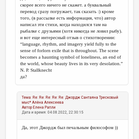
скорее всего ничего не скажет. а буквальный
перевод сразу погружает, так сказать :) кроме
того, (в рассылке есть информация, что) автор
написал эти стихи, когда находился там на
рыбалке с друзьями (хотя никогда не ловил рыбу).
и вот еще интересный отзыв о стихотворении:
“language, rhythm, and imagery yield fully to the
sense of forlorn exile that is throughout. The scene
becomes a haunting symbol of loneliness, an end of
the world, whose beauty lives in its very desolation.”
N. P. Stallknecht
да?
Тема:
Re: Re: Re: Re: Re: Джордж Сантаяна Тресковый
мыс*
Алёна Алексеева
Автор
Елена Рапли
Дата и время: 04.08.2022, 22:30:15
Да, этот Джордж был печальным философом ))