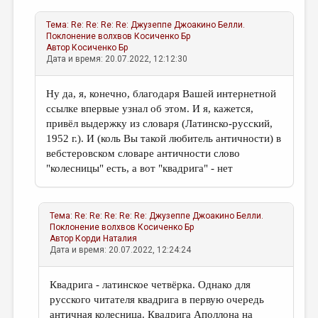
Тема:
Re: Re: Re: Re: Джузеппе Джоакино Белли.
Поклонение волхвов
Косиченко Бр
Автор
Косиченко Бр
Дата и время: 20.07.2022, 12:12:30
Ну да, я, конечно, благодаря Вашей интернетной
ссылке впервые узнал об этом. И я, кажется,
привёл выдержку из словаря (Латинско-русский,
1952 г.). И (коль Вы такой любитель античности) в
вебстеровском словаре античности слово
"колесницы" есть, а вот "квадрига" - нет
Тема:
Re: Re: Re: Re: Re: Джузеппе Джоакино Белли.
Поклонение волхвов
Косиченко Бр
Автор
Корди Наталия
Дата и время: 20.07.2022, 12:24:24
Квадрига - латинское четвёрка. Однако для
русского читателя квадрига в первую очередь
античная колесница. Квадрига Аполлона на