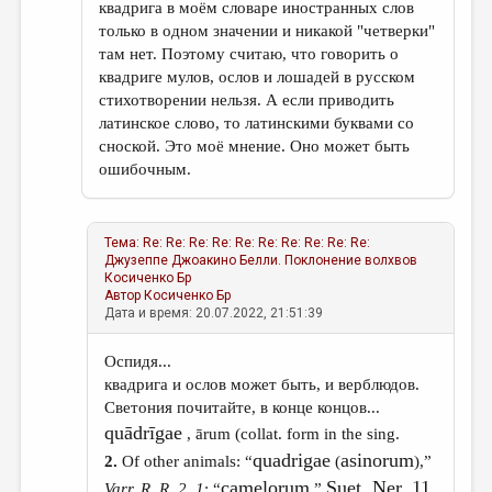
квадрига в моём словаре иностранных слов
только в одном значении и никакой "четверки"
там нет. Поэтому считаю, что говорить о
квадриге мулов, ослов и лошадей в русском
стихотворении нельзя. А если приводить
латинское слово, то латинскими буквами со
сноской. Это моё мнение. Оно может быть
ошибочным.
Тема:
Re: Re: Re: Re: Re: Re: Re: Re: Re: Re:
Джузеппе Джоакино Белли. Поклонение волхвов
Косиченко Бр
Автор
Косиченко Бр
Дата и время: 20.07.2022, 21:51:39
Оспидя...
квадрига и ослов может быть, и верблюдов.
Светония почитайте, в конце концов...
quā
drīgae
, ārum (collat. form in the sing.
quadrigae
asinorum
2.
Of other animals: “
(
),”
camelorum
Suet. Ner. 11
Varr. R. R. 2, 1
: “
,”
.