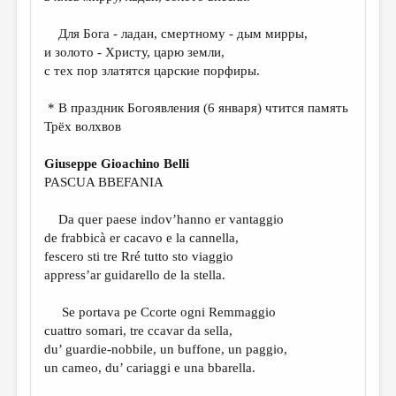
МАЛАЯ ПРОЗА
Для Бога - ладан, смертному - дым мирры,
ЭССЕИСТИКА
и золото - Христу, царю земли,
ЛИТЕРАТУРОВЕДЕНИЕ
с тех пор златятся царские порфиры.
КУЛЬТУРОВЕДЕНИЕ
* В праздник Богоявления (6 января) чтится память
Трёх волхвов
ПУБЛИЦИСТИКА
РЕЦЕНЗИРОВАНИЕ
Giuseppe Gioachino Belli
PASCUA BBEFANIA
ЦИКЛЫ ПУБЛИКАЦИЙ
Da quer paese indov’hanno er vantaggio
ТРЕДИАКОВСКИЙ
de frabbicà er cacavo e la cannella,
МЕДИА
fescero sti tre Rré tutto sto viaggio
appress’ar guidarello de la stella.
ВКОНТАКТЕ
Se portava pe Ccorte ogni Remmaggio
cuattro somari, tre ccavar da sella,
du’ guardie-nobbile, un buffone, un paggio,
un cameo, du’ cariaggi e una bbarella.