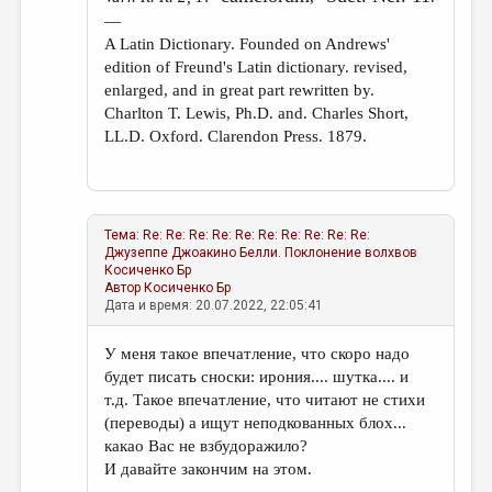
—
A Latin Dictionary. Founded on Andrews'
edition of Freund's Latin dictionary. revised,
enlarged, and in great part rewritten by.
Charlton T. Lewis, Ph.D. and. Charles Short,
LL.D. Oxford. Clarendon Press. 1879.
Тема:
Re: Re: Re: Re: Re: Re: Re: Re: Re: Re:
Джузеппе Джоакино Белли. Поклонение волхвов
Косиченко Бр
Автор
Косиченко Бр
Дата и время: 20.07.2022, 22:05:41
У меня такое впечатление, что скоро надо
будет писать сноски: ирония.... шутка.... и
т.д. Такое впечатление, что читают не стихи
(переводы) а ищут неподкованных блох...
какао Вас не взбудоражило?
И давайте закончим на этом.