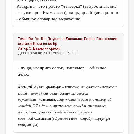
Благодарю, Наталия!
Квадрига - это просто "четвёрка" (второе значение
- то, которое Вы указали), напр., quadrigae equorum
- обычное словарное выражение
Тема:
Re: Re: Re: Джузеппе Джоакино Белли. Поклонение
волхвов
Косиченко Бр
Автор
О. Бедный-Горький
Дата и время: 20.07.2022, 11:51:13
- ну да, квадрига ослов, например... обычное
дело...
КВАДРИ́ГА
(лат.
quadrigae
– четвёрка, от quattuor – четыре и
jugum – хомут), античная
боевая
или беговая
двухколёсная
колесница
, запряжённая в один ряд четвёркой
лошадей. С 7 в. до н. э. применялась лишь для спортивных
состязаний, приобретая одновременно значение
почётной
колесницы
(в Древнем Риме – атрибут триумфа
императора)