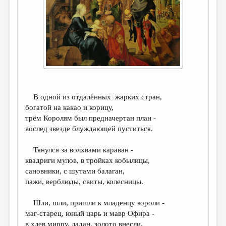
ДАЙДЖЕСТ
ПРОИЗВЕДЕНИЯ
ПЕРЕВОДЫ
КОНКУРСЫ
ДЕТСКАЯ КОМНАТА
В одной из отдалённых жарких стран,
КНИЖНАЯ ПОЛКА
богатой на какао и корицу,
трём Королям был предначертан план -
ОБЗОР ЛИТЕРАТУРЫ
вослед звезде блуждающей пуститься.
СТРАНИЦЫ ПАМЯТИ
Тянулся за волхвами караван -
ОБЪЯВЛЕНИЯ
квадриги мулов, в тройках кобылицы,
сановники, с шутами балаган,
КОЛОНКА РЕДАКТОРА
пажи, верблюды, свиты, колесницы.
РЕДКОЛЛЕГИЯ
Шли, шли, пришли к младенцу короли -
ОТ РЕДАКЦИИ
маг-старец, юный царь и мавр Офира -
в хлев мирру, ладан, золото внесли.