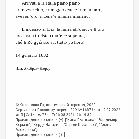
Arrivati a la stalla piano piano
er ré vvecchio, er ré ggiovene e ’r ré mmoro,
aveven’oro, incenz’e mmirra immano.
L’incenzo ar Dio, la mirra all’omo, e ll’oro
toccava a Ccristo com’e ré soprano,
ché li Ré ggià sse sa, ttutto pe lloro!
14 gennaio 1832
Илл. Альбрехт Дюрер
Косиченко Бр
, поэтический перевод, 2022
Сертификат Поэзия.ру: серия 1839 № 168784 от 19.07.2022
5 |
14 |
734 |
06.08.2026. 06:19:39
Произведение оценили (+): ["Нина Пьянкова", "Владимир
Корман", "Корди Наталия", "Сергей Шестаков", "Алёна
Алексеева"]
Произведение оценили (-): []