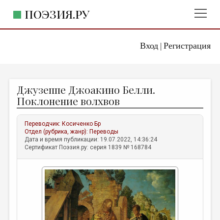
ПОЭЗИЯ.РУ
Вход
Регистрация
ГЛАВНОЕ МЕНЮ
|
ПОЭЗИЯ.РУ
ИЗДАТЕЛЬСТВО
Джузеппе Джоакино Белли.
ЖАНРЫ
Поклонение волхвов
АВТОРЫ
Переводчик:
Косиченко Бр
КОММЕНТАРИИ
Отдел (рубрика, жанр):
Переводы
Дата и время публикации: 19.07.2022, 14:36:24
ЛИТСАЛОН
Сертификат Поэзия.ру: серия 1839 № 168784
НОВОСТИ
ПРАВИЛА САЙТА
ОТДЕЛЫ И РУБРИКИ
ИЗБРАННОЕ