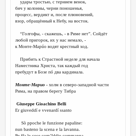
удары тростью, с тернием венок,
бич у колонны, черни поношенья,
ДАЙДЖЕСТ
процесс, вердикт и, после плюновений,
ПРОИЗВЕДЕНИЯ
взор, обращённый к Небу, на восток.
ПЕРЕВОДЫ
“Голгофы, - скажешь, - в Риме нет”. Сойдёт
любой пригорок, их у нас немало, -
КОНКУРСЫ
к Монте-Марúо водят крестный ход.
ДЕТСКАЯ КОМНАТА
Прибить к Страстной неделе для начала
КНИЖНАЯ ПОЛКА
Наместника Христа, так каждый год
пребудут в Бозе пó два кардинала.
ОБЗОР ЛИТЕРАТУРЫ
СТРАНИЦЫ ПАМЯТИ
Монте-Марио
-
холм в северо-западной части
Рима, на правом берегу Тибра
ОБЪЯВЛЕНИЯ
Giuseppe Gioachino Belli
КОЛОНКА РЕДАКТОРА
Er giuveddí e vvenardí ssanto
РЕДКОЛЛЕГИЯ
Sò ppoche le funzione papaline:
ОТ РЕДАКЦИИ
nun basteno la scena e la lavanna.
Pe ffa le cose com’Iddio commanna