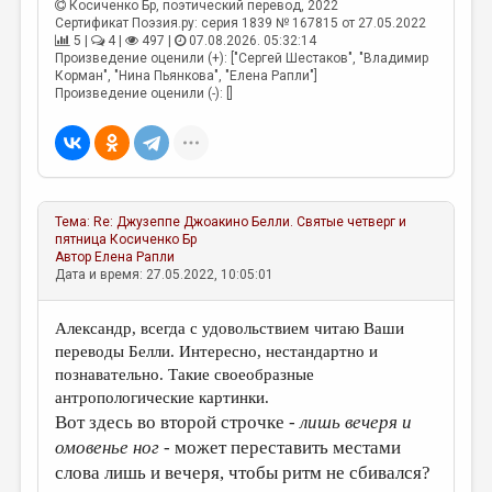
Косиченко Бр
, поэтический перевод, 2022
Сертификат Поэзия.ру: серия 1839 № 167815 от 27.05.2022
5 |
4 |
497 |
07.08.2026. 05:32:14
Произведение оценили (+): ["Сергей Шестаков", "Владимир
Корман", "Нина Пьянкова", "Елена Рапли"]
Произведение оценили (-): []
Тема:
Re: Джузеппе Джоакино Белли. Святые четверг и
пятница
Косиченко Бр
Автор
Елена Рапли
Дата и время: 27.05.2022, 10:05:01
Александр, всегда с удовольствием читаю Ваши
переводы Белли. Интересно, нестандартно и
познавательно. Такие своеобразные
антропологические картинки.
Вот здесь во второй строчке -
лишь вечеря и
омовенье ног -
может переставить местами
слова лишь и вечеря, чтобы ритм не сбивался?