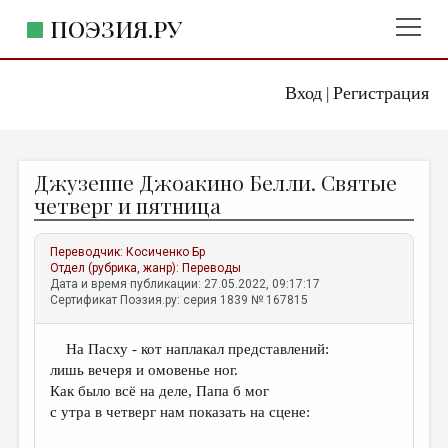
ПОЭЗИЯ.РУ
Вход
Регистрация
ГЛАВНОЕ МЕНЮ
|
ПОЭЗИЯ.РУ
ИЗДАТЕЛЬСТВО
Джузеппе Джоакино Белли. Святые
ЖАНРЫ
четверг и пятница
АВТОРЫ
Переводчик:
Косиченко Бр
КОММЕНТАРИИ
Отдел (рубрика, жанр):
Переводы
Дата и время публикации: 27.05.2022, 09:17:17
ЛИТСАЛОН
Сертификат Поэзия.ру: серия 1839 № 167815
НОВОСТИ
На Пасху - кот наплакал представлений:
ПРАВИЛА САЙТА
лишь вечеря и омовенье ног.
Как было всё на деле, Папа б мог
ОТДЕЛЫ И РУБРИКИ
с утра в четверг нам показать на сцене:
ИЗБРАННОЕ