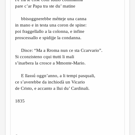
МАЛАЯ ПРОЗА
pare c’ar Papa tra ste du’ matine
ЭССЕИСТИКА
bbisoggnerebbe métteje una canna
ЛИТЕРАТУРОВЕДЕНИЕ
in mano e in testa una coron de spine:
poi fraggellallo a la colonna, e infine
КУЛЬТУРОВЕДЕНИЕ
proscessallo e spidijje la condanna.
ПУБЛИЦИСТИКА
Disce: “Ma a Rroma nun ce sta Ccarvario”.
РЕЦЕНЗИРОВАНИЕ
Si cconzisteno cqui ttutti li mali
s’inarbera la crosce a Mmonte-Mario.
ЦИКЛЫ ПУБЛИКАЦИЙ
ТРЕДИАКОВСКИЙ
E llassú oggn’anno, a li tempi pasquali,
ce s’averebbe da inchiodà un Vicario
МЕДИА
de Cristo, e accanto a llui du’ Cardinali.
ВКОНТАКТЕ
1835