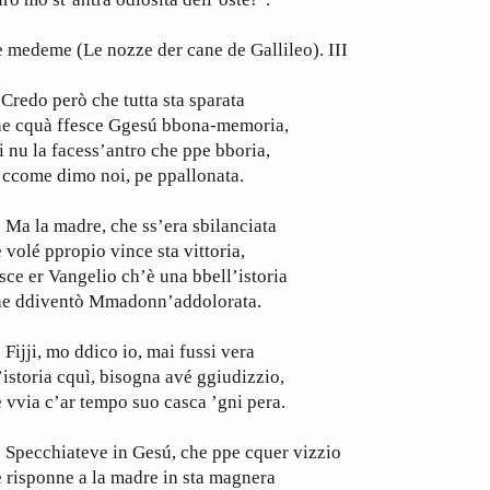
 medeme (Le nozze der cane de Gallileo). III
edo però che tutta sta sparata
he cquà ffesce Ggesú bbona-memoria,
i nu la facess’antro che ppe bboria,
 ccome dimo noi, pe ppallonata.
a la madre, che ss’era sbilanciata
 volé ppropio vince sta vittoria,
sce er Vangelio ch’è una bbell’istoria
he ddiventò Mmadonn’addolorata.
jji, mo ddico io, mai fussi vera
’istoria cquì, bisogna avé ggiudizzio,
 vvia c’ar tempo suo casca ’gni pera.
pecchiateve in Gesú, che ppe cquer vizzio
 risponne a la madre in sta magnera