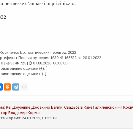
o permesse c’annassi in pricipizzio.
832
Косиченко Бр
, поэтический перевод, 2022
ртификат Поэзия.ру: серия 1839 № 165532 от 20.01.2022
0 |
3 |
725 |
07.08.2026. 06:08:00
оизведение оценили (+): []
оизведение оценили (-): []
ма:
Re: Джузеппе Джоакино Белли. Свадьба в Кане Галилейской I-III
Коси
втор
Владимир Корман
та и время: 24.01.2022, 01:25:19