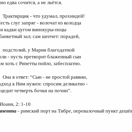
но едва сочится, а не льётся.
рактирщик - что удумал, прохиндей!
есть слуг запряг - волочат из колодца
ри кадки цугом винокуры-поцы
 банкетный зал; сам шепчет: порадей,
одстолий, у Марии благодатной
оли - пусть претворит блаженный сын
ам хоть с Рипетты пойло, забесплатно.
на в ответ: “Cын - не простой раввин,
одход к Ним нужен: спросим деликатно -
ацедит четверть бочки на почин”.
Иоанн, 2: 1-10
ипетта
- римский порт на Тибре, перевалочный пункт дешё