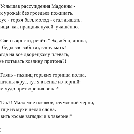
слышав рассуждения Мадонны -
ак урожай без гроздьев пожинать,
сус - горяч был, молод - стал дышать,
вища, как пращник пулей, учащённо.
леп в ярости, речёт: “Эх, жéно, донна,
х беды вас заботят, вашу мать?
огда на всё дворецкому плевать,
не потакать хозяину притона?!
лянь - пьяниц горьких горница полна,
штаны жрут, тут я в венце из терний:
ам чудо претворения вина?!
ак?! Мало мне плевков, глумлений черни,
отще из мухи делая слона,
овить косые взгляды и в таверне!”
I