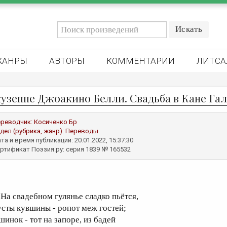
ЖАНРЫ
АВТОРЫ
КОММЕНТАРИИ
ЛИТСА
узеппе Джоакино Белли. Свадьба в Кане Гал
реводчик:
Косиченко Бр
дел (рубрика, жанр):
Переводы
та и время публикации: 20.01.2022, 15:37:30
ртификат Поэзия.ру: серия 1839 № 165532
а свадебном гулянье сладко пьётся,
усты кувшины - ропот меж гостей;
шинок - тот на запоре, из бадей