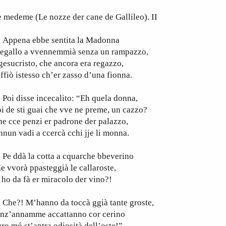
 medeme (Le nozze der cane de Gallileo). II
ppena ebbe sentita la Madonna
regallo a vvennemmià senza un rampazzo,
esucristo, che ancora era regazzo,
ffiò istesso ch’er zasso d’una fionna.
oi disse incecalito: “Eh quela donna,
i de sti guai che vve ne preme, un cazzo?
e cce penzi er padrone der palazzo,
nnun vadi a ccercà cchi jje li monna.
e ddà la cotta a cquarche bbeverino
e vvorà ppasteggià le callaroste,
 ho da fà er miracolo der vino?!
he?! M’hanno da toccà ggià tante groste,
enz’annamme accattanno cor cerino
ro mó st’antra odiosità dell’oste!”.