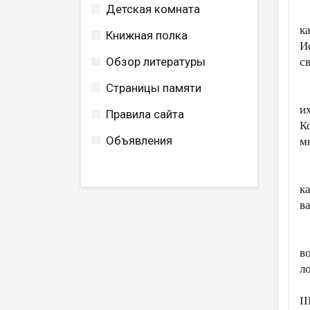
Детская комната
У
к
Книжная полка
И
Обзор литературы
с
Страницы памяти
С
и
Правила сайта
К
Объявления
м
Г
ка
в
Т
в
л
II