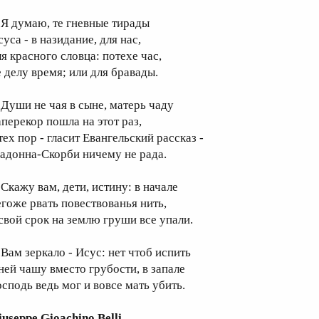
 думаю, те гневные тирады
уса - в назидание, для нас,
ля красного словца: потехе час,
е делу время; или для бравады.
уши не чая в сыне, матерь чаду
аперекор пошла на этот раз,
тех пор - гласит Евангельский рассказ -
адонна-Скорби ничему не рада.
кажу вам, дети, истину: в начале
егоже рвать повествованья нить,
 свой срок на землю груши все упали.
ам зеркало - Исус: нет чтоб испить
 ней чашу вместо грубости, в запале
осподь ведь мог и вовсе мать убить.
iuseppe Gioachino Belli