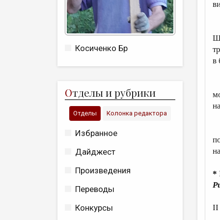
ви
Т
Ш
Косиченко Бр
т
в
п
О
тделы и рубрики
м
н
Отделы
Колонка редактора
О
Избранное
п
н
Дайджест
Произведения
*
Р
Переводы
II
Конкурсы