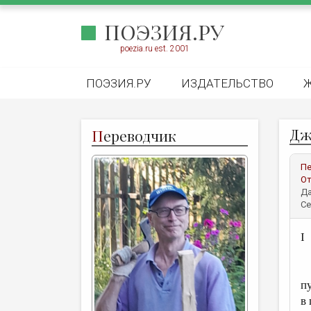
ПОЭЗИЯ.РУ
poezia.ru est. 2001
ПОЭЗИЯ.РУ
ИЗДАТЕЛЬСТВО
Дж
П
ереводчик
Пе
От
Да
Се
I
Н
п
в 