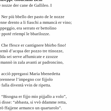
 nozze der cane de Gallileo. I
er più bbello der pasto de le nozze
nne drento a li fiaschi a mmancà er vino;
 ppeggio, era serrato er bettolino
 ppoté rrïempí le bbarilozze.
he ffesce er cantignere bbirbo fino!
rmò d’acqua der pozzo tre ttinozze,
dda sei serve affumicate e zzozze
 mannò in zala avanti ar padroncino,
cciò ppregassi Maria bbenedetta
prennese l’impegno cor fijjolo
 falla diventà vvin de ripetta.
isogna er fijjo mio pijjallo a volo”,
i disse: “abbasta, si vvò ddamme retta,
rò ffajjene armanco un quartarolo”.