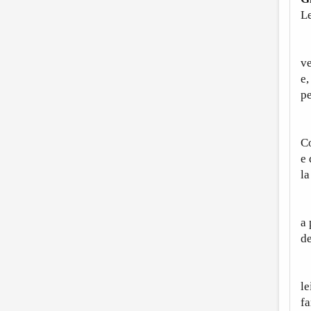
Le
N
ve
e,
pe
C
Co
e 
la
a
a 
de
“B
le
fa