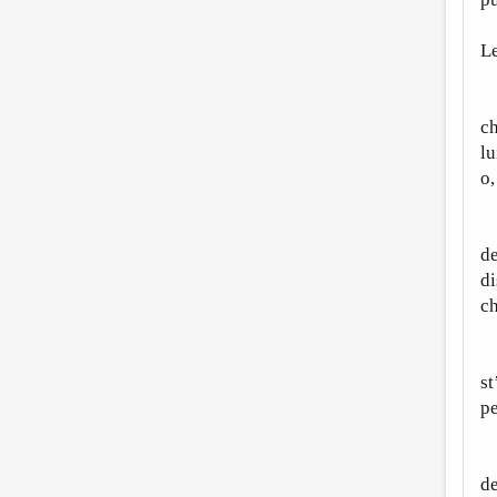
Le
Cr
c
lu
o,
M
de
di
c
Fi
st
pe
S
de