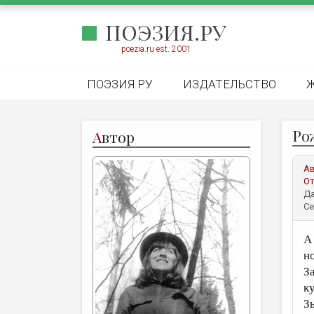
ПОЭЗИЯ.РУ
poezia.ru est. 2001
ПОЭЗИЯ.РУ
ИЗДАТЕЛЬСТВО
Ро
А
втор
А
От
Да
Се
А
н
З
к
З