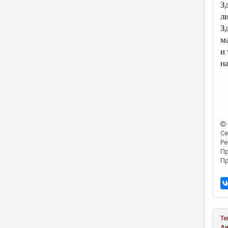
З
л
З
м
и
н
Се
Ре
Пр
Пр
Те
А