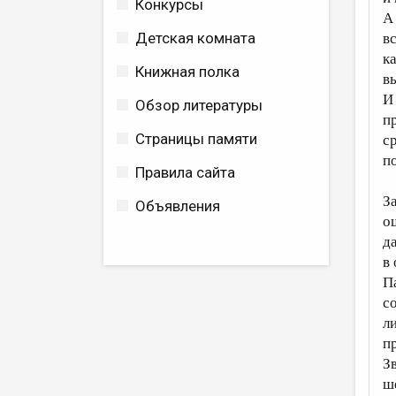
Конкурсы
А
Детская комната
в
к
Книжная полка
в
И
Обзор литературы
п
Страницы памяти
с
п
Правила сайта
З
Объявления
о
д
в
П
со
л
п
З
ш