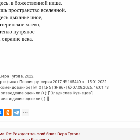
десь, в божественной нише,
ишь пространство вселенной.
десь дыханье иное,
атеринское млеко,
 тепло нутряное
а окраине века.
Вера Тугова
, 2022
ртификат Поэзия.ру: серия 2017 № 165440 от 15.01.2022
комендованное |
0 |
5 |
867 |
07.08.2026. 16:01:43
оизведение оценили (+): ["Владислав Кузнецов"]
оизведение оценили (-): []
ма:
Re: Рождественский блюз
Вера Тугова
втор
Владислав Кузнецов