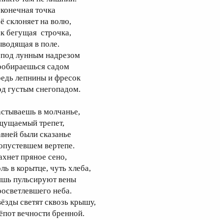
 конечная точка
сё склоняет на волю,
ак бегущая строчка,
ыводящая в поле.
 под лунным надрезом
робираешься садом
редь лепнины и фресок
од густым снегопадом.
астываешь в молчанье,
щущаемый трепет,
авней были сказанье
 опустевшем вертепе.
ахнет пряное сено,
ль в корытце, чуть хлеба,
ишь пульсируют вены
росветлевшего неба.
вёзды светят сквозь крышу,
ёпот вечности бренной.