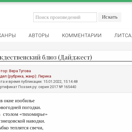
ЖАНРЫ
АВТОРЫ
КОММЕНТАРИИ
ЛИТСА
ждественский блюз (Дайджест)
втор:
Вера Тугова
дел (рубрика, жанр):
Лирика
та и время публикации: 15.01.2022, 15:14:48
ртификат Поэзия.ру: серия 2017 № 165440
 в окне изобилье
овогодней погодки.
а столом «тихомирье»
узнецовской наводки.
ыбко теплятся свечи,