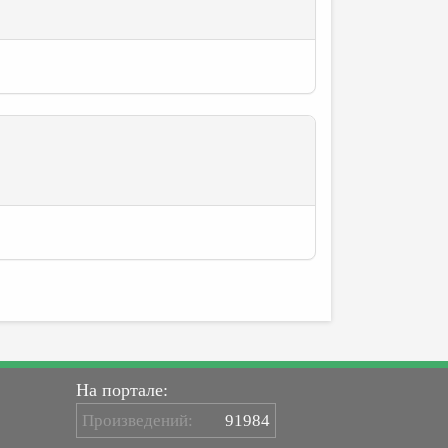
На портале:
Произведений:
91984