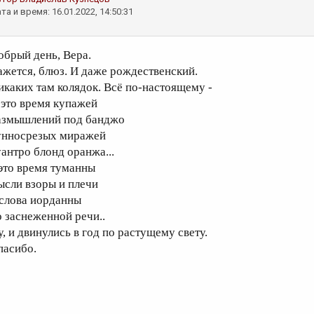
та и время: 16.01.2022, 14:50:31
обрый день, Вера.
ажется, блюз. И даже рождественский.
икаких там колядок. Всё по-настоящему -
. это время купажей
азмышлений под банджо
унносрезых миражей
уантро блонд оранжа...
 это время туманны
ысли взоры и плечи
 слова иорданны
о заснеженной речи..
у, и двинулись в год по растущему свету.
пасибо.