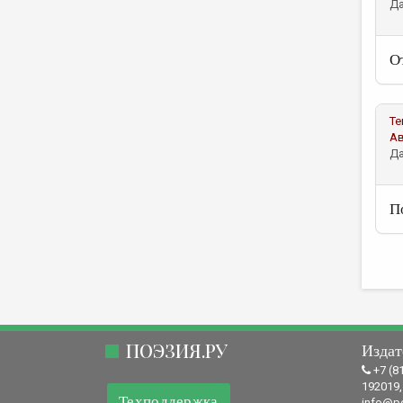
Да
О
Те
А
Да
П
ПОЭЗИЯ.РУ
Издат
+7 (8
192019,
Техподдержка
info@po