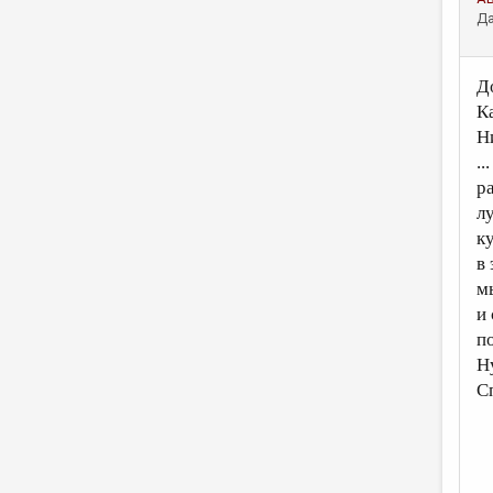
Да
Д
К
Н
..
р
л
к
в
м
и
п
Н
С