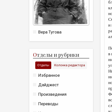
б
к
н
С
и
р
Вера Тугова
а
П
О
тделы и рубрики
в
н
у
Отделы
Колонка редактора
Н
Избранное
н
н
Дайджест
п
Ф
Произведения
в
Переводы
с
и