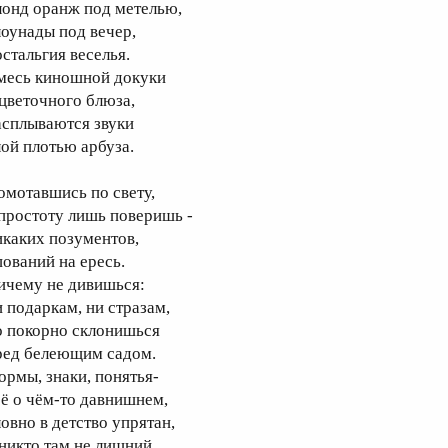
лонд оранж под метелью,
лоунады под вечер,
остальгия веселья.
месь киношной докуки
 цветочного блюза,
асплываются звуки
лой плотью арбуза.
омотавшись по свету,
 простоту лишь поверишь -
икаких позументов,
пований на ересь.
ичему не дивишься:
и подаркам, ни стразам,
о покорно склонишься
ред белеющим садом.
ормы, знаки, понятья-
сё о чём-то давнишнем,
ловно в детство упрятан,
 никто там не лишний.