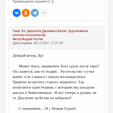
Произведение оценили (-): []
Тема:
Re: Джузеппе Джоакино Белли. Доупокойные
хлопоты
Косиченко Бр
Автор
Андрей Гастев
Дата и время: 28.12.2021, 17:27:59
Добрый вечер, Бр!
Может быть, закавычить Бога сразу после тире?
Он, кажется, как-то подвис. Ругательство «сучье
вымя» я не слышал с начала восьмидесятых.
Приятно встретить старого знакомого. Так
изъяснялся один боцман, с которым мы заходили
как раз в Чивитавеккью. И вот теперь я думаю, не
от Джузеппе ли Белли он набрался?
С уважением… И с Новым Годом!