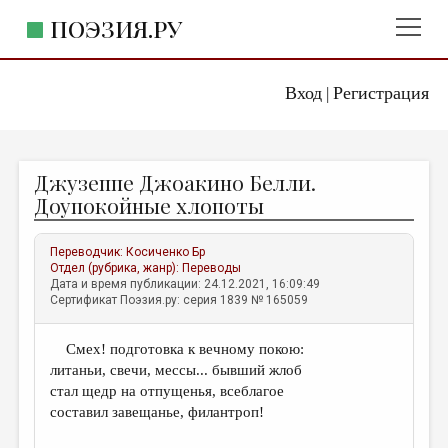
ПОЭЗИЯ.РУ
Вход
Регистрация
ГЛАВНОЕ МЕНЮ
|
ПОЭЗИЯ.РУ
ИЗДАТЕЛЬСТВО
Джузеппе Джоакино Белли.
ЖАНРЫ
Доупокойные хлопоты
АВТОРЫ
Переводчик:
Косиченко Бр
КОММЕНТАРИИ
Отдел (рубрика, жанр):
Переводы
Дата и время публикации: 24.12.2021, 16:09:49
ЛИТСАЛОН
Сертификат Поэзия.ру: серия 1839 № 165059
НОВОСТИ
Смех! подготовка к вечному покою:
ПРАВИЛА САЙТА
литаньи, свечи, мессы... бывший жлоб
стал щедр на отпущенья, всеблагое
ОТДЕЛЫ И РУБРИКИ
составил завещанье, филантроп!
ИЗБРАННОЕ