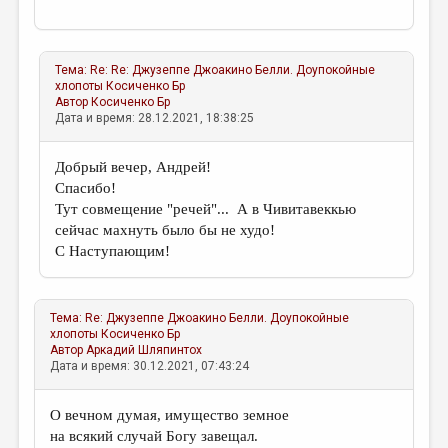
Тема:
Re: Re: Джузеппе Джоакино Белли. Доупокойные
хлопоты
Косиченко Бр
Автор
Косиченко Бр
Дата и время: 28.12.2021, 18:38:25
Добрый вечер, Андрей!
Спасибо!
Тут совмещение "речей"... А в Чивитавеккью
сейчас махнуть было бы не худо!
С Наступающим!
Тема:
Re: Джузеппе Джоакино Белли. Доупокойные
хлопоты
Косиченко Бр
Автор
Аркадий Шляпинтох
Дата и время: 30.12.2021, 07:43:24
О вечном думая, имущество земное
на всякий случай Богу завещал.