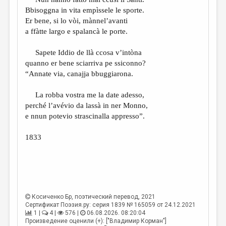
МАЛАЯ ПРОЗА
Bbisoggna in vita empìssele le sporte.
ЭССЕИСТИКА
Er bene, si lo vòi, mànnel’avanti
a ffàtte largo e spalancà le porte.
ЛИТЕРАТУРОВЕДЕНИЕ
Sapete Iddio de llà ccosa v’intòna
КУЛЬТУРОВЕДЕНИЕ
quanno er bene sciarriva pe ssiconno?
ПУБЛИЦИСТИКА
“Annate via, canajja bbuggiarona.
РЕЦЕНЗИРОВАНИЕ
La robba vostra me la date adesso,
perché l’avévio da lassà in ner Monno,
ЦИКЛЫ ПУБЛИКАЦИЙ
e nnun potevio strascinalla appresso”.
ТРЕДИАКОВСКИЙ
1833
МЕДИА
ВКОНТАКТЕ
Косиченко Бр
, поэтический перевод, 2021
Сертификат Поэзия.ру: серия 1839 № 165059 от 24.12.2021
1 |
4 |
576 |
06.08.2026. 08:20:04
Произведение оценили (+): ["Владимир Корман"]