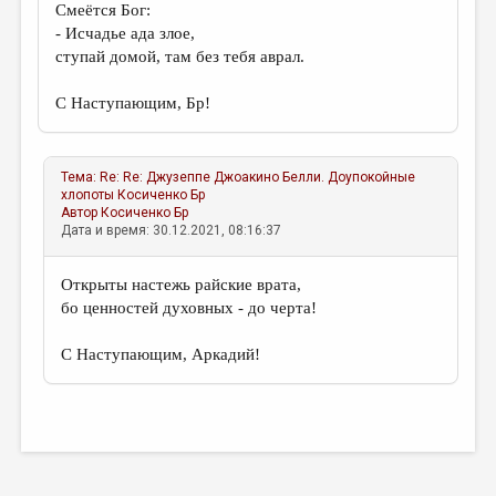
Смеётся Бог:
- Исчадье ада злое,
ступай домой, там без тебя аврал.
С Наступающим, Бр!
Тема:
Re: Re: Джузеппе Джоакино Белли. Доупокойные
хлопоты
Косиченко Бр
Автор
Косиченко Бр
Дата и время: 30.12.2021, 08:16:37
Открыты настежь райские врата,
бо ценностей духовных - до черта!
С Наступающим, Аркадий!