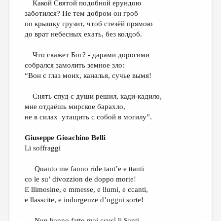
Какой Святой подобной ерундою
заботился? Не тем добром он гроб
ДАЙДЖЕСТ
по крышку грузит, чтоб стезёй прямою
ПРОИЗВЕДЕНИЯ
до врат небесных ехать, без колдоб.
ПЕРЕВОДЫ
Что скажет Бог? - дарами дорогими
собрался замолить земное зло:
КОНКУРСЫ
“Вон с глаз моих, каналья, сучье вымя!
ДЕТСКАЯ КОМНАТА
Снять спуд с души решил, кади-кадило,
КНИЖНАЯ ПОЛКА
мне отдаёшь мирское барахло,
не в силах утащить с собой в могилу”.
ОБЗОР ЛИТЕРАТУРЫ
СТРАНИЦЫ ПАМЯТИ
Giuseppe Gioachino Belli
Li soffraggi
ОБЪЯВЛЕНИЯ
Quanto me fanno ride tant’e e ttanti
КОЛОНКА РЕДАКТОРА
co le su’ divozzion de doppo morte!
РЕДКОЛЛЕГИЯ
E llimosine, e mmesse, e llumi, e ccanti,
e llasscite, e indurgenze d’oggni sorte!
ОТ РЕДАКЦИИ
Nun hanno fatto mai ccusì li Santi.