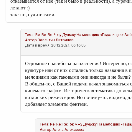
отказывается от нее (так и было в реальности), а турачи
летают :)
так что, судите сами.
Тема:
Re: Re: Re: Чжу Дуньжу На мелодию «Гадальщик»
Алё
Автор
Валентин Литвинов
Дата и время: 20.12.2021, 06:16:05
Огромное спасибо за разъяснения! Интересно, с
культуре или от них остались только названия в 
мелодиями как таковыми они никогда и не были?
В общем-то, с Вашей подачи начал знакомиться
кинематографом. Историческая тематика довольн
китайских режиссёров. Но почему-то, видимо, д
добавляет элементы фэнтези.
Тема:
Re: Re: Re: Re: Чжу Дуньжу На мелодию «Гад
Автор
Алёна Алексеева