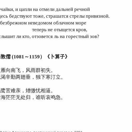
 чайки, и цапли на отмели дальней речной
десь бедствуют тоже, страшатся стрелы привязной.
 безбрежном неведомом облачном море
еперь не отыщется кров,
слышит ли кто, отзовется ль на горестный зов?
敦儒 (1081～1159）《卜算子》
旅雁向南飞，风雨群初失。
饥渴辛勤两翅垂，独下寒汀立。
鸥鹭苦难亲，矰缴忧相逼。
云海茫茫无处归，谁听哀鸣急。