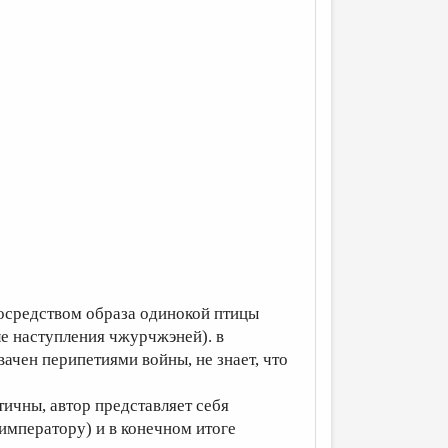
посредством образа одинокой птицы
ле наступления чжурчжэней). в
ачен перипетиями войны, не знает, что
тичны, автор представляет себя
императору) и в конечном итоге