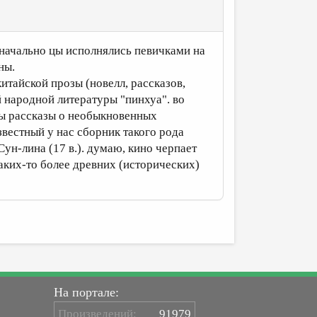
значально цы исполнялись певичками на
ны.
китайской прозы (новелл, рассказов,
 народной литературы "пинхуа". во
ы рассказы о необыкновенных
вестный у нас сборник такого рода
Сун-лина (17 в.). думаю, кино черпает
каких-то более древних (исторических)
На портале:
Произведений:
91979