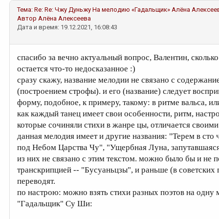
Тема:
Re: Re: Чжу Дуньжу На мелодию «Гадальщик»
Алёна Алексее
Автор
Алёна Алексеева
Дата и время: 19.12.2021, 16:08:43
спасибо за вечно актуальный вопрос, Валентин, сколько 
остается что-то недосказанное :)
сразу скажу, название мелодии не связано с содержание
(построением строфы). и его (название) следует воспри
форму, подобное, к примеру, такому: в ритме вальса, или
как каждый танец имеет свои особенности, ритм, настро
которые сочиняли стихи в жанре цы, отличается своими
данная мелодия имеет и другие названия: "Терем в сто
под Небом Царства Чу", "Ущербная Луна, запутавшаяся 
из них не связано с этим текстом. можно было бы и не 
транскрипцией -- "Бусуаньцзы", и раньше (в советских 
переводят.
по настрою: можно взять стихи разных поэтов на одну 
"Гадальщик" Су Ши: