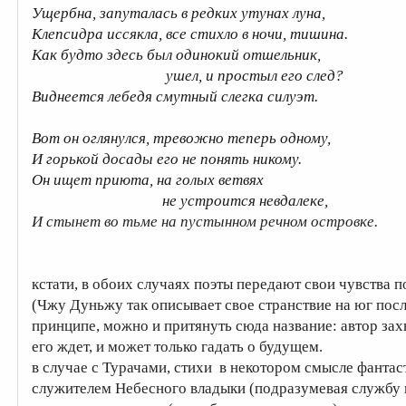
Ущербна, запуталась в редких утунах луна,
Клепсидра иссякла, все стихло в ночи, тишина.
Как будто здесь был одинокий отшельник,
ушел, и простыл его след?
Виднеется лебедя смутный слегка силуэт.
Вот он оглянулся, тревожно теперь одному,
И горькой досады его не понять никому.
Он ищет приюта, на голых ветвях
не устроится невдалеке,
И стынет во тьме на пустынном речном островке.
кстати, в обоих случаях поэты передают свои чувства 
(Чжу Дуньжу так описывает свое странствие на юг пос
принципе, можно и притянуть сюда название: автор захв
его ждет, и может только гадать о будущем.
в случае с Турачами, стихи в некотором смысле фантас
служителем Небесного владыки (подразумевая службу 