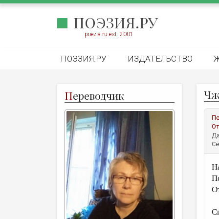
ПОЭЗИЯ.РУ
poezia.ru est. 2001
ПОЭЗИЯ.РУ
ИЗДАТЕЛЬСТВО
Чж
П
ереводчик
Пе
От
Да
Се
Н
П
О
к
С