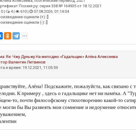
Алёна Алексеева
, поэтический перевод, 2021
ртификат Поэзия.ру: серия 338 № 164935 от 18.12.2021
0 |
4 |
610 |
07.08.2026. 01:14:04
оизведение оценили (+): []
оизведение оценили (-): []
ма:
Re: Чжу Дуньжу На мелодию «Гадальщик»
Алёна Алексеева
втор
Валентин Литвинов
та и время: 19.12.2021, 11:05:59
дравствуйте, Алёна! Подскажите, пожалуйста, как связано с 
елодии. К примеру , здесь о гадальщике нет ни намёка. А "Ту
бщем-то, почти философскому стихотворению какой-то сатир
е могли бы Вы развеять мои сомнение и недоумение относит
 уважением,
алентин