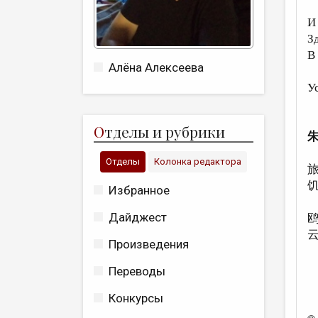
И
З
В
Алёна Алексеева
т
У
О
тделы и рубрики
朱
Отделы
Колонка редактора
Избранное
Дайджест
Произведения
Переводы
Конкурсы