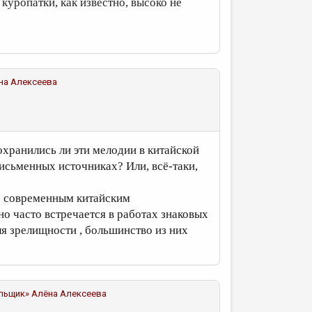
, куропатки, как известно, высоко не
на Алексеева
охранились ли эти мелодии в китайской
письменных источниках? Или, всё-таки,
 с современным китайским
о часто встречается в работах знаковых
ля зрелищности , большинство из них
альщик»
Алёна Алексеева