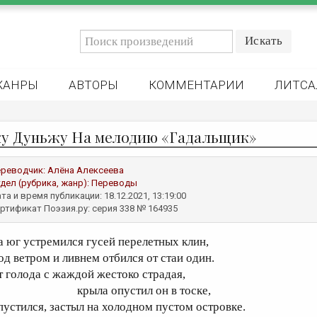
ЖАНРЫ
АВТОРЫ
КОММЕНТАРИИ
ЛИТСА
у Дуньжу На мелодию «Гадальщик»
реводчик:
Алёна Алексеева
дел (рубрика, жанр):
Переводы
та и время публикации: 18.12.2021, 13:19:00
ртификат Поэзия.ру: серия 338 № 164935
а юг устремился гусей перелетных клин,
од ветром и ливнем отбился от стаи один.
т голода с жаждой жестоко страдая,
рыла опустил он в тоске,
пустился, застыл на холодном пустом островке.