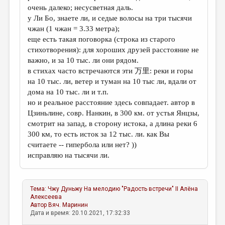
очень далеко; несусветная даль.
у Ли Бо, знаете ли, и седые волосы на три тысячи
чжан (1 чжан = 3.33 метра);
еще есть такая поговорка (строка из старого
стихотворения): для хороших друзей расстояние не
важно, и за 10 тыс. ли они рядом.
в стихах часто встречаются эти 万里: реки и горы
на 10 тыс. ли, ветер и туман на 10 тыс ли, вдали от
дома на 10 тыс. ли и т.п.
но и реальное расстояние здесь совпадает. автор в
Цзиньлине, совр. Нанкин, в 300 км. от устья Янцзы,
смотрит на запад, в сторону истока, а длина реки 6
300 км, то есть исток за 12 тыс. ли. как Вы
считаете -- гипербола или нет? ))
исправляю на тысячи ли.
Тема:
Чжу Дуньжу На мелодию "Радость встречи" II
Алёна
Алексеева
Автор
Вяч. Маринин
Дата и время: 20.10.2021, 17:32:33