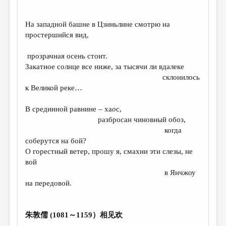
ДАЙДЖЕСТ
На западной башне в Цзиньлине смотрю на
ПРОИЗВЕДЕНИЯ
простершийся вид,
ПЕРЕВОДЫ
прозрачная осень стоит.
Закатное солнце все ниже, за тысячи ли вдалеке
КОНКУРСЫ
склонилось
ДЕТСКАЯ КОМНАТА
к Великой реке…
КНИЖНАЯ ПОЛКА
В срединной равнине – ха
о
с,
разбросан чиновный обоз,
ОБЗОР ЛИТЕРАТУРЫ
когда
СТРАНИЦЫ ПАМЯТИ
соберутся на бой?
О горестный ветер, прошу я, смахни эти слезы, не
ОБЪЯВЛЕНИЯ
вой
в Янчжоу
КОЛОНКА РЕДАКТОРА
на передовой.
РЕДКОЛЛЕГИЯ
ОТ РЕДАКЦИИ
朱敦儒 (1081～1159）相见欢