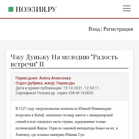
ПОЭЗИЯ.РУ
Вход
Регистрация
ГЛАВНОЕ МЕНЮ
|
ПОЭЗИЯ.РУ
ИЗДАТЕЛЬСТВО
Чжу Дуньжу На мелодию "Радость
ЖАНРЫ
встречи" II
АВТОРЫ
Переводчик:
Алёна Алексеева
КОММЕНТАРИИ
Отдел (рубрика, жанр):
Переводы
Дата и время публикации: 19.10.2021, 12:50:11
ЛИТСАЛОН
Сертификат Поэзия.ру: серия 338 № 163825
НОВОСТИ
В 1127 году чжурчжэньские племена из Южной Маньчжурии
ПРАВИЛА САЙТА
вторглись в Китай, захватили столицу вместе с императорской
семьей и всю северную часть страны, задержанные только
ОТДЕЛЫ И РУБРИКИ
полноводной Янцзы. Один из сыновей императора бежал на юг, в
Ханчжоу, где основал империю Южная Сун.
ИЗБРАННОЕ