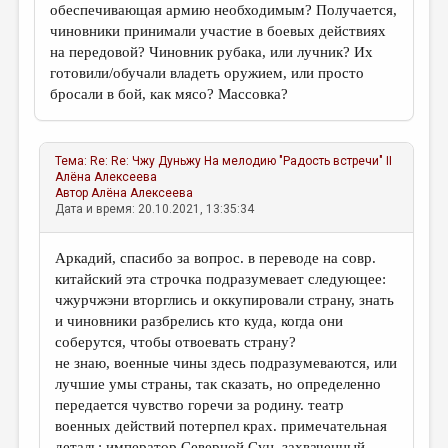
обеспечивающая армию необходимым? Получается,
чиновники принимали участие в боевых действиях
на передовой? Чиновник рубака, или лучник? Их
готовили/обучали владеть оружием, или просто
бросали в бой, как мясо? Массовка?
Тема:
Re: Re: Чжу Дуньжу На мелодию "Радость встречи" II
Алёна Алексеева
Автор
Алёна Алексеева
Дата и время: 20.10.2021, 13:35:34
Аркадий, спасибо за вопрос. в переводе на совр.
китайский эта строчка подразумевает следующее:
чжурчжэни вторглись и оккупировали страну, знать
и чиновники разбрелись кто куда, когда они
соберутся, чтобы отвоевать страну?
не знаю, военные чины здесь подразумеваются, или
лучшие умы страны, так сказать, но определенно
передается чувство горечи за родину. театр
военных действий потерпел крах. примечательная
деталь: император Северной Сун, захваченный