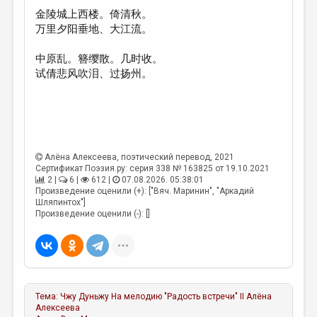
МАЛАЯ ПРОЗА
金陵城上西楼。倚清秋。
ЭССЕИСТИКА
万里夕阳垂地、大江流。
ЛИТЕРАТУРОВЕДЕНИЕ
中原乱。簪缨散。几时收。
试倩悲风吹泪、过扬州。
КУЛЬТУРОВЕДЕНИЕ
ПУБЛИЦИСТИКА
РЕЦЕНЗИРОВАНИЕ
ЦИКЛЫ ПУБЛИКАЦИЙ
Алёна Алексеева
, поэтический перевод, 2021
Сертификат Поэзия.ру: серия 338 № 163825 от 19.10.2021
ТРЕДИАКОВСКИЙ
2 |
6 |
612 |
07.08.2026. 05:38:01
Произведение оценили (+): ["Вяч. Маринин", "Аркадий
МЕДИА
Шляпинтох"]
Произведение оценили (-): []
ВКОНТАКТЕ
Тема:
Чжу Дуньжу На мелодию "Радость встречи" II
Алёна
Алексеева