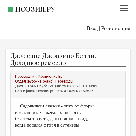
ПОЭЗИЯ.РУ
Вход
Регистрация
ГЛАВНОЕ МЕНЮ
|
ПОЭЗИЯ.РУ
ИЗДАТЕЛЬСТВО
Джузеппе Джоакино Белли.
ЖАНРЫ
Доходное ремесло
АВТОРЫ
Переводчик:
Косиченко Бр
КОММЕНТАРИИ
Отдел (рубрика, жанр):
Переводы
Дата и время публикации: 29.09.2021, 10:38:02
ЛИТСАЛОН
Сертификат Поэзия.ру: серия 1839 № 163506
НОВОСТИ
Садовником служил - опух от флоры,
ПРАВИЛА САЙТА
в зеленщиках - жевал один салат.
Стал сытно есть, дела пошли на лад,
ОТДЕЛЫ И РУБРИКИ
когда подался с горя в сутенёры.
ИЗБРАННОЕ