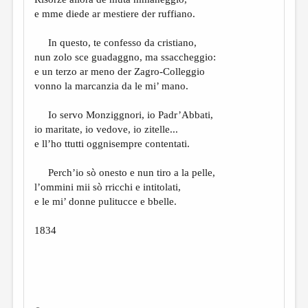
МАЛАЯ ПРОЗА
e mme diede ar mestiere der ruffiano.
ЭССЕИСТИКА
In questo, te confesso da cristiano,
ЛИТЕРАТУРОВЕДЕНИЕ
nun zolo sce guadaggno, ma ssaccheggio:
e un terzo ar meno der Zagro-Colleggio
КУЛЬТУРОВЕДЕНИЕ
vonno la marcanzia da le mi’ mano.
ПУБЛИЦИСТИКА
Io servo Monziggnori, io Padr’Abbati,
РЕЦЕНЗИРОВАНИЕ
io maritate, io vedove, io zitelle...
e ll’ho ttutti oggnisempre contentati.
ЦИКЛЫ ПУБЛИКАЦИЙ
ТРЕДИАКОВСКИЙ
Perch’io sò onesto e nun tiro a la pelle,
l’ommini mii sò rricchi e intitolati,
МЕДИА
e le mi’ donne pulitucce e bbelle.
ВКОНТАКТЕ
1834