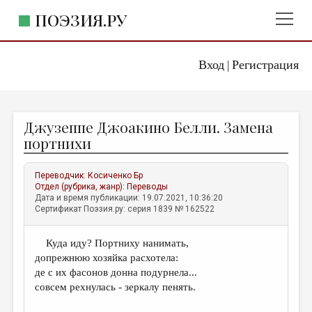
ПОЭЗИЯ.РУ
Вход
Регистрация
ГЛАВНОЕ МЕНЮ
|
ПОЭЗИЯ.РУ
ИЗДАТЕЛЬСТВО
Джузеппе Джоакино Белли. Замена
ЖАНРЫ
портнихи
АВТОРЫ
Переводчик:
Косиченко Бр
КОММЕНТАРИИ
Отдел (рубрика, жанр):
Переводы
Дата и время публикации: 19.07.2021, 10:36:20
ЛИТСАЛОН
Сертификат Поэзия.ру: серия 1839 № 162522
НОВОСТИ
Куда иду? Портниху нанимать,
ПРАВИЛА САЙТА
допрежнюю хозяйка расхотела:
де с их фасонов донна подурнела...
ОТДЕЛЫ И РУБРИКИ
совсем рехнулась - зеркалу пенять.
ИЗБРАННОЕ