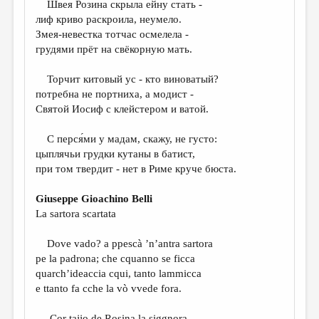
Швея Розина скрыла ейну стать -
лиф криво раскроила, неумело.
ДАЙДЖЕСТ
Змея-невестка тотчас осмелела -
ПРОИЗВЕДЕНИЯ
грудями прёт на свёкорную мать.
ПЕРЕВОДЫ
Торчит китовый ус - кто виноватый?
потребна не портниха, а модист -
КОНКУРСЫ
Святой Иосиф с клейстером и ватой.
ДЕТСКАЯ КОМНАТА
С перся́ми у мадам, скажу, не густо:
КНИЖНАЯ ПОЛКА
цыплячьи грудки кутаны в батист,
при том твердит - нет в Риме круче бюста.
ОБЗОР ЛИТЕРАТУРЫ
СТРАНИЦЫ ПАМЯТИ
Giuseppe Gioachino Belli
La sartora scartata
ОБЪЯВЛЕНИЯ
Dove vado? a ppescà ’n’antra sartora
КОЛОНКА РЕДАКТОРА
pe la padrona; che cquanno se ficca
РЕДКОЛЛЕГИЯ
quarch’ideaccia cqui, tanto lammicca
e ttanto fa cche la vò vvede fora.
ОТ РЕДАКЦИИ
Cor tajjo de Rosina la siggnora