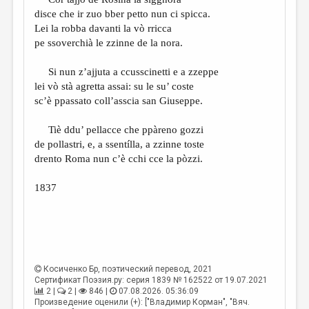
МАЛАЯ ПРОЗА
disce che ir zuo bber petto nun ci spicca.
ЭССЕИСТИКА
Lei la robba davanti la vò rricca
pe ssoverchià le zzinne de la nora.
ЛИТЕРАТУРОВЕДЕНИЕ
Si nun z’ajjuta a ccusscinetti e a zzeppe
КУЛЬТУРОВЕДЕНИЕ
lei vò stà agretta assai: su le su’ coste
ПУБЛИЦИСТИКА
sc’è ppassato coll’asscia san Giuseppe.
РЕЦЕНЗИРОВАНИЕ
Tiè ddu’ pellacce che ppàreno gozzi
de pollastri, e, a ssentílla, a zzinne toste
ЦИКЛЫ ПУБЛИКАЦИЙ
drento Roma nun c’è cchi cce la pòzzi.
ТРЕДИАКОВСКИЙ
1837
МЕДИА
ВКОНТАКТЕ
Косиченко Бр
, поэтический перевод, 2021
Сертификат Поэзия.ру: серия 1839 № 162522 от 19.07.2021
2 |
2 |
846 |
07.08.2026. 05:36:09
Произведение оценили (+): ["Владимир Корман", "Вяч.