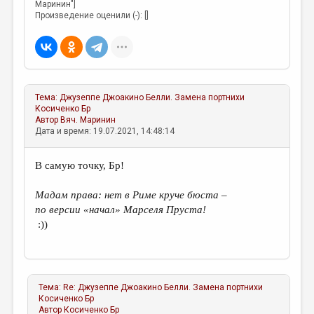
Маринин"]
Произведение оценили (-): []
Тема:
Джузеппе Джоакино Белли. Замена портнихи
Косиченко Бр
Автор
Вяч. Маринин
Дата и время: 19.07.2021, 14:48:14
В самую точку, Бр!
Мадам права: нет в Риме круче бюста –
по версии «начал» Марселя Пруста!
:))
Тема:
Re: Джузеппе Джоакино Белли. Замена портнихи
Косиченко Бр
Автор
Косиченко Бр