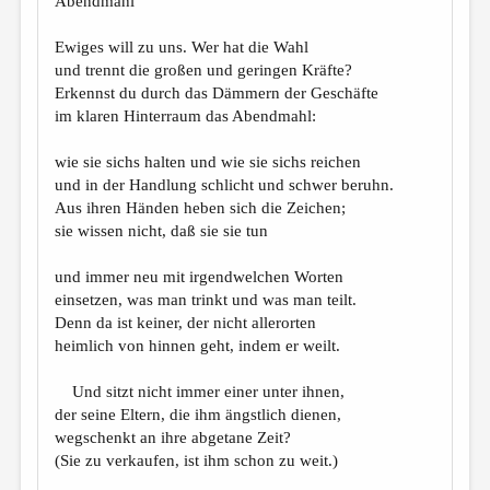
Abendmahl
МАЛАЯ ПРОЗА
ЭССЕИСТИКА
Ewiges will zu uns. Wer hat die Wahl
und trennt die großen und geringen Kräfte?
ЛИТЕРАТУРОВЕДЕНИЕ
Erkennst du durch das Dämmern der Geschäfte
im klaren Hinterraum das Abendmahl:
КУЛЬТУРОВЕДЕНИЕ
ПУБЛИЦИСТИКА
wie sie sichs halten und wie sie sichs reichen
und in der Handlung schlicht und schwer beruhn.
РЕЦЕНЗИРОВАНИЕ
Aus ihren Händen heben sich die Zeichen;
sie wissen nicht, daß sie sie tun
ЦИКЛЫ ПУБЛИКАЦИЙ
ТРЕДИАКОВСКИЙ
und immer neu mit irgendwelchen Worten
einsetzen, was man trinkt und was man teilt.
МЕДИА
Denn da ist keiner, der nicht allerorten
heimlich von hinnen geht, indem er weilt.
ВКОНТАКТЕ
Und sitzt nicht immer einer unter ihnen,
der seine Eltern, die ihm ängstlich dienen,
wegschenkt an ihre abgetane Zeit?
(Sie zu verkaufen, ist ihm schon zu weit.)