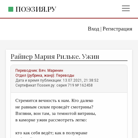
ПОЭЗИЯ.РУ
Вход
Регистрация
ГЛАВНОЕ МЕНЮ
|
ПОЭЗИЯ.РУ
ИЗДАТЕЛЬСТВО
Райнер Мария Рильке. Ужин
ЖАНРЫ
АВТОРЫ
Переводчик:
Вяч. Маринин
Отдел (рубрика, жанр):
Переводы
КОММЕНТАРИИ
Дата и время публикации: 13.07.2021, 21:38:52
Сертификат Поэзия.ру: серия 719 № 162458
ЛИТСАЛОН
Стремится вечность к нам. Кто далеко
НОВОСТИ
не равным силам проведёт смотрины?
ПРАВИЛА САЙТА
Взгляни, вон там, за темнотой витрины,
в каморке ужин рассмотреть легко:
ОТДЕЛЫ И РУБРИКИ
кто как себя ведёт; как в полумраке
ИЗБРАННОЕ