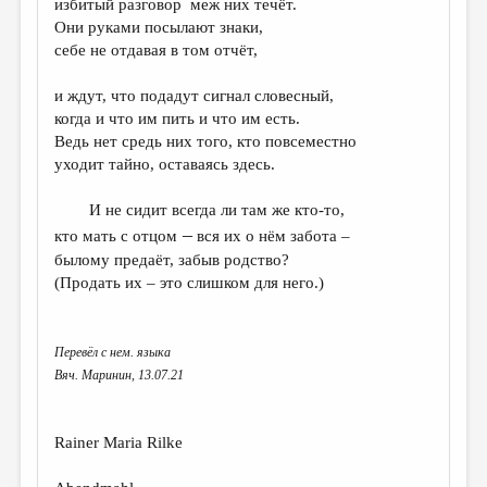
избитый разговор меж них течёт.
Они руками посылают знаки,
ДАЙДЖЕСТ
себе не отдавая в том отчёт,
ПРОИЗВЕДЕНИЯ
и ждут, что подадут сигнал словесный,
ПЕРЕВОДЫ
когда и что им пить и что им есть.
Ведь нет средь них того, кто повсеместно
КОНКУРСЫ
уходит тайно, оставаясь здесь.
ДЕТСКАЯ КОМНАТА
И не сидит всегда ли там же кто-то,
КНИЖНАЯ ПОЛКА
–
кто мать с отцом
вся их о нём забота –
ОБЗОР ЛИТЕРАТУРЫ
былому предаёт, забыв родство?
(Продать их – это слишком для него.)
СТРАНИЦЫ ПАМЯТИ
ОБЪЯВЛЕНИЯ
Перевёл с нем. языка
Вяч. Маринин, 13.07.21
КОЛОНКА РЕДАКТОРА
РЕДКОЛЛЕГИЯ
Rainer Maria Rilke
ОТ РЕДАКЦИИ