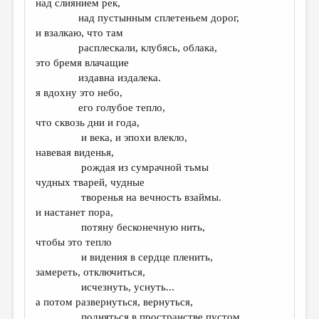
над слиянием рек,
над пустынным сплетеньем дорог,
ДАЙДЖЕСТ
и взалкаю, что там
ПРОИЗВЕДЕНИЯ
расплескали, клубясь, облака,
это бремя влачащие
ПЕРЕВОДЫ
издавна издалека.
я вдохну это небо,
КОНКУРСЫ
его голубое тепло,
ДЕТСКАЯ КОМНАТА
что сквозь дни и года,
и века, и эпохи влекло,
КНИЖНАЯ ПОЛКА
навевая виденья,
рождая из сумрачной тьмы
ОБЗОР ЛИТЕРАТУРЫ
чудных тварей, чудные
СТРАНИЦЫ ПАМЯТИ
творенья на вечность взаймы.
и настанет пора,
ОБЪЯВЛЕНИЯ
потяну бесконечную нить,
чтобы это тепло
КОЛОНКА РЕДАКТОРА
и видения в сердце пленить,
замереть, отключиться,
РЕДКОЛЛЕГИЯ
исчезнуть, уснуть...
ОТ РЕДАКЦИИ
а потом развернуться, вернуться,
подняться в пространстве пустом,