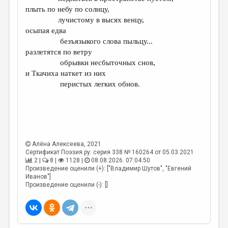
МАЛАЯ ПРОЗА
плыть по небу по солнцу,
лучистому в высях венцу,
ЭССЕИСТИКА
осыпая едва
ЛИТЕРАТУРОВЕДЕНИЕ
безъязыкого слова пыльцу...
разлетятся по ветру
КУЛЬТУРОВЕДЕНИЕ
обрывки несбыточных снов,
и Ткачиха наткет из них
ПУБЛИЦИСТИКА
перистых легких обнов.
РЕЦЕНЗИРОВАНИЕ
ЦИКЛЫ ПУБЛИКАЦИЙ
ТРЕДИАКОВСКИЙ
Алёна Алексеева
, 2021
МЕДИА
Сертификат Поэзия.ру: серия 338 № 160264 от 05.03.2021
2 |
8 |
1128 |
08.08.2026. 07:04:50
ВКОНТАКТЕ
Произведение оценили (+): ["Владимир Шутов", "Евгений
Иванов"]
Произведение оценили (-): []