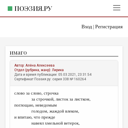
ПОЭЗИЯ.РУ
Вход
Регистрация
ГЛАВНОЕ МЕНЮ
|
ПОЭЗИЯ.РУ
ИЗДАТЕЛЬСТВО
имаго
ЖАНРЫ
АВТОРЫ
Автор:
Алёна Алексеева
Отдел (рубрика, жанр):
Лирика
КОММЕНТАРИИ
Дата и время публикации: 05.03.2021, 23:31:54
Сертификат Поэзия.ру: серия 338 № 160264
ЛИТСАЛОН
слово за слово, строчка
НОВОСТИ
за строчкой, листок за листком,
ПРАВИЛА САЙТА
поглощаю, неведомым
голодом, жаждой влеком,
и впитаю, что прежде
ОТДЕЛЫ И РУБРИКИ
навеял хмельной ветерок,
ИЗБРАННОЕ