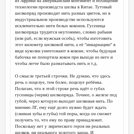
из Африки на американский континент и похищение
технологии производста шелка в Китае. Тутовый
шелкопряд производит нить разных цветов, но в
индустриальном производстве используются
исключительно нити белых коконов. Гусеница
шелкопряда трудится неутомимо, словно рабыня
(или раб, если мужская особь), чтобы изготовить
этот километр шелковой нити, а её "инкарнацию" в
виде куколки уничтожают в коконе, чтобы будущая
бабочка не попортила кокон при выходе из него и
чтобы легче было разматывать нить и т.д.
О смысле третьей строчки. Не думаю, что здесь
речь о поцелуе, тем более, поцелуе ребёнка.
Полагаю, что в этой строке речь идёт о губах
гусеницы (червя) шелкопряда. Точнее, о желез
е
под
губой, через которую выходит шелковая нить. По
мнению ЛГ, ему ещё долго нужно будет ждать
(сжимая зубы и губы) той поры, когда он сможет
получить то, что ему по праву принадлежит.
Поскольку нет у лирического героя ни реальных
шелков, ни реального золотого ларца. И