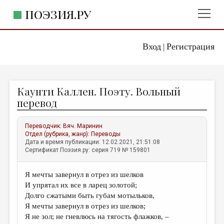
ПОЭЗИЯ.РУ
Вход
Регистрация
ГЛАВНОЕ МЕНЮ
|
ПОЭЗИЯ.РУ
ИЗДАТЕЛЬСТВО
Каунти Каллен. Поэту. Вольный
ЖАНРЫ
перевод
АВТОРЫ
Переводчик:
Вяч. Маринин
КОММЕНТАРИИ
Отдел (рубрика, жанр):
Переводы
Дата и время публикации: 12.02.2021, 21:51:08
ЛИТСАЛОН
Сертификат Поэзия.ру: серия 719 № 159801
НОВОСТИ
Я мечты завернул в отрез из шелков
ПРАВИЛА САЙТА
И упрятал их все в ларец золотой;
Долго сжатыми быть губам мотыльков,
ОТДЕЛЫ И РУБРИКИ
Я мечты завернул в отрез из шелков;
Я не зол; не гневлюсь на тягость флажков, – ­
ИЗБРАННОЕ