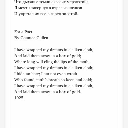
Что дыханье земли сквозит мерзлотой;
Я мечты завернул в отрез из шелков
ДАЙДЖЕСТ
И упрятал их все в ларец золотой.
ПРОИЗВЕДЕНИЯ
ПЕРЕВОДЫ
For a Poet
By Countee Cullen
КОНКУРСЫ
ДЕТСКАЯ КОМНАТА
I have wrapped my dreams in a silken cloth,
And laid them away in a box of gold;
КНИЖНАЯ ПОЛКА
Where long will cling the lips of the moth,
I have wrapped my dreams in a silken cloth;
ОБЗОР ЛИТЕРАТУРЫ
I hide no hate; I am not even wroth
СТРАНИЦЫ ПАМЯТИ
Who found earth’s breath so keen and cold;
I have wrapped my dreams in a silken cloth,
ОБЪЯВЛЕНИЯ
And laid them away in a box of gold.
1925
КОЛОНКА РЕДАКТОРА
РЕДКОЛЛЕГИЯ
ОТ РЕДАКЦИИ