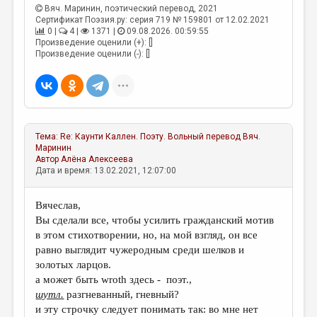
МАЛАЯ ПРОЗА
Вяч. Маринин
, поэтический перевод, 2021
Сертификат Поэзия.ру: серия 719 № 159801 от 12.02.2021
ЭССЕИСТИКА
0 |
4 |
1371 |
09.08.2026. 00:59:55
Произведение оценили (+): []
ЛИТЕРАТУРОВЕДЕНИЕ
Произведение оценили (-): []
КУЛЬТУРОВЕДЕНИЕ
ПУБЛИЦИСТИКА
РЕЦЕНЗИРОВАНИЕ
Тема:
Re: Каунти Каллен. Поэту. Вольный перевод
Вяч.
Маринин
ЦИКЛЫ ПУБЛИКАЦИЙ
Автор
Алёна Алексеева
Дата и время: 13.02.2021, 12:07:00
ТРЕДИАКОВСКИЙ
МЕДИА
Вячеслав,
Вы сделали все, чтобы усилить гражданский мотив
ВКОНТАКТЕ
в этом стихотворении, но, на мой взгляд, он все
равно выглядит чужеродным среди шелков и
золотых ларцов.
а может быть wroth здесь - поэт.,
шутл.
разгневанный, гневный?
и эту строчку следует понимать так: во мне нет