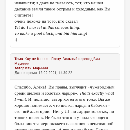
ненависти; я даже не гневаюсь, тот, кто нашел
дыхание земли таким острым и холодным. как Вы
считаете?
очень похоже на того, кто сказал:
Yet do I marvel at this curious thing:
To make a poet black, and bid him sing!
:)
Тема:
Каунти Каллен. Поэту. Вольный перевод
Вяч.
Маринин
Автор
Вяч. Маринин
Дата и время: 13.02.2021, 14:30:22
Спасибо, Алёна! Вы правы, выглядит «чужеродным
среди шелков и золотых ларцов».
That
'
s
exactly
what
I
want
. И, полагаю, автор хотел этого тоже. Вы же
хорошо понимаете, что шелка, ларцы и бабочки –
это всё аллегории. Нет у ЛГ ни ларцов золотых, ни
тонких шелков. Не было этого и у подавляющего
большинства чернокожего населения в неназванной
стране на тот период. А вот мечты были. Самые