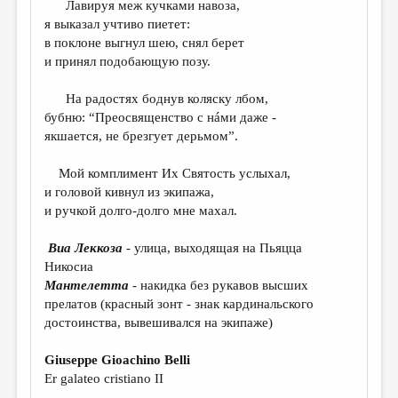
Лавируя меж кучками навоза,
я выказал учтиво пиетет:
ДАЙДЖЕСТ
в поклоне выгнул шею, снял берет
ПРОИЗВЕДЕНИЯ
и принял подобающую позу.
ПЕРЕВОДЫ
На радостях боднув коляску лбом,
бубню: “Преосвященство c нáми даже -
КОНКУРСЫ
якшается, не брезгует дерьмом”.
ДЕТСКАЯ КОМНАТА
Мой комплимент Их Святость услыхал,
КНИЖНАЯ ПОЛКА
и головой кивнул из экипажа,
и ручкой долго-долго мне махал.
ОБЗОР ЛИТЕРАТУРЫ
СТРАНИЦЫ ПАМЯТИ
Виа Леккоза
- улица, выходящая на Пьяцца
Никосиа
ОБЪЯВЛЕНИЯ
Мантелетта
- накидка без рукавов высших
прелатов (красный зонт - знак кардинальского
КОЛОНКА РЕДАКТОРА
достоинства, вывешивался на экипаже)
РЕДКОЛЛЕГИЯ
Giuseppe Gioachino Belli
ОТ РЕДАКЦИИ
Er galateo cristiano II