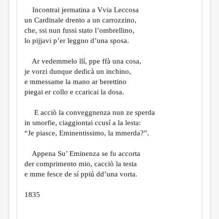
МАЛАЯ ПРОЗА
Incontrai jermatina a Vvia Leccosa
ЭССЕИСТИКА
un Cardinale drento a un carrozzino,
che, ssi nun fussi stato l’ombrellino,
ЛИТЕРАТУРОВЕДЕНИЕ
lo pijjavi p’er leggno d’una sposa.
КУЛЬТУРОВЕДЕНИЕ
Ar vedemmelo llí, ppe ffà una cosa,
ПУБЛИЦИСТИКА
je vorzi dunque dedicà un inchino,
e mmessame la mano ar berettino
РЕЦЕНЗИРОВАНИЕ
piegai er collo e ccaricai la dosa.
ЦИКЛЫ ПУБЛИКАЦИЙ
E acciò la conveggnenza nun ze sperda
ТРЕДИАКОВСКИЙ
in smorfie, ciaggiontai ccusí a la lesta:
“Je piasce, Eminentissimo, la mmerda?”.
МЕДИА
Appena Su’ Eminenza se fu accorta
ВКОНТАКТЕ
der comprimento mio, cacciò la testa
e mme fesce de sí ppiú dd’una vorta.
1835