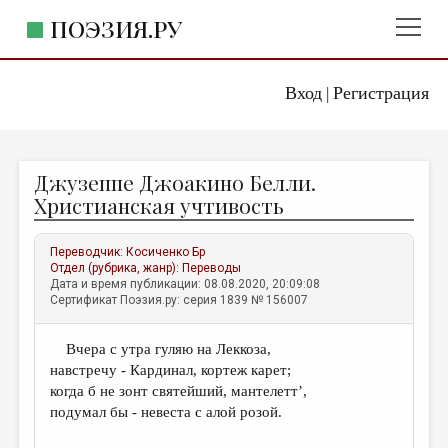
ПОЭЗИЯ.РУ
Вход
Регистрация
ГЛАВНОЕ МЕНЮ
|
ПОЭЗИЯ.РУ
ИЗДАТЕЛЬСТВО
Джузеппе Джоакино Белли.
ЖАНРЫ
Христианская учтивость
АВТОРЫ
Переводчик:
Косиченко Бр
КОММЕНТАРИИ
Отдел (рубрика, жанр):
Переводы
Дата и время публикации: 08.08.2020, 20:09:08
ЛИТСАЛОН
Сертификат Поэзия.ру: серия 1839 № 156007
НОВОСТИ
Вчера с утра гуляю на Леккоза,
ПРАВИЛА САЙТА
навстречу - Кардинал, кортеж карет;
когда б не зонт святейший, мантелетт’,
ОТДЕЛЫ И РУБРИКИ
подумал бы - невеста с алой розой.
ИЗБРАННОЕ