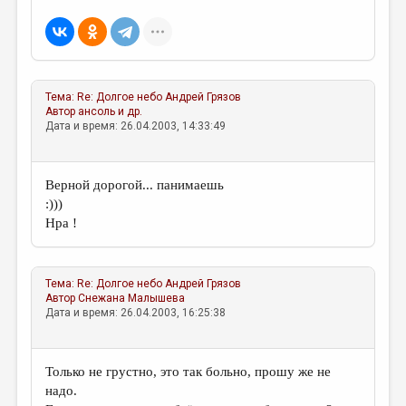
МАЛАЯ ПРОЗА
ЭССЕИСТИКА
ЛИТЕРАТУРОВЕДЕНИЕ
Тема:
Re: Долгое небо
Андрей Грязов
КУЛЬТУРОВЕДЕНИЕ
Автор
ансоль и др.
Дата и время: 26.04.2003, 14:33:49
ПУБЛИЦИСТИКА
РЕЦЕНЗИРОВАНИЕ
Верной дорогой... панимаешь
ЦИКЛЫ ПУБЛИКАЦИЙ
:)))
Нра !
ТРЕДИАКОВСКИЙ
МЕДИА
Тема:
Re: Долгое небо
Андрей Грязов
ВКОНТАКТЕ
Автор
Снежана Малышева
Дата и время: 26.04.2003, 16:25:38
Только не грустно, это так больно, прошу же не
надо.