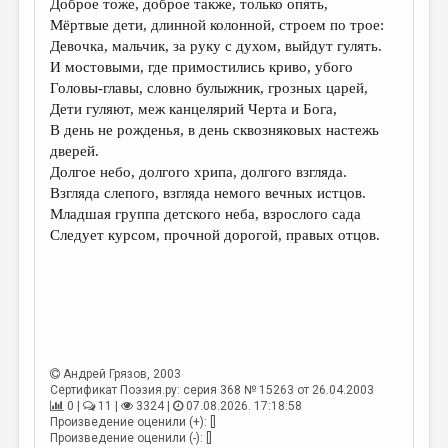
Доброе тоже, доброе также, только опять,
Мёртвые дети, длинной колонной, строем по трое:
ДАЙДЖЕСТ
Девочка, мальчик, за руку с духом, выйдут гулять.
ПРОИЗВЕДЕНИЯ
И мостовыми, где примостились криво, убого
Головы-главы, словно булыжник, грозных царей,
ПЕРЕВОДЫ
Дети гуляют, меж канцелярий Черта и Бога,
В день не рожденья, в день сквозняковых настежь
КОНКУРСЫ
дверей.
ДЕТСКАЯ КОМНАТА
Долгое небо, долгого хрипа, долгого взгляда.
Взгляда слепого, взгляда немого вечных истцов.
КНИЖНАЯ ПОЛКА
Младшая группа детского неба, взрослого сада
Следует курсом, прочной дорогой, правых отцов.
ОБЗОР ЛИТЕРАТУРЫ
СТРАНИЦЫ ПАМЯТИ
ОБЪЯВЛЕНИЯ
КОЛОНКА РЕДАКТОРА
Андрей Грязов
, 2003
РЕДКОЛЛЕГИЯ
Сертификат Поэзия.ру: серия 368 № 15263 от 26.04.2003
0 |
11 |
3324 |
07.08.2026. 17:18:58
ОТ РЕДАКЦИИ
Произведение оценили (+): []
Произведение оценили (-): []