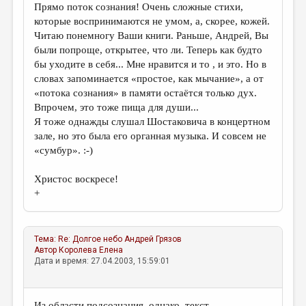
Прямо поток сознания! Очень сложные стихи,
которые воспринимаются не умом, а, скорее, кожей.
Читаю понемногу Ваши книги. Раньше, Андрей, Вы
были попроще, открытее, что ли. Теперь как будто
бы уходите в себя... Мне нравится и то , и это. Но в
словах запоминается «простое, как мычание», а от
«потока сознания» в памяти остаётся только дух.
Впрочем, это тоже пища для души...
Я тоже однажды слушал Шостаковича в концертном
зале, но это была его органная музыка. И совсем не
«сумбур». :-)
Христос воскресе!
+
Тема:
Re: Долгое небо
Андрей Грязов
Автор
Королева Елена
Дата и время: 27.04.2003, 15:59:01
Из области подсознания, однако, текст.