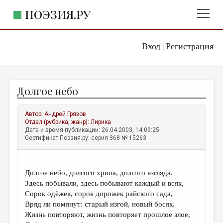
ПОЭЗИЯ.РУ
Вход
Регистрация
ГЛАВНОЕ МЕНЮ
|
ПОЭЗИЯ.РУ
ИЗДАТЕЛЬСТВО
Долгое небо
ЖАНРЫ
АВТОРЫ
Автор:
Андрей Грязов
Отдел (рубрика, жанр):
Лирика
КОММЕНТАРИИ
Дата и время публикации: 26.04.2003, 14:09:25
Сертификат Поэзия.ру: серия 368 № 15263
ЛИТСАЛОН
НОВОСТИ
Долгое небо, долгого хрипа, долгого взгляда.
ПРАВИЛА САЙТА
Здесь побывали, здесь побывают каждый и всяк,
Сорок одёжек, сорок дорожек райского сада,
Вряд ли помянут: старый изгой, новый босяк.
ОТДЕЛЫ И РУБРИКИ
Жизнь повторяют, жизнь повторяет прошлое злое,
ИЗБРАННОЕ