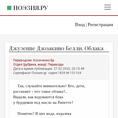
ПОЭЗИЯ.РУ
Вход
Регистрация
ГЛАВНОЕ МЕНЮ
|
ПОЭЗИЯ.РУ
ИЗДАТЕЛЬСТВО
Джузеппе Джоакино Белли. Облака
ЖАНРЫ
АВТОРЫ
Переводчик:
Косиченко Бр
Отдел (рубрика, жанр):
Переводы
КОММЕНТАРИИ
Дата и время публикации: 27.02.2020, 20:15:49
Сертификат Поэзия.ру: серия 1839 № 151104
ЛИТСАЛОН
Так, слушайте внимательно! Кто, дети,
НОВОСТИ
расскажет - что такое облака?..
ПРАВИЛА САЙТА
Видали, как вздуваются бока
у бурдюков под масло на Рипетте?
ОТДЕЛЫ И РУБРИКИ
Понятно? В них вода, издалека
ИЗБРАННОЕ