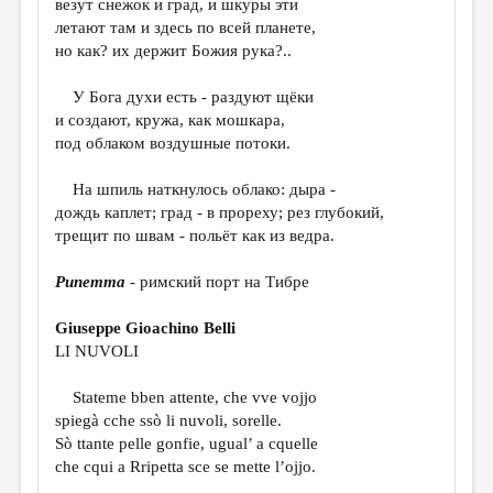
везут снежок и град, и шкуры эти
летают там и здесь по всей планете,
ДАЙДЖЕСТ
но как? их держит Божия рука?..
ПРОИЗВЕДЕНИЯ
У Бога духи есть - раздуют щёки
ПЕРЕВОДЫ
и создают, кружа, как мошкара,
под облаком воздушные потоки.
КОНКУРСЫ
ДЕТСКАЯ КОМНАТА
На шпиль наткнулось облако: дыра -
дождь каплет; град - в прореху; рез глубокий,
КНИЖНАЯ ПОЛКА
трещит по швам - польёт как из ведра.
ОБЗОР ЛИТЕРАТУРЫ
Рипетта
- римский порт на Тибре
СТРАНИЦЫ ПАМЯТИ
Giuseppe Gioachino Belli
ОБЪЯВЛЕНИЯ
LI NUVOLI
КОЛОНКА РЕДАКТОРА
Stateme bben attente, che vve vojjo
spiegà cche ssò li nuvoli, sorelle.
РЕДКОЛЛЕГИЯ
Sò ttante pelle gonfie, ugual’ a cquelle
ОТ РЕДАКЦИИ
che cqui a Rripetta sce se mette l’ojjo.