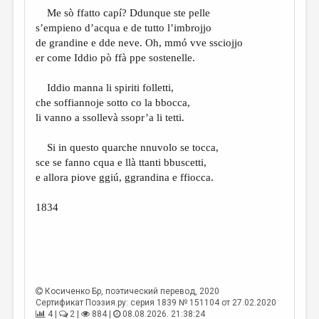
МАЛАЯ ПРОЗА
Me sò ffatto capí? Ddunque ste pelle
s’empieno d’acqua e de tutto l’imbrojjo
ЭССЕИСТИКА
de grandine e dde neve. Oh, mmó vve ssciojjo
ЛИТЕРАТУРОВЕДЕНИЕ
er come Iddio pò ffà ppe sostenelle.
КУЛЬТУРОВЕДЕНИЕ
Iddio manna li spiriti folletti,
che soffiannoje sotto co la bbocca,
ПУБЛИЦИСТИКА
li vanno a ssollevà ssopr’a li tetti.
РЕЦЕНЗИРОВАНИЕ
Si in questo quarche nnuvolo se tocca,
ЦИКЛЫ ПУБЛИКАЦИЙ
sce se fanno cqua e llà ttanti bbuscetti,
e allora piove ggiú, ggrandina e ffiocca.
ТРЕДИАКОВСКИЙ
МЕДИА
1834
ВКОНТАКТЕ
Косиченко Бр
, поэтический перевод, 2020
Сертификат Поэзия.ру: серия 1839 № 151104 от 27.02.2020
4 |
2 |
884 |
08.08.2026. 21:38:24