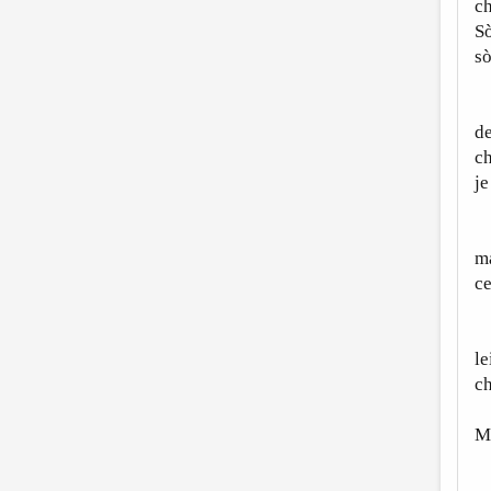
ch
Sò
sò
Ch
de
ch
je
Sb
ma
ce
Og
le
ch
M
La