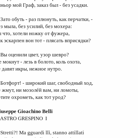
иньор мой Граф, заказ был - без усадки.
ато обуть - раз плюнуть, как перчатки, -
ез мыла, без усилий, без мохера:
ы что, хотели ножку от фужера,
ак эскарпен вон тот - плясать вприсядки?
ы оценили цвет, узор шевро?
 мокнут - лезь в болото, коль охота,
е давят икры, нежное нутро.
отфорт! - широкий шаг, свободный ход,
е жмут, ни мозолéй вам, ни ломоты,
отите охрометь, как тот урод?
iuseppe Gioachino Belli
ASTRO GRESPINO I
retti?! Ma gguardi llì, stanno attillati