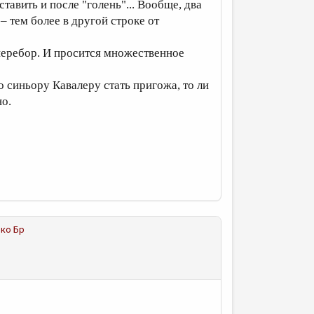
тавить и после "голень"... Вообще, два
 тем более в другой строке от
, перебор. И просится множественное
о синьору Кавалеру стать пригожа, то ли
но.
ко Бр