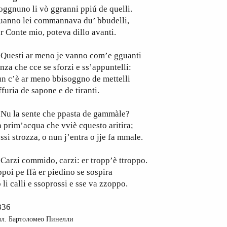
oggnuno li vò ggranni ppiú de quelli.
uanno lei commannava du’ bbudelli,
r Conte mio, poteva dillo avanti.
uesti ar meno je vanno com’e gguanti
nza che cce se sforzi e ss’appuntelli:
n c’è ar meno bbisoggno de mettelli
ffuria de sapone e de tiranti.
u la sente che ppasta de gammàle?
 prim’acqua che vviè cquesto aritira;
 ssi strozza, o nun j’entra o jje fa mmale.
rzi commido, carzi: er tropp’è ttroppo.
poi pe ffà er piedino se sospira
 li calli e ssoprossi e sse va zzoppo.
836
л. Бартоломео Пинелли