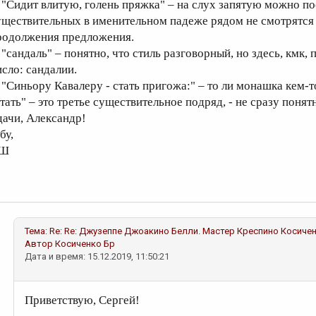
. "Сидит влитую, голень пряжка" – на слух запятую можно пос
уществительных в именительном падеже рядом не смотрятся –
родолжения предложения.
. "сандаль" – понятно, что стиль разговорный, но здесь, кмк
исло: сандалии.
. "Синьору Кавалеру - стать пригожа:" – то ли монашка кем-т
тать" – это третье существительное подряд, - не сразу понят
дачи, Александр!
бу,
Ш
Тема:
Re: Re: Джузеппе Джоакино Белли. Мастер Креспино
Косичен
Автор
Косиченко Бр
Дата и время: 15.12.2019, 11:50:21
Приветствую, Сергей!