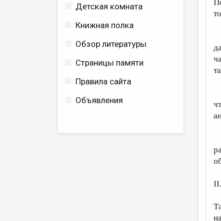
П
Детская комната
т
Книжная полка
С
Обзор литературы
д
ч
Страницы памяти
т
Правила сайта
По
Объявления
ч
а
С
ра
о
II
Ч
Т
н