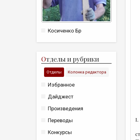
Косиченко Бр
О
тделы и рубрики
Отделы
Колонка редактора
Избранное
Дайджест
Произведения
I.
Переводы
Ч
Конкурсы
с