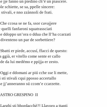
e jje fanno un piedino ch’è un piascere.
le schiette, se sa, ppelle sincere:
 stivali, e nno zzànnoli de frati.
e ccosa se ne fa, ssor cavajjere
 quelli fanfaroni squatrassciati
e ddoppo un’ora o ddua che ll’ha ccarzati
 diventeno un par de sorbettiere?
atti er piede, accusí, ffacci de questo:
 ggià, er vitello come sente er callo
de da lui medémo e ppijja er zesto.
gi e ddomani ar piú cche sse li mette,
i sti stivali cqui pposso accertallo
e jj’anneranno sú ccom’e ccarzette.
ASTRO GRESPINO II
rghi sti bbordacchè?! Llavoro a ttanti