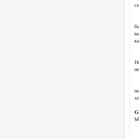
с
З
б
в
к
В
Не
н
Б
н
х
G
M
St