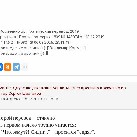
Косиченко Бр
, поэтический перевод, 2019
ртификат Поэзия.ру: серия 1839 № 148074 от 13.12.2019
1 |
2 |
980 |
06.08.2026. 23:41:43
оизведение оценили (+): ["Владимир Корман"]
оизведение оценили (-): []
ма:
Re: Джузеппе Джоакино Белли. Мастер Креспино
Косиченко Бр
втор
Сергей Шестаков
та и время: 15.12.2019, 11:38:15
торой перевод – отлично!
 в первом начало трудно читается:
 "Что, жмут?! Сидит..." – просится "сидят".