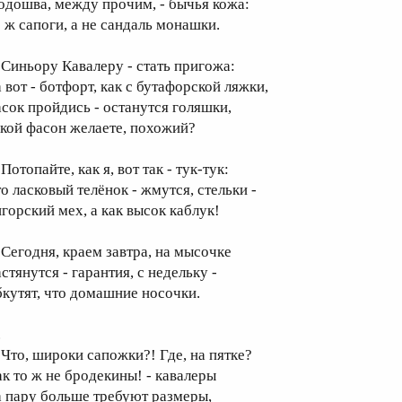
одошва, между прочим, - бычья кожа:
о ж сапоги, а не сандаль монашки.
иньору Кавалеру - стать пригожа:
а вот - ботфорт, как с бутафорской ляжки,
асок пройдись - останутся голяшки,
акой фасон желаете, похожий?
топайте, как я, вот так - тук-тук:
то ласковый телёнок - жмутся, стельки -
нгорский мех, а как высок каблук!
егодня, краем завтра, на мысочке
стянутся - гарантия, с недельку -
бкутят, что домашние носочки.
.
то, широки сапожки?! Где, на пятке?
ак то ж не бродекины! - кавалеры
а пару больше требуют размеры,