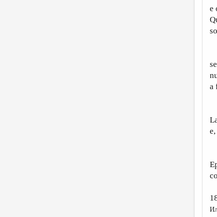
e 
Q
so
Q
se
nu
a 
N
La
e,
Ca
Ep
co
1
Ил