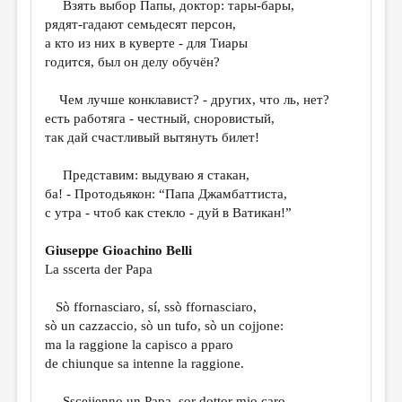
Взять выбор Папы, доктор: тары-бары,
рядят-гадают семьдесят персон,
ДАЙДЖЕСТ
а кто из них в куверте - для Тиары
ПРОИЗВЕДЕНИЯ
годится, был он делу обучён?
ПЕРЕВОДЫ
Чем лучше конклавист? - других, что ль, нет?
есть работяга - честный, сноровистый,
КОНКУРСЫ
так дай счастливый вытянуть билет!
ДЕТСКАЯ КОМНАТА
Представим: выдуваю я стакан,
КНИЖНАЯ ПОЛКА
ба! - Протодьякон: “Папа Джамбаттиста,
c утра - чтоб как стекло - дуй в Ватикан!”
ОБЗОР ЛИТЕРАТУРЫ
СТРАНИЦЫ ПАМЯТИ
Giuseppe Gioachino Belli
La sscerta der Papa
ОБЪЯВЛЕНИЯ
Sò ffornasciaro, sí, ssò ffornasciaro,
КОЛОНКА РЕДАКТОРА
sò un cazzaccio, sò un tufo, sò un cojjone:
РЕДКОЛЛЕГИЯ
ma la raggione la capisco a pparo
de chiunque sa intenne la raggione.
ОТ РЕДАКЦИИ
Sscejjenno un Papa, sor dottor mio caro,