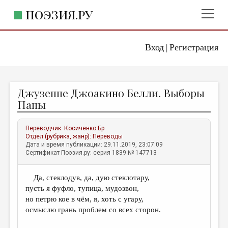
ПОЭЗИЯ.РУ
Вход
Регистрация
ГЛАВНОЕ МЕНЮ
|
ПОЭЗИЯ.РУ
ИЗДАТЕЛЬСТВО
Джузеппе Джоакино Белли. Выборы
ЖАНРЫ
Папы
АВТОРЫ
Переводчик:
Косиченко Бр
КОММЕНТАРИИ
Отдел (рубрика, жанр):
Переводы
Дата и время публикации: 29.11.2019, 23:07:09
ЛИТСАЛОН
Сертификат Поэзия.ру: серия 1839 № 147713
НОВОСТИ
Да, стеклодув, да, дую стеклотару,
ПРАВИЛА САЙТА
пусть я фуфло, тупица, мудозвон,
но петрю кое в чём, я, хоть с угару,
ОТДЕЛЫ И РУБРИКИ
осмыслю грань проблем со всех сторон.
ИЗБРАННОЕ