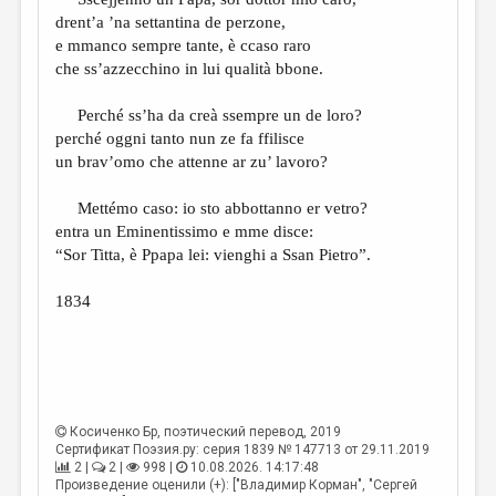
МАЛАЯ ПРОЗА
drent’a ’na settantina de perzone,
ЭССЕИСТИКА
e mmanco sempre tante, è ccaso raro
che ss’azzecchino in lui qualità bbone.
ЛИТЕРАТУРОВЕДЕНИЕ
Perché ss’ha da creà ssempre un de loro?
КУЛЬТУРОВЕДЕНИЕ
perché oggni tanto nun ze fa ffilisce
ПУБЛИЦИСТИКА
un brav’omo che attenne ar zu’ lavoro?
РЕЦЕНЗИРОВАНИЕ
Mettémo caso: io sto abbottanno er vetro?
entra un Eminentissimo e mme disce:
ЦИКЛЫ ПУБЛИКАЦИЙ
“Sor Titta, è Ppapa lei: vienghi a Ssan Pietro”.
ТРЕДИАКОВСКИЙ
1834
МЕДИА
ВКОНТАКТЕ
Косиченко Бр
, поэтический перевод, 2019
Сертификат Поэзия.ру: серия 1839 № 147713 от 29.11.2019
2 |
2 |
998 |
10.08.2026. 14:17:48
Произведение оценили (+): ["Владимир Корман", "Сергей