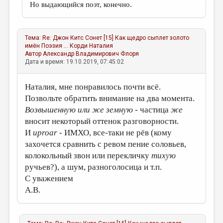
Но выдающийся поэт, конечно.
Тема:
Re: Джон Китс Сонет [15] Как щедро сыплет золото
имён Поэзия ...
Корди Наталия
Автор
Александр Владимирович Флоря
Дата и время: 19.10.2019, 07:45:02
Наталия, мне понравилось почти всё.
Позвольте обратить внимание на два момента.
Возвышенную или же земную
- частица
же
вносит некоторый оттенок разговорности.
И
uproar
- ИМХО, все-таки не рёв (кому
захочется сравнить с ревом пение соловьев,
колокольный звон или перекличку
тихую
ручьев?), а шум, разноголосица и т.п.
С уважением
А.В.