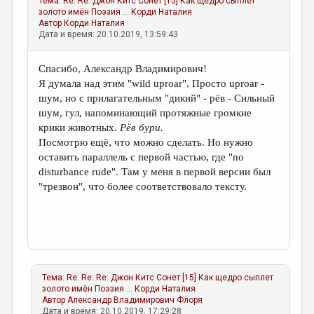
Тема:
Re: Re: Джон Китс Сонет [15] Как щедро сыплет
золото имён Поэзия ...
Корди Наталия
Автор
Корди Наталия
Дата и время: 20.10.2019, 13:59:43
Спасибо, Александр Владимирович!
Я думала над этим "wild uproar". Просто uproar -
шум, но с прилагательным "дикий" - рёв - Сильный
шум, гул, напоминающий протяжные громкие
крики животных.
Рёв бури.
Посмотрю ещё, что можно сделать. Но нужно
оставить параллель с первой частью, где "no
disturbance rude". Там у меня в первой версии был
"трезвон", что более соответствовало тексту.
Тема:
Re: Re: Re: Джон Китс Сонет [15] Как щедро сыплет
золото имён Поэзия ...
Корди Наталия
Автор
Александр Владимирович Флоря
Дата и время: 20.10.2019, 17:29:28