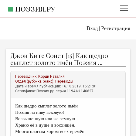
ПОЭЗИЯ.РУ
Вход
Регистрация
ГЛАВНОЕ МЕНЮ
|
ПОЭЗИЯ.РУ
ИЗДАТЕЛЬСТВО
Джон Китс Сонет [15] Как щедро
ЖАНРЫ
сыплет золото имён Поэзия ...
АВТОРЫ
Переводчик:
Корди Наталия
КОММЕНТАРИИ
Отдел (рубрика, жанр):
Переводы
Дата и время публикации: 16.10.2019, 15:21:01
ЛИТСАЛОН
Сертификат Поэзия.ру: серия 1194 № 146627
НОВОСТИ
Как щедро сыплет золото имён
ПРАВИЛА САЙТА
Поэзия на ниву вековую!
Возвышенную или же земную –
ОТДЕЛЫ И РУБРИКИ
Храню её в душе и восхищён.
Многоголосым хором всех времён
ИЗБРАННОЕ