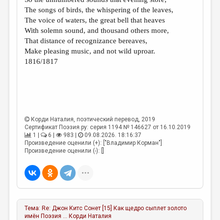
МАЛАЯ ПРОЗА
The songs of birds, the whispering of the leaves,
ЭССЕИСТИКА
The voice of waters, the great bell that heaves
With solemn sound, and thousand others more,
ЛИТЕРАТУРОВЕДЕНИЕ
That distance of recognizance bereaves,
Make pleasing music, and not wild uproar.
КУЛЬТУРОВЕДЕНИЕ
1816/1817
ПУБЛИЦИСТИКА
РЕЦЕНЗИРОВАНИЕ
ЦИКЛЫ ПУБЛИКАЦИЙ
Корди Наталия
, поэтический перевод, 2019
ТРЕДИАКОВСКИЙ
Сертификат Поэзия.ру: серия 1194 № 146627 от 16.10.2019
1 |
6 |
983 |
09.08.2026. 18:16:37
МЕДИА
Произведение оценили (+): ["Владимир Корман"]
Произведение оценили (-): []
ВКОНТАКТЕ
Тема:
Re: Джон Китс Сонет [15] Как щедро сыплет золото
имён Поэзия ...
Корди Наталия