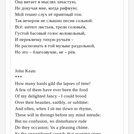
Она витает в мыслях зачастую,
Не докучая мне, когда рифмую;
ДАЙДЖЕСТ
Мой тешит слух её приятный тон.
ПРОИЗВЕДЕНИЯ
Так вечером не слышно песни сольной:
Всё: шёпот листьев, трели соловьёв,
ПЕРЕВОДЫ
Густой басовый голос колокольный,
И перекличку тихую ручьёв –
КОНКУРСЫ
Не распознать в той музыке раздольной,
ДЕТСКАЯ КОМНАТА
Но это – благозвучие, не – рёв.
КНИЖНАЯ ПОЛКА
John Keats
ОБЗОР ЛИТЕРАТУРЫ
***
СТРАНИЦЫ ПАМЯТИ
How many bards gild the lapses of time!
A few of them have ever been the food
ОБЪЯВЛЕНИЯ
Of my delighted fancy - I could brood
Over their beauties, earthly, or sublime:
КОЛОНКА РЕДАКТОРА
And often, when I sit me down to rhyme,
РЕДКОЛЛЕГИЯ
These will in throngs before my mind intrude:
But no confusion, no disturbance rude
ОТ РЕДАКЦИИ
Do they occasion; 'tis a pleasing chime.
So the unnumbered sounds that evening store;