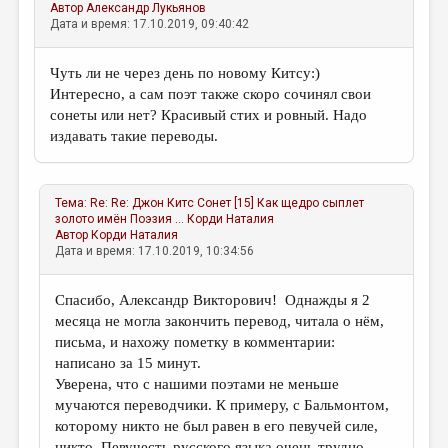
Автор
Александр Лукьянов
Дата и время: 17.10.2019, 09:40:42
Чуть ли не через день по новому Китсу:)
Интересно, а сам поэт также скоро сочинял свои
сонеты или нет? Красивый стих и ровный. Надо
издавать такие переводы.
Тема:
Re: Re: Джон Китс Сонет [15] Как щедро сыплет
золото имён Поэзия ...
Корди Наталия
Автор
Корди Наталия
Дата и время: 17.10.2019, 10:34:56
Спасибо, Александр Викторович! Однажды я 2
месяца не могла закончить перевод, читала о нём,
письма, и нахожу пометку в комментарии:
написано за 15 минут.
Уверена, что с нашими поэтами не меньше
мучаются переводчики. К примеру, с Бальмонтом,
которому никто не был равен в его певучей силе,
никто. Певучесть русского языка очень трудно