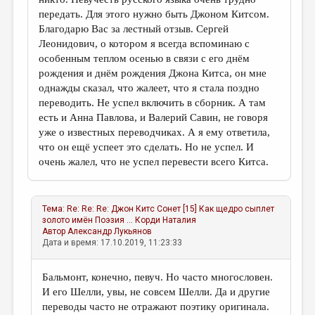
передать. Для этого нужно быть Джоном Китсом.
Благодарю Вас за лестный отзыв. Сергей
Леонидович, о котором я всегда вспоминаю с
особенным теплом осенью в связи с его днём
рождения и днём рождения Джона Китса, он мне
однажды сказал, что жалеет, что я стала поздно
переводить. Не успел включить в сборник. А там
есть и Анна Павлова, и Валерий Савин, не говоря
уже о известных переводчиках. А я ему ответила,
что он ещё успеет это сделать. Но не успел. И
очень жалел, что не успел перевести всего Китса.
Тема:
Re: Re: Re: Джон Китс Сонет [15] Как щедро сыплет
золото имён Поэзия ...
Корди Наталия
Автор
Александр Лукьянов
Дата и время: 17.10.2019, 11:23:33
Бальмонт, конечно, певуч. Но часто многословен.
И его Шелли, увы, не совсем Шелли. Да и другие
переводы часто не отражают поэтику оригинала.