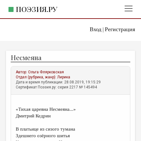
ПОЭЗИЯ.РУ
Вход
Регистрация
ГЛАВНОЕ МЕНЮ
|
ПОЭЗИЯ.РУ
ИЗДАТЕЛЬСТВО
Несмеяна
ЖАНРЫ
АВТОРЫ
Автор:
Ольга Флярковская
Отдел (рубрика, жанр):
Лирика
КОММЕНТАРИИ
Дата и время публикации: 28.08.2019, 19:15:29
Сертификат Поэзия.ру: серия 2217 № 145494
ЛИТСАЛОН
НОВОСТИ
«Тихая царевна Несмеяна...»
ПРАВИЛА САЙТА
Дмитрий Кедрин
В платьице из сизого тумана
ОТДЕЛЫ И РУБРИКИ
Здешнего озёрного шитья
ИЗБРАННОЕ