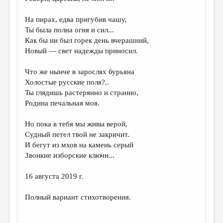
МАЛАЯ ПРОЗА
На пирах, едва пригубив чашу,
ЭССЕИСТИКА
Ты была полна огня и сил...
ЛИТЕРАТУРОВЕДЕНИЕ
Как бы ни был горек день вчерашний,
Новый — свет надежды приносил.
КУЛЬТУРОВЕДЕНИЕ
Что же нынче в зарослях бурьяна
ПУБЛИЦИСТИКА
Холостые русские поля?..
РЕЦЕНЗИРОВАНИЕ
Ты глядишь растерянно и странно,
Родина печальная моя.
ЦИКЛЫ ПУБЛИКАЦИЙ
Но пока в тебя мы живы верой,
ТРЕДИАКОВСКИЙ
Судный петел твой не закричит.
МЕДИА
И бегут из мхов на камень серый
Звонкие изборские ключи...
ВКОНТАКТЕ
16 августа 2019 г.
Полный вариант стихотворения.