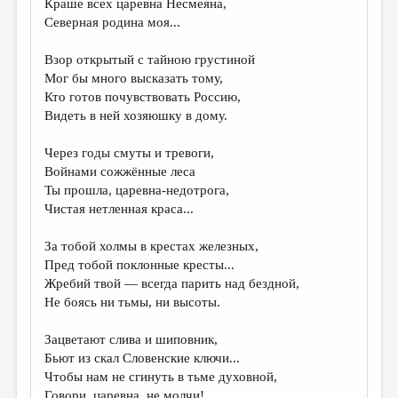
Краше всех царевна Несмеяна,
Северная родина моя...
ДАЙДЖЕСТ
ПРОИЗВЕДЕНИЯ
Взор открытый с тайною грустиной
Мог бы много высказать тому,
ПЕРЕВОДЫ
Кто готов почувствовать Россию,
Видеть в ней хозяюшку в дому.
КОНКУРСЫ
ДЕТСКАЯ КОМНАТА
Через годы смуты и тревоги,
Войнами сожжённые леса
КНИЖНАЯ ПОЛКА
Ты прошла, царевна-недотрога,
Чистая нетленная краса...
ОБЗОР ЛИТЕРАТУРЫ
СТРАНИЦЫ ПАМЯТИ
За тобой холмы в крестах железных,
Пред тобой поклонные кресты...
ОБЪЯВЛЕНИЯ
Жребий твой — всегда парить над бездной,
Не боясь ни тьмы, ни высоты.
КОЛОНКА РЕДАКТОРА
Зацветают слива и шиповник,
РЕДКОЛЛЕГИЯ
Бьют из скал Словенские ключи...
ОТ РЕДАКЦИИ
Чтобы нам не сгинуть в тьме духовной,
Говори, царевна, не молчи!