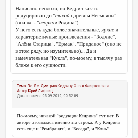
Написано неплохо, но Кедрин как-то
редуцирован до "
тихой
царевны Несмеяны"
(она же - "
неяркая
Родина").
У него есть куда более значительные,
яркие
и
характеристичные произведения - "Зодчие",
"Алёна Старица", "Ермак", "Приданое" (оно не
в этом ряду, но изумительно)... Да и
замечательная "Кукла", по-моему, в тысячу раз
ближе к его сущности.
Тема:
Re: Re: Дмитрию Кедрину
Ольга Флярковская
Автор
Юрий Лифшиц
Дата и время: 03.09.2019, 00:52:09
По-моему, никакой "редукции Кедрина" тут нет. В
авторе отозвалась именно эта строка. А у Кедрина
есть еще и "Рембрандт", и "Беседа", и "Конь"...