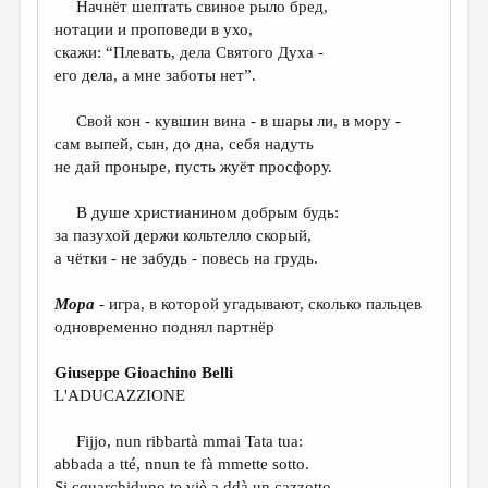
Начнёт шептать свиное рыло бред,
нотации и проповеди в ухо,
ДАЙДЖЕСТ
скажи: “Плевать, дела Святого Духа -
ПРОИЗВЕДЕНИЯ
его дела, а мне заботы нет”.
ПЕРЕВОДЫ
Свой кон - кувшин вина - в шары ли, в мору -
cам выпей, сын, до дна, себя надуть
КОНКУРСЫ
не дай проныре, пусть жуёт просфору.
ДЕТСКАЯ КОМНАТА
В душе христианином добрым будь:
КНИЖНАЯ ПОЛКА
за пазухой держи кольтелло скорый,
а чётки - не забудь - повесь на грудь.
ОБЗОР ЛИТЕРАТУРЫ
СТРАНИЦЫ ПАМЯТИ
Мора
- игра, в которой угадывают, сколько пальцев
одновременно поднял партнёр
ОБЪЯВЛЕНИЯ
Giuseppe Gioachino Belli
КОЛОНКА РЕДАКТОРА
L'ADUCAZZIONE
РЕДКОЛЛЕГИЯ
Fijjo, nun ribbartà mmai Tata tua:
ОТ РЕДАКЦИИ
abbada a tté, nnun te fà mmette sotto.
Si cquarchiduno te viè a ddà un cazzotto,