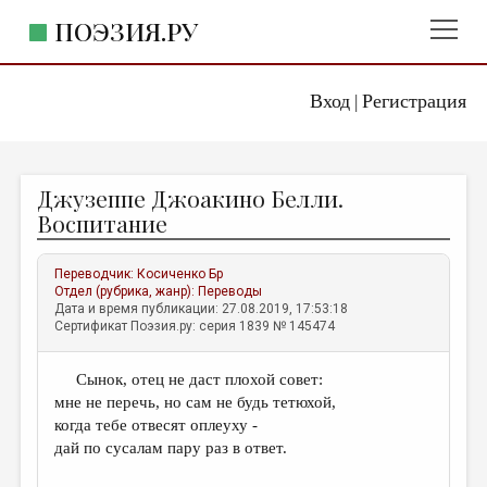
ПОЭЗИЯ.РУ
Вход
Регистрация
ГЛАВНОЕ МЕНЮ
|
ПОЭЗИЯ.РУ
ИЗДАТЕЛЬСТВО
Джузеппе Джоакино Белли.
ЖАНРЫ
Воспитание
АВТОРЫ
Переводчик:
Косиченко Бр
КОММЕНТАРИИ
Отдел (рубрика, жанр):
Переводы
Дата и время публикации: 27.08.2019, 17:53:18
ЛИТСАЛОН
Сертификат Поэзия.ру: серия 1839 № 145474
НОВОСТИ
Сынок, отец не даст плохой совет:
ПРАВИЛА САЙТА
мне не перечь, но сам не будь тетюхой,
когда тебе отвесят оплеуху -
ОТДЕЛЫ И РУБРИКИ
дай по сусалам пару раз в ответ.
ИЗБРАННОЕ