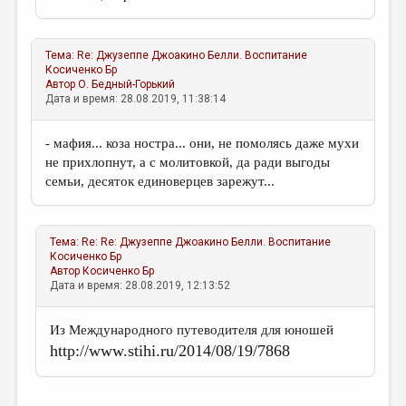
Тема:
Re: Джузеппе Джоакино Белли. Воспитание
Косиченко Бр
Автор
О. Бедный-Горький
Дата и время: 28.08.2019, 11:38:14
- мафия... коза ностра... они, не помолясь даже мухи
не прихлопнут, а с молитовкой, да ради выгоды
семьи, десяток единоверцев зарежут...
Тема:
Re: Re: Джузеппе Джоакино Белли. Воспитание
Косиченко Бр
Автор
Косиченко Бр
Дата и время: 28.08.2019, 12:13:52
Из Международного путеводителя для юношей
http://www.stihi.ru/2014/08/19/7868