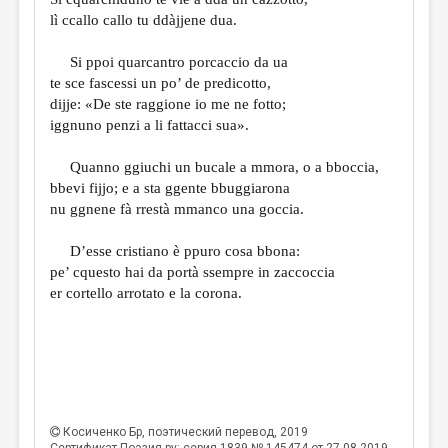
МАЛАЯ ПРОЗА
lì ccallo callo tu ddàjjene dua.
ЭССЕИСТИКА
Si ppoi quarcantro porcaccio da ua
ЛИТЕРАТУРОВЕДЕНИЕ
te sce fascessi un po’ de predicotto,
dijje: «De ste raggione io me ne fotto;
КУЛЬТУРОВЕДЕНИЕ
iggnuno penzi a li fattacci sua».
ПУБЛИЦИСТИКА
Quanno ggiuchi un bucale a mmora, o a bboccia,
РЕЦЕНЗИРОВАНИЕ
bbevi fijjo; e a sta ggente bbuggiarona
nu ggnene fà rrestà mmanco una goccia.
ЦИКЛЫ ПУБЛИКАЦИЙ
ТРЕДИАКОВСКИЙ
D’esse cristiano è ppuro cosa bbona:
pe’ cquesto hai da portà ssempre in zaccoccia
МЕДИА
er cortello arrotato e la corona.
ВКОНТАКТЕ
Косиченко Бр
, поэтический перевод, 2019