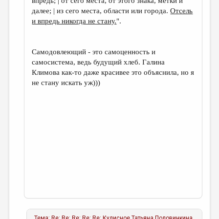
впредь; | от сего места, от этого знака, метки и
далее; | из сего места, области или города.
Отсель
и впредь никогда не стану.
".
Самодовлеющий - это самоценность и
самосистема, ведь будущий хлеб. Галина
Климова как-то даже красивее это объяснила, но я
не стану искать уж)))
Тема:
Re: Re: Re: Re: Re: Кулисное
Татьяна Половинкина