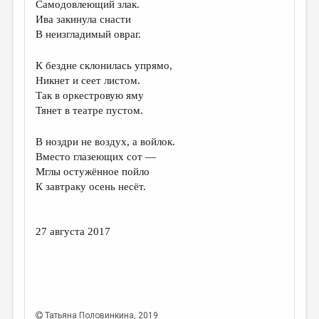
Самодовлеющий злак.
Ива закинула снасти
ДАЙДЖЕСТ
В неизгладимый овраг.
ПРОИЗВЕДЕНИЯ
К бездне склонилась упрямо,
ПЕРЕВОДЫ
Никнет и сеет листом.
КОНКУРСЫ
Так в оркестровую яму
Тянет в театре пустом.
ДЕТСКАЯ КОМНАТА
В ноздри не воздух, а войлок.
КНИЖНАЯ ПОЛКА
Вместо глазеющих сот —
ОБЗОР ЛИТЕРАТУРЫ
Мглы остужённое пойло
К завтраку осень несёт.
СТРАНИЦЫ ПАМЯТИ
ОБЪЯВЛЕНИЯ
27 августа 2017
КОЛОНКА РЕДАКТОРА
РЕДКОЛЛЕГИЯ
ОТ РЕДАКЦИИ
Татьяна Половинкина
, 2019