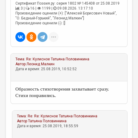
МАЛАЯ ПРОЗА
Сертификат Поэзия.ру: серия 1802 № 145408 от 25.08.2019
3 |
16 |
1199 |
09.08.2026. 13:17:10
ЭССЕИСТИКА
Произведение оценили (+): ["Алексей Борисович Новый",
"О. Бедный-Горький", "Леонид Малкин"]
ЛИТЕРАТУРОВЕДЕНИЕ
Произведение оценили (-): []
КУЛЬТУРОВЕДЕНИЕ
ПУБЛИЦИСТИКА
РЕЦЕНЗИРОВАНИЕ
Тема:
Re: Кулисное
Татьяна Половинкина
Автор
Леонид Малкин
ЦИКЛЫ ПУБЛИКАЦИЙ
Дата и время: 25.08.2019, 10:52:52
ТРЕДИАКОВСКИЙ
МЕДИА
Образность стихотворения захватывает сразу.
Стихи понравились.
ВКОНТАКТЕ
Тема:
Re: Re: Кулисное
Татьяна Половинкина
Автор
Татьяна Половинкина
Дата и время: 25.08.2019, 18:55:59