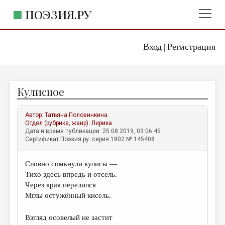
ПОЭЗИЯ.РУ
Вход
Регистрация
ГЛАВНОЕ МЕНЮ
|
ПОЭЗИЯ.РУ
ИЗДАТЕЛЬСТВО
Кулисное
ЖАНРЫ
АВТОРЫ
Автор:
Татьяна Половинкина
Отдел (рубрика, жанр):
Лирика
КОММЕНТАРИИ
Дата и время публикации: 25.08.2019, 03:06:45
Сертификат Поэзия.ру: серия 1802 № 145408
ЛИТСАЛОН
Словно сомкнули кулисы —
НОВОСТИ
Тихо здесь впредь и отсель.
ПРАВИЛА САЙТА
Через края перелился
Мглы остужённый кисель.
ОТДЕЛЫ И РУБРИКИ
Взгляд осовелый не застит
ИЗБРАННОЕ