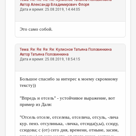
Автор
Александр Владимирович Флоря
Дата и время: 25.08.2019, 14:44:05
Это само собой.
Тема:
Re: Re: Re: Re: Кулисное
Татьяна Половинкина
Автор
Татьяна Половинкина
Дата и время: 25.08.2019, 18:54:15
Большое спасибо за интерес к моему скромному
тексту))
"
Впредь и отсель
" - устойчивое выражение, вот
пример из Даля:
"Отсель отселе, отселева, отселича, отсуль, -лича
кур. пенз. отсулинька, -личка, отсюда(у,ы), ссюду,
ссюдова; с (от) сего дня, времени, отныне, засим,