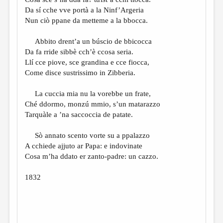
МАЛАЯ ПРОЗА
Da sí cche vve portà a la Ninf’Argeria
ЭССЕИСТИКА
Nun ciò ppane da metteme a la bbocca.
ЛИТЕРАТУРОВЕДЕНИЕ
Abbito drent’a un búscio de bbicocca
Da fa rride sibbè cch’è ccosa seria.
КУЛЬТУРОВЕДЕНИЕ
Llí cce piove, sce grandina e cce fiocca,
ПУБЛИЦИСТИКА
Come disce sustrissimo in Zibberia.
РЕЦЕНЗИРОВАНИЕ
La cuccia mia nu la vorebbe un frate,
Ché ddormo, monzú mmio, s’un matarazzo
ЦИКЛЫ ПУБЛИКАЦИЙ
Tarquàle a ’na saccoccia de patate.
ТРЕДИАКОВСКИЙ
Sò annato scento vorte su a ppalazzo
МЕДИА
A cchiede ajjuto ar Papa: e indovinate
Cosa m’ha ddato er zanto-padre: un cazzo.
ВКОНТАКТЕ
1832