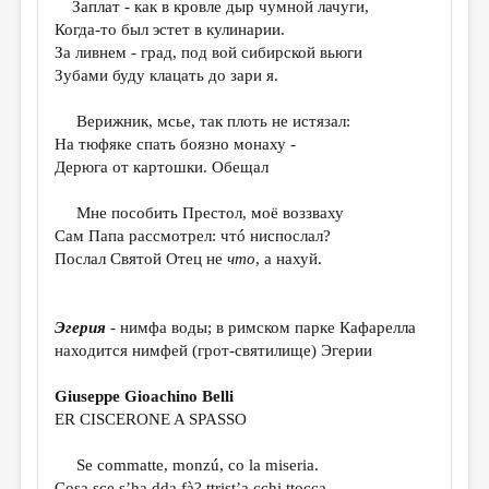
Заплат - как в кровле дыр чумной лачуги,
Когда-то был эстет в кулинарии.
ДАЙДЖЕСТ
За ливнем - град, под вой сибирской вьюги
ПРОИЗВЕДЕНИЯ
Зубами буду клацать до зари я.
ПЕРЕВОДЫ
Верижник, мсье, так плоть не истязал:
На тюфяке спать боязно монаху -
КОНКУРСЫ
Дерюга от картошки. Обещал
ДЕТСКАЯ КОМНАТА
Мне пособить Престол, моё воззваху
КНИЖНАЯ ПОЛКА
Сам Папа рассмотрел: чтó ниспослал?
Послал Святой Отец не
что
, а нахуй.
ОБЗОР ЛИТЕРАТУРЫ
СТРАНИЦЫ ПАМЯТИ
Эгерия
- нимфа воды; в римском парке Кафарелла
ОБЪЯВЛЕНИЯ
находится нимфей (грот-святилище) Эгерии
КОЛОНКА РЕДАКТОРА
Giuseppe Gioachino Belli
РЕДКОЛЛЕГИЯ
ER CISCERONE A SPASSO
ОТ РЕДАКЦИИ
Se commatte, monzú, co la miseria.
Cosa sce s’ha dda fà? ttrist’a cchi ttocca.