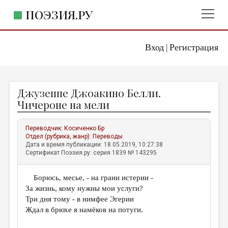
ПОЭЗИЯ.РУ
Вход
Регистрация
ГЛАВНОЕ МЕНЮ
|
ПОЭЗИЯ.РУ
ИЗДАТЕЛЬСТВО
Джузеппе Джоакино Белли.
ЖАНРЫ
Чичероне на мели
АВТОРЫ
Переводчик:
Косиченко Бр
КОММЕНТАРИИ
Отдел (рубрика, жанр):
Переводы
Дата и время публикации: 18.05.2019, 10:27:38
ЛИТСАЛОН
Сертификат Поэзия.ру: серия 1839 № 143295
НОВОСТИ
Борюсь, месье, - на грани истерии -
ПРАВИЛА САЙТА
За жизнь, кому нужны мои услуги?
Три дня тому - в нимфее Эгерии
ОТДЕЛЫ И РУБРИКИ
Ждал в брюхе я намёков на потуги.
ИЗБРАННОЕ