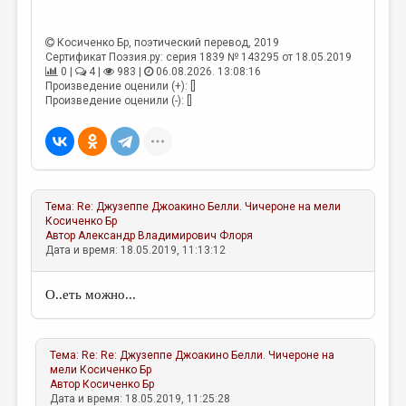
Косиченко Бр
, поэтический перевод, 2019
Сертификат Поэзия.ру: серия 1839 № 143295 от 18.05.2019
0 |
4 |
983 |
06.08.2026. 13:08:16
Произведение оценили (+): []
Произведение оценили (-): []
Тема:
Re: Джузеппе Джоакино Белли. Чичероне на мели
Косиченко Бр
Автор
Александр Владимирович Флоря
Дата и время: 18.05.2019, 11:13:12
О..еть можно...
Тема:
Re: Re: Джузеппе Джоакино Белли. Чичероне на
мели
Косиченко Бр
Автор
Косиченко Бр
Дата и время: 18.05.2019, 11:25:28