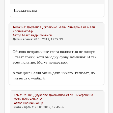
Правда-матка
Тема:
Re: Джузеппе Джоакино Белли. Чичероне на мели
Косиченко Бр
Автор
Александр Лукьянов
Дата и время: 20.05.2019, 12:29:33
Обычно неприличные слова полностью не пишут.
Ставят точки, хотя бы одну букву заменяют. И так
всем понятно. Могут придраться.
А так цикл Белли очень даже ничего. Резковат, но
читается с улыбкой.
Тема:
Re: Re: Джузеппе Джоакино Белли. Чичероне на
мели
Косиченко Бр
Автор
Косиченко Бр
Дата и время: 20.05.2019, 12:45:56