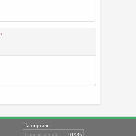
р
На портале:
Произведений:
91985