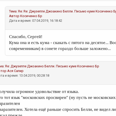
Тема:
Re: Re: Джузеппе Джоакино Белли. Письмо куме
Косиченко Б
Автор
Косиченко Бр
Дата и время: 07.04.2019, 16:18:42
Спасибо, Сергей!
Кума она и есть кума - скакать с пятого на десятое... 
современникам) в сонете гораздо больше заложено...
ма:
Re: Джузеппе Джоакино Белли. Письмо куме
Косиченко Бр
втор
Ася Сапир
та и время: 13.04.2019, 00:28:18
олучила огромное удовольствие от языка.
то тот язык "московских просвирен" (ну пусть не московских,
ыразителен
 заразителен. Хотела ещё раньше спросить Белли, не видел л
исал прежде.