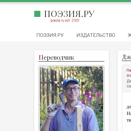
ПОЭЗИЯ.РУ
poezia.ru est. 2001
ПОЭЗИЯ.РУ
ИЗДАТЕЛЬСТВО
Дж
П
ереводчик
Пе
От
Да
Се
К
де
Н
т