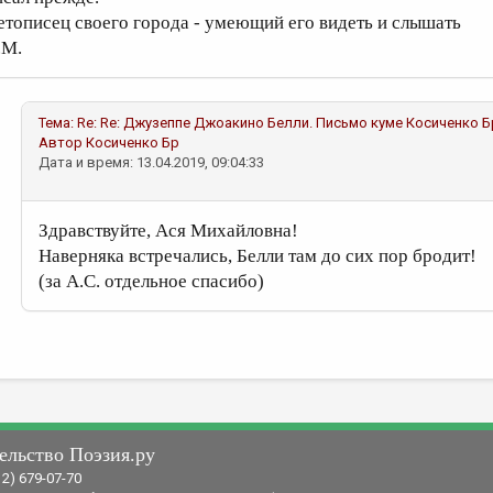
етописец своего города - умеющий его видеть и слышать
.М.
Тема:
Re: Re: Джузеппе Джоакино Белли. Письмо куме
Косиченко Б
Автор
Косиченко Бр
Дата и время: 13.04.2019, 09:04:33
Здравствуйте, Ася Михайловна!
Наверняка встречались, Белли там до сих пор бродит!
(за А.С. отдельное спасибо)
ельство Поэзия.ру
12) 679-07-70