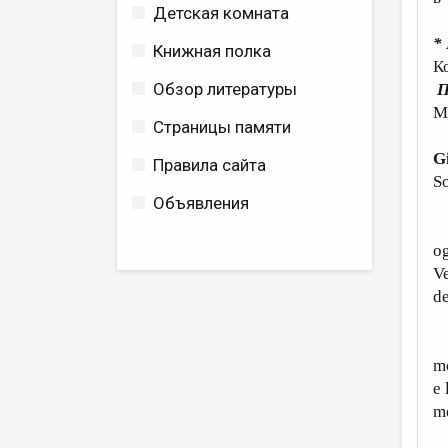
Детская комната
*
Книжная полка
К
Обзор литературы
П
М
Страницы памяти
G
Правила сайта
So
Объявления
C
og
Ve
de
P
mo
e 
me