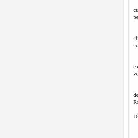
U
cu
p
M
ch
co
T
e 
v
A
de
Ro
1