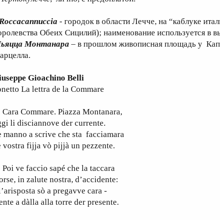
 Roccacannuccia
- городок в области Лечче, на “каблуке ита
оролевства Обеих Сицилий); наименование используется в в
ьяцца Монтанара
– в прошлом живописная площадь у Капи
арцелла.
iuseppe Gioachino Belli
netto La lettra de la Commare
ara Commare. Piazza Montanara,
gi li disciannove der currente.
 manno a scrive che sta facciamara
 vostra fijja vò pijjà un pezzente.
oi ve faccio sapé che la taccara
rse, in zalute nostra, d’accidente:
l’arisposta sò a pregavve cara -
nte a dàlla alla torre der presente.