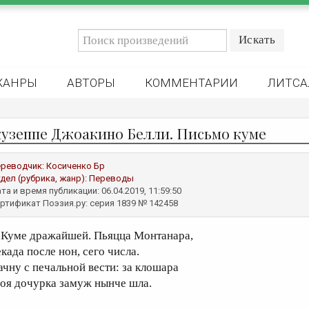
ЖАНРЫ
АВТОРЫ
КОММЕНТАРИИ
ЛИТСА
узеппе Джоакино Белли. Письмо куме
реводчик:
Косиченко Бр
дел (рубрика, жанр):
Переводы
та и время публикации: 06.04.2019, 11:59:50
ртификат Поэзия.ру: серия 1839 № 142458
уме дражайшей. Пьяцца Монтанара,
када после нон, сего числа.
ачну с печальной вести: за клошара
воя дочурка замуж нынче шла.