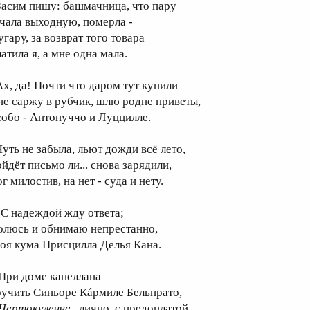
асим пишу: башмачница, что пару
ачала выходную, померла -
угару, за возврат того товара
атила я, а мне одна мала.
х, да! Почти что даром тут купили
не саржу в рубчик, шлю родне приветы,
собо - Антонуччо и Луццилле.
уть не забыла, льют дожди всё лето,
ойдёт письмо ли... снова зарядили,
г милостив, на нет - суда и нету.
 надеждой жду ответа;
олюсь и обнимаю непрестанно,
воя кума Присцилла Делья Кана.
ри доме капеллана
ручить Синьоре Кáрмиле Бельпрато,
Чертокулечче
, лично, c предоплатой.