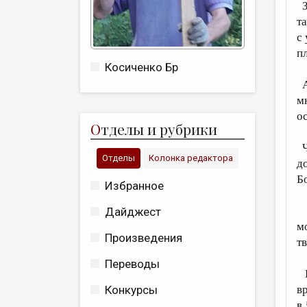
З
т
с 
пл
Косиченко Бр
А
м
о
О
тделы и рубрики
Ч
Отделы
Колонка редактора
д
Бо
Избранное
С
Дайджест
м
Произведения
т
Переводы
П
в
Конкурсы
в