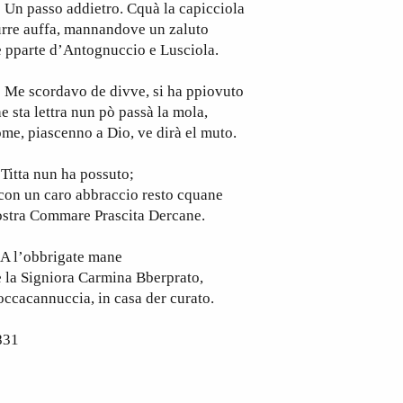
n passo addietro. Cquà la capicciola
rre auffa, mannandove un zaluto
e pparte d’Antognuccio e Lusciola.
e scordavo de divve, si ha ppiovuto
e sta lettra nun pò passà la mola,
me, piascenno a Dio, ve dirà el muto.
itta nun ha possuto;
con un caro abbraccio resto cquane
ostra Commare Prascita Dercane.
 l’obbrigate mane
 la Signiora Carmina Bberprato,
ccacannuccia, in casa der curato.
831