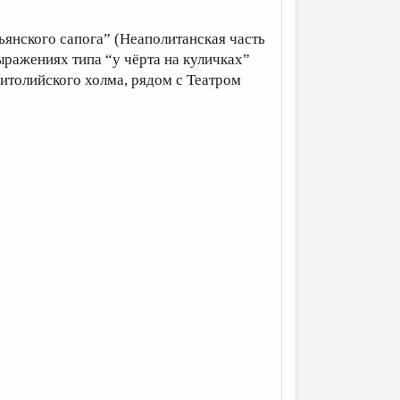
льянского сапога” (Неаполитанская часть
ыражениях типа “у чёрта на куличках”
толийского холма, рядом с Театром