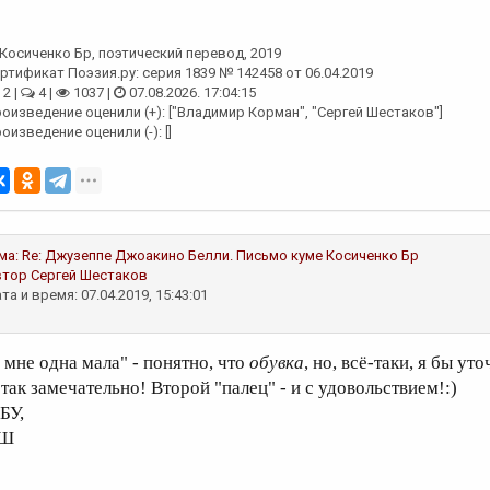
Косиченко Бр
, поэтический перевод, 2019
ртификат Поэзия.ру: серия 1839 № 142458 от 06.04.2019
2 |
4 |
1037 |
07.08.2026. 17:04:15
оизведение оценили (+): ["Владимир Корман", "Сергей Шестаков"]
оизведение оценили (-): []
ма:
Re: Джузеппе Джоакино Белли. Письмо куме
Косиченко Бр
втор
Сергей Шестаков
та и время: 07.04.2019, 15:43:01
а мне одна мала" - понятно, что
обувка
, но, всё-таки, я бы ут
 так замечательно! Второй "палец" - и с удовольствием!:)
БУ,
Ш