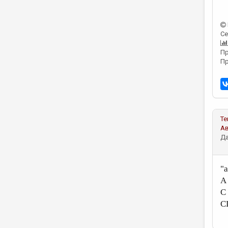
Се
Пр
Пр
Те
А
Да
"
А
С 
С