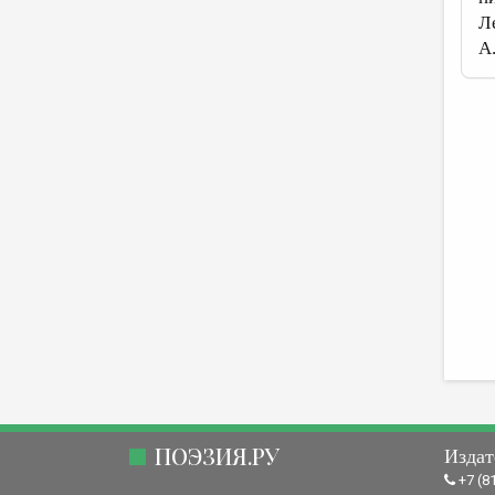
Л
А
ПОЭЗИЯ.РУ
Издат
+7 (8