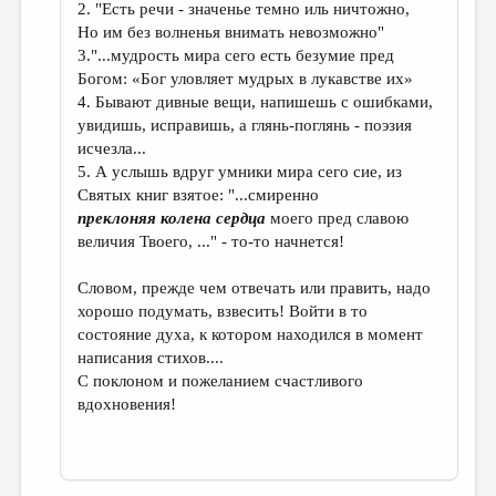
2. "Есть речи - значенье темно иль ничтожно,
Но им без волненья внимать невозможно"
3."...мудрость мира сего есть безумие пред
Богом: «Бог уловляет мудрых в лукавстве их»
4. Бывают дивные вещи, напишешь с ошибками,
увидишь, исправишь, а глянь-поглянь - поэзия
исчезла...
5. А услышь вдруг умники мира сего сие, из
Святых книг взятое: "...смиренно
преклоняя колена сердца
моего пред славою
величия Твоего, ..." - то-то начнется!
Словом, прежде чем отвечать или править, надо
хорошо подумать, взвесить! Войти в то
состояние духа, к котором находился в момент
написания стихов....
С поклоном и пожеланием счастливого
вдохновения!