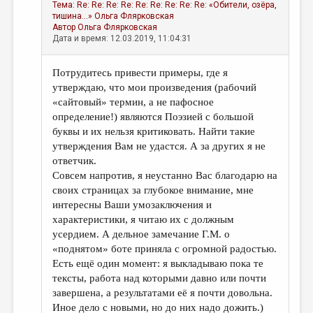
Тема:
Re: Re: Re: Re: Re: Re: Re: Re: Re: «Обители, озёра,
тишина...»
Ольга Флярковская
Автор
Ольга Флярковская
Дата и время: 12.03.2019, 11:04:31
Потрудитесь привести примеры, где я
утверждаю, что мои произведения (рабочий
«сайтовый» термин, а не пафосное
определение!) являются Поэзией с большой
буквы и их нельзя критиковать. Найти такие
утверждения Вам не удастся. А за других я не
ответчик.
Совсем напротив, я неустанно Вас благодарю на
своих страницах за глубокое внимание, мне
интересны Ваши умозаключения и
характеристики, я читаю их с должным
усердием. А дельное замечание Г.М. о
«поднятом» боте приняла с огромной радостью.
Есть ещё один момент: я выкладываю пока те
тексты, работа над которыми давно или почти
завершена, а результатами её я почти довольна.
Иное дело с новыми, но до них надо дожить.)