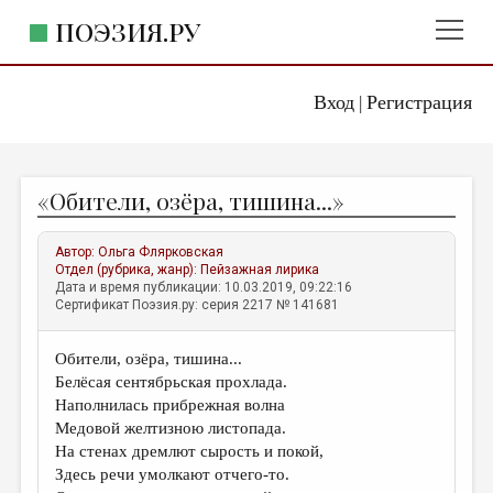
ПОЭЗИЯ.РУ
Вход
Регистрация
ГЛАВНОЕ МЕНЮ
|
ПОЭЗИЯ.РУ
ИЗДАТЕЛЬСТВО
«Обители, озёра, тишина...»
ЖАНРЫ
АВТОРЫ
Автор:
Ольга Флярковская
Отдел (рубрика, жанр):
Пейзажная лирика
КОММЕНТАРИИ
Дата и время публикации: 10.03.2019, 09:22:16
Сертификат Поэзия.ру: серия 2217 № 141681
ЛИТСАЛОН
Обители, озёра, тишина...
НОВОСТИ
Белёсая сентябрьская прохлада.
ПРАВИЛА САЙТА
Наполнилась прибрежная волна
Медовой желтизною листопада.
На стенах дремлют сырость и покой,
ОТДЕЛЫ И РУБРИКИ
Здесь речи умолкают отчего-то.
ИЗБРАННОЕ