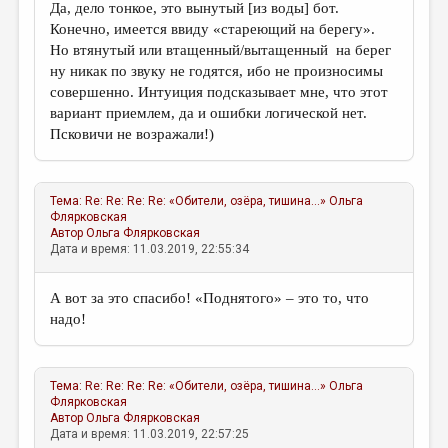
Да, дело тонкое, это вынутый [из воды] бот.
Конечно, имеется ввиду «стареющий на берегу».
Но втянутый или втащенный/вытащенный на берег
ну никак по звуку не годятся, ибо не произносимы
совершенно. Интуиция подсказывает мне, что этот
вариант приемлем, да и ошибки логической нет.
Псковичи не возражали!)
Тема:
Re: Re: Re: Re: «Обители, озёра, тишина...»
Ольга
Флярковская
Автор
Ольга Флярковская
Дата и время: 11.03.2019, 22:55:34
А вот за это спасибо! «Поднятого» – это то, что
надо!
Тема:
Re: Re: Re: Re: «Обители, озёра, тишина...»
Ольга
Флярковская
Автор
Ольга Флярковская
Дата и время: 11.03.2019, 22:57:25