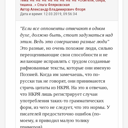
Тема:
Re: Re: Re: Re: Re: Re: Re: Re: «Обители, озёра,
тишина...»
Ольга Флярковская
Автор
Александр Владимирович Флоря
Дата и время: 12.03.2019, 09:56:34
"Если все оппоненты отвечают в одном
духе, должно быть, стоит задуматься над
этим. Ведь это совершенно разные люди"
Это разные, но очень похожие люди, сильно
переоценивающие свои способности и не
желающие исправлять с трудом созданные
рифмованные тексты, которые они именую
Поэзией. Когда им замечаешь, что по-
русски так не говорят, они принимаются
стричь цитаты из НКРЯ. На это я отвечаю,
что НКРЯ лишь регистрирует случаи
употребления таких-то грамматических
форм, из чего не следует, что это нормы. У
писателей предостаточно ошибок (по-
моему, я приводил малую толику
примеров).