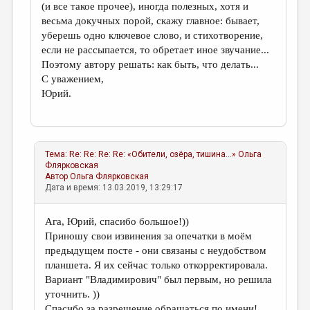
(и все такое прочее), иногда полезных, хотя и
весьма докучных порой, скажу главное: бывает,
уберешь одно ключевое слово, и стихотворение,
если не рассыпается, то обретает иное звучание...
Поэтому автору решать: как быть, что делать...
С уважением,
Юрий.
Тема:
Re: Re: Re: Re: «Обители, озёра, тишина...»
Ольга
Флярковская
Автор
Ольга Флярковская
Дата и время: 13.03.2019, 13:29:17
Ага, Юрий, спасибо большое!))
Приношу свои извинения за опечатки в моём
предыдущем посте - они связаны с неудобством
планшета. Я их сейчас только откорректировала.
Вариант "Владимирович" был первым, но решила
уточнить. ))
Спасибо за разрешение обращаться по имени!