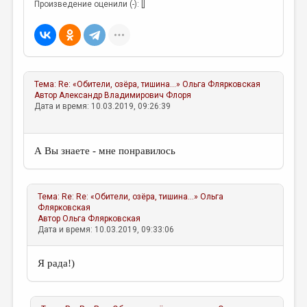
МАЛАЯ ПРОЗА
Произведение оценили (-): []
ЭССЕИСТИКА
ЛИТЕРАТУРОВЕДЕНИЕ
КУЛЬТУРОВЕДЕНИЕ
Тема:
Re: «Обители, озёра, тишина...»
Ольга Флярковская
Автор
Александр Владимирович Флоря
ПУБЛИЦИСТИКА
Дата и время: 10.03.2019, 09:26:39
РЕЦЕНЗИРОВАНИЕ
ЦИКЛЫ ПУБЛИКАЦИЙ
А Вы знаете - мне понравилось
ТРЕДИАКОВСКИЙ
МЕДИА
Тема:
Re: Re: «Обители, озёра, тишина...»
Ольга
Флярковская
ВКОНТАКТЕ
Автор
Ольга Флярковская
Дата и время: 10.03.2019, 09:33:06
Я рада!)