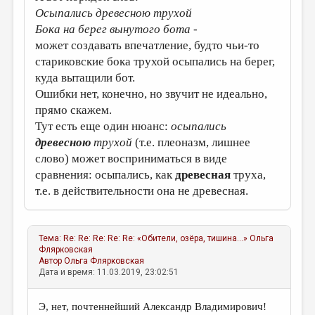
Осыпались древесною трухой
Бока на берег вынутого бота
-
может создавать впечатление, будто чьи-то
стариковские бока трухой осыпались на берег,
куда вытащили бот.
Ошибки нет, конечно, но звучит не идеально,
прямо скажем.
Тут есть еще один нюанс:
осыпались
древесною
трухой
(т.е. плеоназм, лишнее
слово) может восприниматься в виде
сравнения: осыпались, как
древесная
труха,
т.е. в действительности она не древесная.
Тема:
Re: Re: Re: Re: Re: «Обители, озёра, тишина...»
Ольга
Флярковская
Автор
Ольга Флярковская
Дата и время: 11.03.2019, 23:02:51
Э, нет, почтеннейший Александр Владимирович!