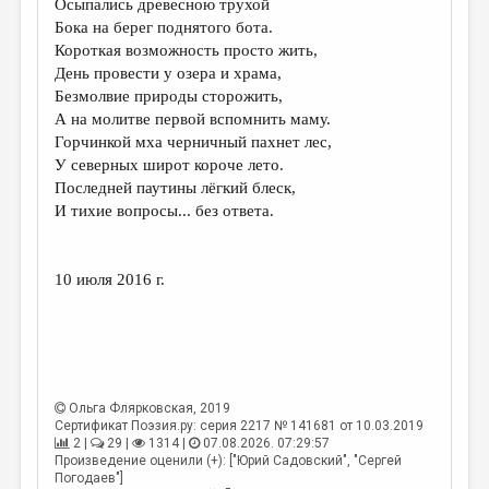
Осыпались древесною трухой
Бока на берег поднятого бота.
ДАЙДЖЕСТ
Короткая возможность просто жить,
ПРОИЗВЕДЕНИЯ
День провести у озера и храма,
Безмолвие природы сторожить,
ПЕРЕВОДЫ
А на молитве первой вспомнить маму.
Горчинкой мха черничный пахнет лес,
КОНКУРСЫ
У северных широт короче лето.
ДЕТСКАЯ КОМНАТА
Последней паутины лёгкий блеск,
И тихие вопросы... без ответа.
КНИЖНАЯ ПОЛКА
ОБЗОР ЛИТЕРАТУРЫ
10 июля 2016 г.
СТРАНИЦЫ ПАМЯТИ
ОБЪЯВЛЕНИЯ
КОЛОНКА РЕДАКТОРА
Ольга Флярковская
, 2019
РЕДКОЛЛЕГИЯ
Сертификат Поэзия.ру: серия 2217 № 141681 от 10.03.2019
2 |
29 |
1314 |
07.08.2026. 07:29:57
ОТ РЕДАКЦИИ
Произведение оценили (+): ["Юрий Садовский", "Сергей
Погодаев"]