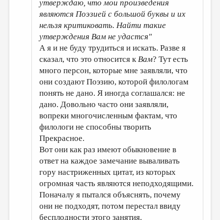
утверждаю, что мои произведения
являются Поэзией с большой буквы и их
нельзя критиковать. Найти такие
утверждения Вам не удастся"
А я и не буду трудиться и искать. Разве я
сказал, что это относится к
Вам
? Тут есть
много персон, которые мне заявляли, что
они создают Поэзию, которой филологам
понять не дано. Я иногда соглашался: не
дано. Довольно часто они заявляли,
вопреки многочисленным фактам, что
филологи не способны творить
Прекрасное.
Вот они как раз имеют обыкновение в
ответ на каждое замечание вываливать
гору настриженных цитат, из которых
огромная часть являются неподходящими.
Поначалу я пытался объяснять, почему
они не подходят, потом перестал ввиду
бесплодности этого занятия.