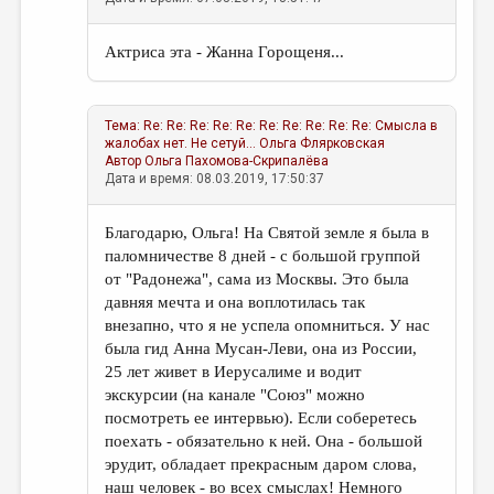
Актриса эта - Жанна Горощеня...
Тема:
Re: Re: Re: Re: Re: Re: Re: Re: Re: Re: Смысла в
жалобах нет. Не сетуй...
Ольга Флярковская
Автор
Ольга Пахомова-Скрипалёва
Дата и время: 08.03.2019, 17:50:37
Благодарю, Ольга! На Святой земле я была в
паломничестве 8 дней - с большой группой
от "Радонежа", сама из Москвы. Это была
давняя мечта и она воплотилась так
внезапно, что я не успела опомниться. У нас
была гид Анна Мусан-Леви, она из России,
25 лет живет в Иерусалиме и водит
экскурсии (на канале "Союз" можно
посмотреть ее интервью). Если соберетесь
поехать - обязательно к ней. Она - большой
эрудит, обладает прекрасным даром слова,
наш человек - во всех смыслах! Немного