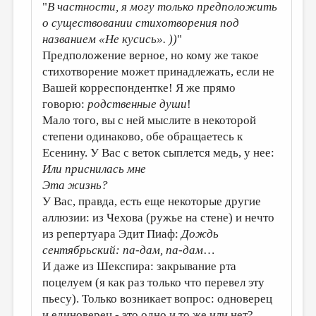
"
В частности, я могу только предположить
о существовании стихотворения под
названием «Не кусись». ))
"
Предположение верное, но кому же такое
стихотворение может принадлежать, если не
Вашей корреспондентке! Я же прямо
говорю:
родственные души
!
Мало того, вы с ней мыслите в некоторой
степени одинаково, обе обращаетесь к
Есенину. У Вас с веток сыплется медь, у нее:
Или приснилась мне
Эта жизнь?
У Вас, правда, есть еще некоторые другие
аллюзии: из Чехова (ружье на стене) и нечто
из репертуара Эдит Пиаф:
Дождь
сентябрьский: па-дам, па-дам
…
И даже из Шекспира: закрывание рта
поцелуем (я как раз только что перевел эту
пьесу). Только возникает вопрос: одноверец
и единоверец - это одно и то же или нет?