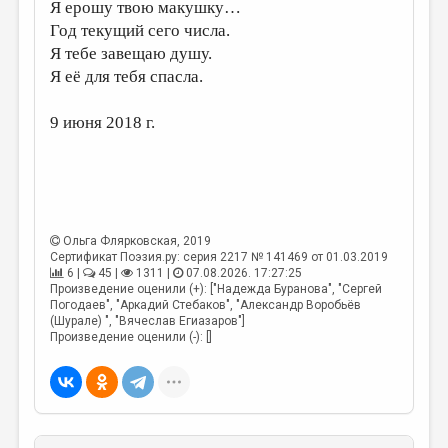
МАЛАЯ ПРОЗА
Я ерошу твою макушку…
Год текущий сего числа.
ЭССЕИСТИКА
Я тебе завещаю душу.
ЛИТЕРАТУРОВЕДЕНИЕ
Я её для тебя спасла.
КУЛЬТУРОВЕДЕНИЕ
9 июня 2018 г.
ПУБЛИЦИСТИКА
РЕЦЕНЗИРОВАНИЕ
ЦИКЛЫ ПУБЛИКАЦИЙ
Ольга Флярковская
, 2019
ТРЕДИАКОВСКИЙ
Сертификат Поэзия.ру: серия 2217 № 141469 от 01.03.2019
6 |
45 |
1311 |
07.08.2026. 17:27:25
МЕДИА
Произведение оценили (+): ["Надежда Буранова", "Сергей
Погодаев", "Аркадий Стебаков", "Александр Воробьёв
ВКОНТАКТЕ
(Шурале) ", "Вячеслав Егиазаров"]
Произведение оценили (-): []