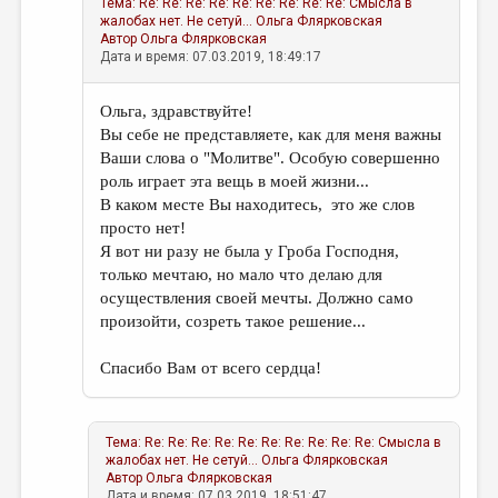
Тема:
Re: Re: Re: Re: Re: Re: Re: Re: Re: Смысла в
жалобах нет. Не сетуй...
Ольга Флярковская
Автор
Ольга Флярковская
Дата и время: 07.03.2019, 18:49:17
Ольга, здравствуйте!
Вы себе не представляете, как для меня важны
Ваши слова о "Молитве". Особую совершенно
роль играет эта вещь в моей жизни...
В каком месте Вы находитесь, это же слов
просто нет!
Я вот ни разу не была у Гроба Господня,
только мечтаю, но мало что делаю для
осуществления своей мечты. Должно само
произойти, созреть такое решение...
Спасибо Вам от всего сердца!
Тема:
Re: Re: Re: Re: Re: Re: Re: Re: Re: Re: Смысла в
жалобах нет. Не сетуй...
Ольга Флярковская
Автор
Ольга Флярковская
Дата и время: 07.03.2019, 18:51:47