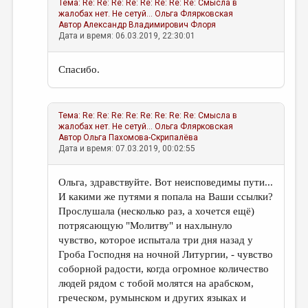
Тема:
Re: Re: Re: Re: Re: Re: Re: Re: Смысла в
жалобах нет. Не сетуй...
Ольга Флярковская
Автор
Александр Владимирович Флоря
Дата и время: 06.03.2019, 22:30:01
Спасибо.
Тема:
Re: Re: Re: Re: Re: Re: Re: Re: Смысла в
жалобах нет. Не сетуй...
Ольга Флярковская
Автор
Ольга Пахомова-Скрипалёва
Дата и время: 07.03.2019, 00:02:55
Ольга, здравствуйте. Вот неисповедимы пути...
И какими же путями я попала на Ваши ссылки?
Прослушала (несколько раз, а хочется ещё)
потрясающую "Молитву" и нахлынуло
чувство, которое испытала три дня назад у
Гроба Господня на ночной Литургии, - чувство
соборной радости, когда огромное количество
людей рядом с тобой молятся на арабском,
греческом, румынском и других языках и