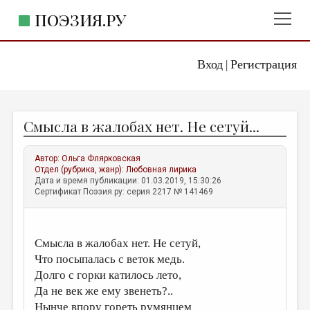
ПОЭЗИЯ.РУ
Вход
Регистрация
ГЛАВНОЕ МЕНЮ
|
ПОЭЗИЯ.РУ
ИЗДАТЕЛЬСТВО
Смысла в жалобах нет. Не сетуй...
ЖАНРЫ
АВТОРЫ
Автор:
Ольга Флярковская
Отдел (рубрика, жанр):
Любовная лирика
КОММЕНТАРИИ
Дата и время публикации: 01.03.2019, 15:30:26
Сертификат Поэзия.ру: серия 2217 № 141469
ЛИТСАЛОН
НОВОСТИ
Смысла в жалобах нет. Не сетуй,
ПРАВИЛА САЙТА
Что посыпалась с веток медь.
Долго с горки катилось лето,
ОТДЕЛЫ И РУБРИКИ
Да не век же ему звенеть?..
ИЗБРАННОЕ
Нынче впору гореть румянцем