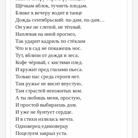
Щёчкам яблок, тучнеть плодам.
ДАЙДЖЕСТ
Ближе к вечеру водит в танце
ПРОИЗВЕДЕНИЯ
Дождь сентябрьский: па-дам, па-дам…
Он уже не слепой, не тёплый.
ПЕРЕВОДЫ
Наплевав на иной прогноз,
Так ударит кадриль по стёклам
КОНКУРСЫ
Что и в сад не покажешь нос.
ДЕТСКАЯ КОМНАТА
Тут, вблизи от дождя и леса,
Кофе чёрный, с кистями плед.
КНИЖНАЯ ПОЛКА
И кружит пред глазами пьеса.
ОБЗОР ЛИТЕРАТУРЫ
Только нас средь героев нет.
Там ружье не висит впустую,
СТРАНИЦЫ ПАМЯТИ
Там страстей неизжитых ком.
ОБЪЯВЛЕНИЯ
А ты любишь меня, простую,
И простой выбираешь дом.
КОЛОНКА РЕДАКТОРА
И уже не бунтует сердце.
РЕДКОЛЛЕГИЯ
И в стихи излилась мечта.
Одноверец единоверцу
ОТ РЕДАКЦИИ
Поцелуем закрыл уста.