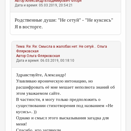
Автор
Александр Владимирович Флоря
Дата и время: 05.03.2019, 20:54:21
Родственные души: "Не сетуй" - "Не куксись"
Я в восторге.
Тема:
Re: Re: Смысла в жалобах нет. Не сетуй...
Ольга
Флярковская
Автор
Ольга Флярковская
Дата и время: 06.03.2019, 00:18:10
Здравствуйте, Александр!
Улавливаю ироническую интонацию, но
расшифровать её мне мешает неполнота знаний об
этом уважаемом сайте.
В частности, я могу только предположить о
существовании стихотворения под названием «Не
кусись». ))
Однако и смысл этого высказывания загадка для
меня!
Спасибо, что заглянули.