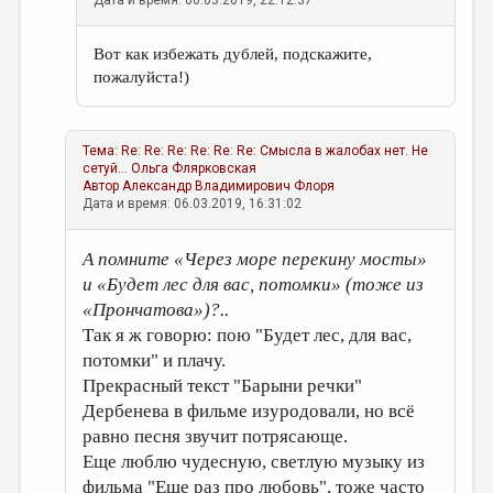
Дата и время: 06.03.2019, 22:12:37
Вот как избежать дублей, подскажите,
пожалуйста!)
Тема:
Re: Re: Re: Re: Re: Re: Смысла в жалобах нет. Не
сетуй...
Ольга Флярковская
Автор
Александр Владимирович Флоря
Дата и время: 06.03.2019, 16:31:02
А помните «Через море перекину мосты»
и «Будет лес для вас, потомки» (тоже из
«Прончатова»)?..
Так я ж говорю: пою "Будет лес, для вас,
потомки" и плачу.
Прекрасный текст "Барыни речки"
Дербенева в фильме изуродовали, но всё
равно песня звучит потрясающе.
Еще люблю чудесную, светлую музыку из
фильма "Еще раз про любовь", тоже часто