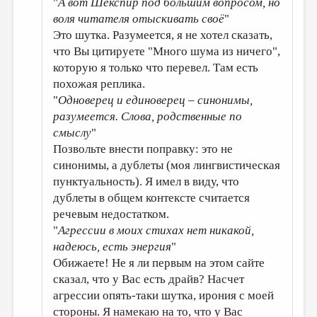
"
А вот Шекспир под большим вопросом, но
воля читателя отыскивать своё
"
Это шутка. Разумеется, я не хотел сказать,
что Вы цитируете "Много шума из ничего",
которую я только что перевел. Там есть
похожая реплика.
"
Одноверец и единоверец – синонимы,
разумеется. Слова, родственные по
смыслу
"
Позвольте внести поправку: это не
синонимы, а дублеты (моя лингвистическая
пунктуальность). Я имел в виду, что
дублеты в общем контексте считается
речевым недостатком.
"
Агрессии в моих стихах нет никакой,
надеюсь, есть энергия
"
Обижаете! Не я ли первым на этом сайте
сказал, что у Вас есть драйв? Насчет
агрессии опять-таки шутка, ирония с моей
стороны. Я намекаю на то, что у Вас