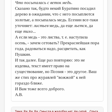
Что посыпалась с веток медь
.
Сказано так, будто некий Буратино посадил
дерево в ожидании, что с него посыплются
золотые, а посыпалась медь. Есенин все-таки
уточняет:
листьев
медь, да еще
льется
, да
еще
тихо
...
А если медь - это листва, т. е. наступила
осень, - зачем сетовать? Прекраснейшая пора
года, радоваться надо, расцветать, как
Пушкин.
И так далее. Еще раз повторяю: это не
издевка, текст имеет право на
существование, но Поэзия - это другое. Ваш
же стих про журавлей "вожжой" к ней
гораздо ближе.
И Вам тоже всего доброго.
А.В.
Тема:
Re: Re: Re: Смысла в жалобах нет. Не сетуй...
Ольга