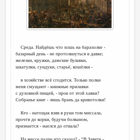
ДАЙДЖЕСТ
ПРОИЗВЕДЕНИЯ
ПЕРЕВОДЫ
КОНКУРСЫ
Среда. Найдёшь что хошь на барахолке -
ДЕТСКАЯ КОМНАТА
базарный день - не протолкнуться в давке;
железки, кружки, дамские булавки,
КНИЖНАЯ ПОЛКА
шкатулки, сундуки, старьё, кошёлки -
ОБЗОР ЛИТЕРАТУРЫ
в хозяйстве всё сгодится. Только полки
СТРАНИЦЫ ПАМЯТИ
меня смущают - книжные прилавки
с духовной пищей, - прок от этой хавки?
ОБЪЯВЛЕНИЯ
Собранье книг - лишь брань да кривотолки!
КОЛОНКА РЕДАКТОРА
Кто - натощак взяв в руки том миссала,
прочтя до корки, будучи болваном,
РЕДКОЛЛЕГИЯ
признается - наелся до отвала?
ОТ РЕДАКЦИИ
На мессе падре что сказал? - “В Завете -