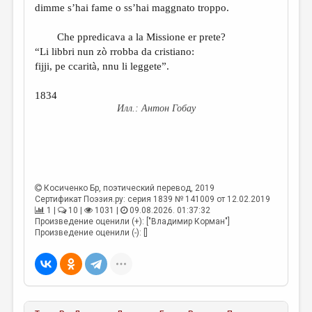
dimme s’hai fame o ss’hai maggnato troppo.
Che ppredicava a la Missione er prete?
“Li libbri nun zò rrobba da cristiano:
fijji, pe ccarità, nnu li leggete”.
1834
Антон Гобау
Косиченко Бр
, поэтический перевод, 2019
Сертификат Поэзия.ру: серия 1839 № 141009 от 12.02.2019
1 |
10 |
1031 |
09.08.2026. 01:37:32
Произведение оценили (+): ["Владимир Корман"]
Произведение оценили (-): []