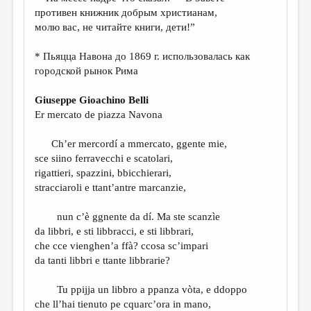
МАЛАЯ ПРОЗА
противен книжник добрым христианам,
молю вас, не читайте книги, дети!”
ЭССЕИСТИКА
ЛИТЕРАТУРОВЕДЕНИЕ
* Пьяцца Навона до 1869 г. использовалась как
городской рынок Рима
КУЛЬТУРОВЕДЕНИЕ
Giuseppe Gioachino Belli
ПУБЛИЦИСТИКА
Er mercato de piazza Navona
РЕЦЕНЗИРОВАНИЕ
Ch’er mercordí a mmercato, ggente mie,
ЦИКЛЫ ПУБЛИКАЦИЙ
sce siino ferravecchi e scatolari,
rigattieri, spazzini, bbicchierari,
ТРЕДИАКОВСКИЙ
stracciaroli e ttant’antre marcanzie,
МЕДИА
nun c’è ggnente da dí. Ma ste scanzìe
ВКОНТАКТЕ
da libbri, e sti libbracci, e sti libbrari,
che cce vienghen’a ffà? ccosa sc’impari
da tanti libbri e ttante libbrarie?
Tu ppijja un libbro a ppanza vòta, e ddoppo
che ll’hai tienuto pe cquarc’ora in mano,