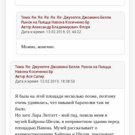
Тема:
Re: Re: Re: Re: Re: Джузеппе Джоакино Белли.
Рынок на Пьяцца Навона
Косиченко Бр
Автор
Александр Владимирович Флоря
Дата и время: 13.02.2019, 01:44:22
Можно, конечно.
Тема:
Re: Джузеппе Джоакино Белли. Рынок на Пьяцца
Навона
Косиченко Бр
Автор
Ася Сапир
Дата и время: 12.02.2019, 18:38:50
Я была на этой площади несколько позже, поэтому
очень удивилась, что никакой барахолки там не
было.
Но зато Лара Леггатт - мой гид, повела меня в
музей Байрона-Шелли, в неприметном здании перед
площадью Навона. Музей рассказывает о
взаимоотношениях Байрона и Шелли, показывает