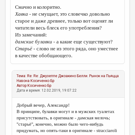
Смачно и колоритно.
Хавка
- не смущает, это словечко довольно
старое и даже древнее, только вот оценят ли
читатели весь блеск его употребления?
Из замечаний:
дамские булавки
- а какие еще существуют?
Старьё
- слово не из этого ряда, оно уместнее
в качестве обобщающего.
Тема:
Re: Re: Джузеппе Джоакино Белли. Рынок на Пьяцца
Навона
Косиченко Бр
Автор
Косиченко Бр
Дата и время: 12.02.2019, 19:07:22
Добрый вечер, Александр!
В принципе, булавки могут и в мужских туалетах
присутствовать, в оригинале - дамская мелочь;
"старьё", конечно, можно было чего-нибудь
придумать, но опять-таки в оригинале - stracciaroli