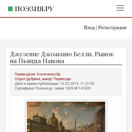
ПОЭЗИЯ.РУ
Вход
Регистрация
ГЛАВНОЕ МЕНЮ
|
ПОЭЗИЯ.РУ
ИЗДАТЕЛЬСТВО
Джузеппе Джоакино Белли. Рынок
ЖАНРЫ
на Пьяцца Навона
АВТОРЫ
Переводчик:
Косиченко Бр
КОММЕНТАРИИ
Отдел (рубрика, жанр):
Переводы
Дата и время публикации: 12.02.2019, 11:21:55
ЛИТСАЛОН
Сертификат Поэзия.ру: серия 1839 № 141009
НОВОСТИ
ПРАВИЛА САЙТА
ОТДЕЛЫ И РУБРИКИ
ИЗБРАННОЕ