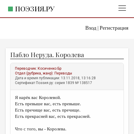
ПОЭЗИЯ.РУ
Вход
Регистрация
ГЛАВНОЕ МЕНЮ
|
ПОЭЗИЯ.РУ
ИЗДАТЕЛЬСТВО
Пабло Неруда. Королева
ЖАНРЫ
АВТОРЫ
Переводчик:
Косиченко Бр
Отдел (рубрика, жанр):
Переводы
КОММЕНТАРИИ
Дата и время публикации: 13.11.2018, 13:16:28
Сертификат Поэзия.ру: серия 1839 № 138517
ЛИТСАЛОН
Я нарёк вас Королевой.
НОВОСТИ
Есть превыше вас, есть превыше.
ПРАВИЛА САЙТА
Есть пречище вас, есть пречище.
Есть прекрасней вас, есть прекрасней.
ОТДЕЛЫ И РУБРИКИ
Что с того, вы - Королева.
ИЗБРАННОЕ