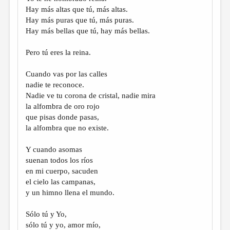
МАЛАЯ ПРОЗА
Hay más altas que tú, más altas.
Hay más puras que tú, más puras.
ЭССЕИСТИКА
Hay más bellas que tú, hay más bellas.
ЛИТЕРАТУРОВЕДЕНИЕ
Pero tú eres la reina.
КУЛЬТУРОВЕДЕНИЕ
Cuando vas por las calles
ПУБЛИЦИСТИКА
nadie te reconoce.
РЕЦЕНЗИРОВАНИЕ
Nadie ve tu corona de cristal, nadie mira
la alfombra de oro rojo
ЦИКЛЫ ПУБЛИКАЦИЙ
que pisas donde pasas,
la alfombra que no existe.
ТРЕДИАКОВСКИЙ
МЕДИА
Y cuando asomas
suenan todos los ríos
ВКОНТАКТЕ
en mi cuerpo, sacuden
el cielo las campanas,
y un himno llena el mundo.
Sólo tú y Yo,
sólo tú y yo, amor mío,