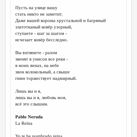
Пусть на улице вашу
ДАЙДЖЕСТ
стать никто не заметит.
ПРОИЗВЕДЕНИЯ
Даже вашей короны хрустальной и багряный
златотканый ковёр узорный,
ПЕРЕВОДЫ
ступаете - шаг за шагом -
исчезает ковёр бесследно.
КОНКУРСЫ
ДЕТСКАЯ КОМНАТА
Вы взглянете - разом
звенят в унисон все реки -
КНИЖНАЯ ПОЛКА
в моих венах, на небе
звон колокольный, а свыше
ОБЗОР ЛИТЕРАТУРЫ
гимн торжествует надмирный.
СТРАНИЦЫ ПАМЯТИ
Лишь вы и я,
ОБЪЯВЛЕНИЯ
лишь вы и я, любовь моя,
всё это слышим.
КОЛОНКА РЕДАКТОРА
Pablo Neruda
РЕДКОЛЛЕГИЯ
La Reina
ОТ РЕДАКЦИИ
Yo te he nombrado reina.