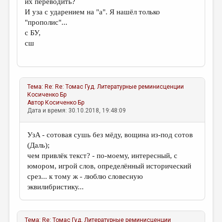
их переводить?
И уза с ударением на "а". Я нашёл только
"прополис"...
с БУ,
сш
Тема:
Re: Re: Томас Гуд. Литературные реминисценции
Косиченко Бр
Автор
Косиченко Бр
Дата и время: 30.10.2018, 19:48:09
УзA - сотовая сушь без мёду, вощина из-под сотов
(Даль);
чем привлёк текст? - по-моему, интересный, с
юмором, игрой слов, определённый исторический
срез... к тому ж - люблю словесную
эквилибристику...
Тема:
Re: Томас Гуд. Литературные реминисценции