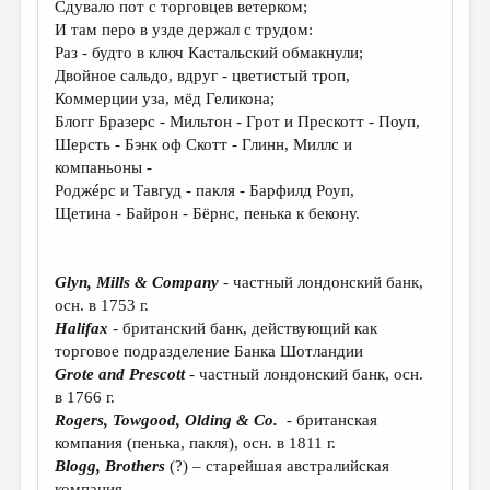
Сдувало пот с торговцев ветерком;
И там перо в узде держал с трудом:
ДАЙДЖЕСТ
Раз - будто в ключ Кастальский обмакнули;
ПРОИЗВЕДЕНИЯ
Двойное сальдо, вдруг - цветистый троп,
Коммерции уза, мёд Геликона;
ПЕРЕВОДЫ
Блогг Бразерс - Мильтон - Грот и Прескотт - Поуп,
Шерсть - Бэнк оф Скотт - Глинн, Миллс и
КОНКУРСЫ
компаньоны -
ДЕТСКАЯ КОМНАТА
Роджéрс и Тавгуд - пакля - Барфилд Роуп,
Щетина - Байрон - Бёрнс, пенька к бекону.
КНИЖНАЯ ПОЛКА
ОБЗОР ЛИТЕРАТУРЫ
Glyn
,
Mills
&
Company
- частный лондонский банк,
СТРАНИЦЫ ПАМЯТИ
осн. в 1753 г.
Halifax
- британский банк, действующий как
ОБЪЯВЛЕНИЯ
торговое подразделение Банка Шотландии
Grote
and
Prescott
- частный лондонский банк, осн.
КОЛОНКА РЕДАКТОРА
в 1766 г.
РЕДКОЛЛЕГИЯ
Rogers
,
Towgood
,
Olding
&
Co
.
- британская
компания (пенька, пакля), осн. в 1811 г.
ОТ РЕДАКЦИИ
Blogg
,
Brothers
(?) – старейшая австралийская
компания