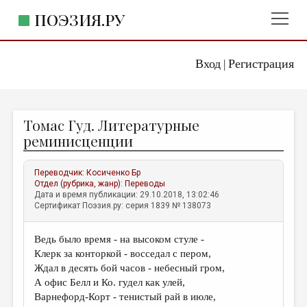
ПОЭЗИЯ.РУ
Вход
Регистрация
ГЛАВНОЕ МЕНЮ
|
ПОЭЗИЯ.РУ
ИЗДАТЕЛЬСТВО
Томас Гуд. Литературные
ЖАНРЫ
реминисценции
АВТОРЫ
Переводчик:
Косиченко Бр
КОММЕНТАРИИ
Отдел (рубрика, жанр):
Переводы
Дата и время публикации: 29.10.2018, 13:02:46
ЛИТСАЛОН
Сертификат Поэзия.ру: серия 1839 № 138073
НОВОСТИ
Ведь было время - на высоком стуле -
ПРАВИЛА САЙТА
Клерк за конторкой - восседал с пером,
Ждал в десять бой часов - небесный гром,
ОТДЕЛЫ И РУБРИКИ
А офис Белл и Ко. гудел как улей,
Варнефорд-Корт - тенистый рай в июле,
ИЗБРАННОЕ