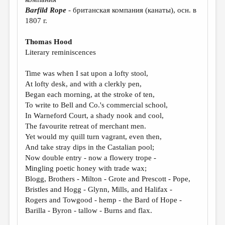
МАЛАЯ ПРОЗА
Barfild
Rope
- британская компания (канаты), осн. в
ЭССЕИСТИКА
1807 г.
ЛИТЕРАТУРОВЕДЕНИЕ
Thomas Hood
Literary reminiscences
КУЛЬТУРОВЕДЕНИЕ
ПУБЛИЦИСТИКА
Time was when I sat upon a lofty stool,
At lofty desk, and with a clerkly pen,
РЕЦЕНЗИРОВАНИЕ
Began each morning, at the stroke of ten,
To write to Bell and Co.'s commercial school,
ЦИКЛЫ ПУБЛИКАЦИЙ
In Warneford Court, a shady nook and cool,
ТРЕДИАКОВСКИЙ
The favourite retreat of merchant men.
Yet would my quill turn vagrant, even then,
МЕДИА
And take stray dips in the Castalian pool;
Now double entry - now a flowery trope -
ВКОНТАКТЕ
Mingling poetic honey with trade wax;
Blogg, Brothers - Milton - Grote and Prescott - Pope,
Bristles and Hogg - Glynn, Mills, and Halifax -
Rogers and Towgood - hemp - the Bard of Hope -
Barilla - Byron - tallow - Burns and flax.