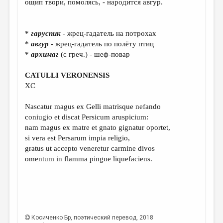
ощип твори, помолясь, - народится авгур.
ДАЙДЖЕСТ
ПРОИЗВЕДЕНИЯ
*
гаруспик
- жрец-гадатель на потрохах
*
авгур
- жрец-гадатель по полёту птиц
ПЕРЕВОДЫ
*
архимаг
(с греч.) - шеф-повар
КОНКУРСЫ
CATULLI VERONENSIS
ДЕТСКАЯ КОМНАТА
XC
КНИЖНАЯ ПОЛКА
Nascatur magus ex Gelli matrisque nefando
coniugio et discat Persicum aruspicium:
ОБЗОР ЛИТЕРАТУРЫ
nam magus ex matre et gnato gignatur oportet,
СТРАНИЦЫ ПАМЯТИ
si vera est Persarum impia religio,
gratus ut accepto veneretur carmine divos
ОБЪЯВЛЕНИЯ
omentum in flamma pingue liquefaciens.
КОЛОНКА РЕДАКТОРА
РЕДКОЛЛЕГИЯ
ОТ РЕДАКЦИИ
Косиченко Бр
, поэтический перевод, 2018