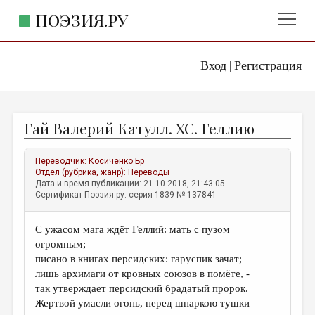
ПОЭЗИЯ.РУ
Вход
Регистрация
ГЛАВНОЕ МЕНЮ
|
ПОЭЗИЯ.РУ
ИЗДАТЕЛЬСТВО
Гай Валерий Катулл. XC. Геллию
ЖАНРЫ
АВТОРЫ
Переводчик:
Косиченко Бр
Отдел (рубрика, жанр):
Переводы
КОММЕНТАРИИ
Дата и время публикации: 21.10.2018, 21:43:05
Сертификат Поэзия.ру: серия 1839 № 137841
ЛИТСАЛОН
С ужасом мага ждёт Геллий: мать с пузом
НОВОСТИ
огромным;
ПРАВИЛА САЙТА
писано в книгах персидских: гаруспик зачат;
лишь архимаги от кровных союзов в помёте, -
так утверждает персидский брадатый пророк.
ОТДЕЛЫ И РУБРИКИ
Жертвой умасли огонь, перед шпаркою тушки
ИЗБРАННОЕ