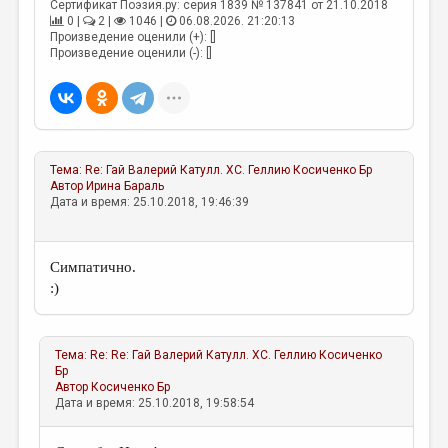
МАЛАЯ ПРОЗА
Сертификат Поэзия.ру: серия 1839 № 137841 от 21.10.2018
0 |
2 |
1046 |
06.08.2026. 21:20:13
Произведение оценили (+): []
ЭССЕИСТИКА
Произведение оценили (-): []
ЛИТЕРАТУРОВЕДЕНИЕ
КУЛЬТУРОВЕДЕНИЕ
ПУБЛИЦИСТИКА
Тема:
Re: Гай Валерий Катулл. XC. Геллию
Косиченко Бр
РЕЦЕНЗИРОВАНИЕ
Автор
Ирина Бараль
Дата и время: 25.10.2018, 19:46:39
ЦИКЛЫ ПУБЛИКАЦИЙ
ТРЕДИАКОВСКИЙ
Симпатично.
МЕДИА
:)
ВКОНТАКТЕ
Тема:
Re: Re: Гай Валерий Катулл. XC. Геллию
Косиченко
Бр
Автор
Косиченко Бр
Дата и время: 25.10.2018, 19:58:54