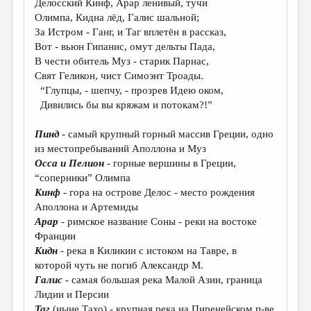
Делосский Кинф, Арар ленивый, тучи
Олимпа, Кидна лёд, Галис шальной;
ДАЙДЖЕСТ
За Истром - Ганг, и Таг вплетён в рассказ,
ПРОИЗВЕДЕНИЯ
Вот - вьюн Гипанис, омут дельты Пада,
В чести обитель Муз - старик Парнас,
ПЕРЕВОДЫ
Свят Геликон, чист Симоэнт Троады.
“Глупцы, - шепчу, - прозрев Идею оком,
КОНКУРСЫ
Дивились бы вы кряжам и потокам?!”
ДЕТСКАЯ КОМНАТА
Пинд
- самый крупный горный массив Греции, одно
КНИЖНАЯ ПОЛКА
из местопребываний Аполлона и Муз
Осса и Пелион
-
горные вершины в Греции,
ОБЗОР ЛИТЕРАТУРЫ
“соперники” Олимпа
СТРАНИЦЫ ПАМЯТИ
Кинф
- гора на острове Делос - место рождения
Аполлона и Артемиды
ОБЪЯВЛЕНИЯ
Арар
- римское название Соны - реки на востоке
Франции
КОЛОНКА РЕДАКТОРА
Кидн
- река в Киликии с истоком на Тавре, в
которой чуть не погиб Александр М.
РЕДКОЛЛЕГИЯ
Галис
- самая большая река Малой Азии, граница
ОТ РЕДАКЦИИ
Лидии и Персии
Таг
(ныне Тахо) - крупная река на Пиренейском п-ве