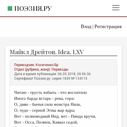
ПОЭЗИЯ.РУ
Вход
Регистрация
ГЛАВНОЕ МЕНЮ
|
ПОЭЗИЯ.РУ
ИЗДАТЕЛЬСТВО
Майкл Дрейтон. Idea. LXV
ЖАНРЫ
АВТОРЫ
Переводчик:
Косиченко Бр
Отдел (рубрика, жанр):
Переводы
КОММЕНТАРИИ
Дата и время публикации: 06.05.2018, 00:06:36
Сертификат Поэзия.ру: серия 1839 № 134115
ЛИТСАЛОН
Читаю - грусть избыть - что восхитило
НОВОСТИ
Иного барда встарь - река, гора:
ПРАВИЛА САЙТА
О, диво - бычья сила монстра Нила,
О, чудо - серной Этны жар ядра;
Вот - полноводный Инд, вот - Пинда кручи,
ОТДЕЛЫ И РУБРИКИ
Вот - Осса, Пелион, Кавказ седой,
ИЗБРАННОЕ