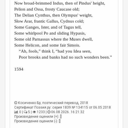
Now broad-brimmed Indus, then of Pindus' height,
Pelion and Ossa, frosty Caucase old;
The Delian Cynthus, then Olympus' weight,
Slow Arar, frantic Gallus, Cydnus cold;
Some Ganges, Ister, and of Tagus tell,
Some whirlpool Po and sliding Hypasis,
Some old Parnassus where the Muses dwell,
Some Helicon, and some fair Simois.
“Ah, fools,” think I, “had you Idea seen,
Poor brooks and banks had no such wonders been.”
1594
Косиченко Бр
, поэтический перевод, 2018
Сертификат Поэзия.ру: серия 1839 № 134115 от 06.05.2018
0 |
5 |
1233 |
06.08.2026. 16:21:32
Произведение оценили (+): []
Произведение оценили (-): []