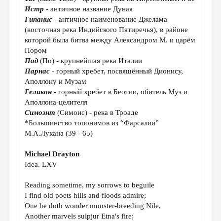
МАЛАЯ ПРОЗА
Истр
- античное название Дуная
Гипанис
- античное наименование Джелама
ЭССЕИСТИКА
(восточная река Индийского Пятиречья), в районе
ЛИТЕРАТУРОВЕДЕНИЕ
которой была битва между Александром М. и царём
Пором
КУЛЬТУРОВЕДЕНИЕ
Пад
(По) - крупнейшая река Италии
Парнас
- горный хребет, посвящённый Дионису,
ПУБЛИЦИСТИКА
Аполлону и Музам
РЕЦЕНЗИРОВАНИЕ
Геликон
- горный хребет в Беотии, обитель Муз и
Аполлона-целителя
ЦИКЛЫ ПУБЛИКАЦИЙ
Симоэнт
(Симоис) - река в Троаде
*Большинство топонимов из “Фарсалии”
ТРЕДИАКОВСКИЙ
М.А.Лукана (39 - 65)
МЕДИА
Michael Drayton
ВКОНТАКТЕ
Idea. LXV
Reading sometime, my sorrows to beguile
I find old poets hills and floods admire;
One he doth wonder monster-breeding Nile,
Another marvels sulpjur Etna's fire;