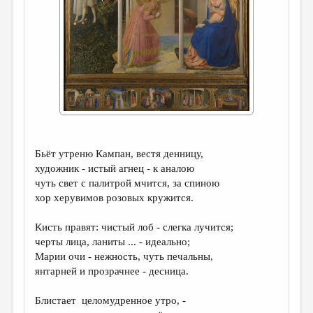
ДАЙДЖЕСТ
ПРОИЗВЕДЕНИЯ
ПЕРЕВОДЫ
КОНКУРСЫ
ДЕТСКАЯ КОМНАТА
КНИЖНАЯ ПОЛКА
Бьёт утреню Кампан, вестя денницу,
ОБЗОР ЛИТЕРАТУРЫ
художник - истый агнец - к аналою
чуть свет с палитрой мчится, за спиною
СТРАНИЦЫ ПАМЯТИ
хор херувимов розовых кружится.
ОБЪЯВЛЕНИЯ
Кисть правят: чистый лоб - слегка лучится;
черты лица, ланиты ... - идеально;
КОЛОНКА РЕДАКТОРА
Марии очи - нежность, чуть печальны,
РЕДКОЛЛЕГИЯ
янтарней и прозрачнее - десница.
ОТ РЕДАКЦИИ
Блистает целомудренное утро, -