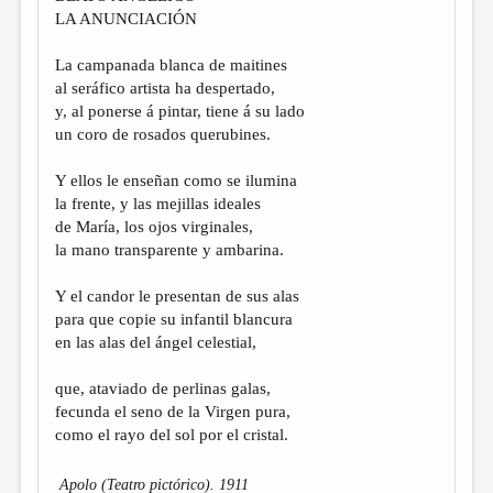
LA ANUNCIACIÓN
La campanada blanca de maitines
al seráfico artista ha despertado,
y, al ponerse á pintar, tiene á su lado
un coro de rosados querubines.
Y ellos le enseñan como se ilumina
la frente, y las mejillas ideales
de María, los ojos virginales,
la mano transparente y ambarina.
Y el candor le presentan de sus alas
para que copie su infantil blancura
en las alas del ángel celestial,
que, ataviado de perlinas galas,
fecunda el seno de la Virgen pura,
como el rayo del sol por el cristal.
Apolo (Teatro pictórico). 1911