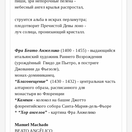
пиши, зри непорочные пелёна -
МАЛАЯ ПРОЗА
небесный ангел крылья распростал,
ЭССЕИСТИКА
струится альба в искрах перламутра;
ЛИТЕРАТУРОВЕДЕНИЕ
плодотворит Пречистой Девы лоно -
луч солнца, пронизающий кристалл.
КУЛЬТУРОВЕДЕНИЕ
ПУБЛИЦИСТИКА
Фра Беато Анжелико
(1400 - 1455) - выдающийся
РЕЦЕНЗИРОВАНИЕ
итальянский художник Раннего Возрождения
(урождённый Гвидо ди Пьетро, в постриге
ЦИКЛЫ ПУБЛИКАЦИЙ
Джованни да Фьезоле),
ТРЕДИАКОВСКИЙ
монах-доминиканец.
“Благовещение”
(1430 - 1432) - центральная часть
МЕДИА
алтарного образа, расписанного для
монастыря во Флоренции
ВКОНТАКТЕ
*
Кампан
- колокол на башне Джотто
флорентийского собора Санта-Мария-дель-Фьоре
*
“Хор ангелов”
- картина Фра Анжелико
Manuel Machado
BEATO ANGÉLICO