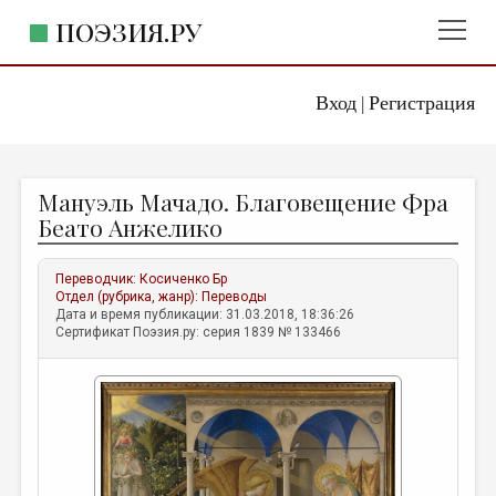
ПОЭЗИЯ.РУ
Вход
Регистрация
ГЛАВНОЕ МЕНЮ
|
ПОЭЗИЯ.РУ
ИЗДАТЕЛЬСТВО
Мануэль Мачадо. Благовещение Фра
ЖАНРЫ
Беато Анжелико
АВТОРЫ
Переводчик:
Косиченко Бр
КОММЕНТАРИИ
Отдел (рубрика, жанр):
Переводы
Дата и время публикации: 31.03.2018, 18:36:26
ЛИТСАЛОН
Сертификат Поэзия.ру: серия 1839 № 133466
НОВОСТИ
ПРАВИЛА САЙТА
ОТДЕЛЫ И РУБРИКИ
ИЗБРАННОЕ