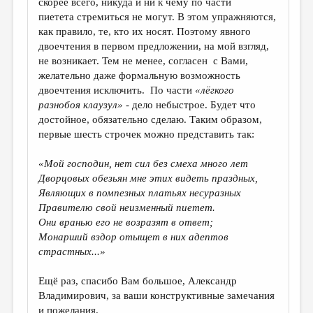
скорее всего, никуда и ни к чему по части
пиетета стремиться не могут. В этом упражняются,
как правило, те, кто их носят. Поэтому явного
двоечтения в первом предложении, на мой взгляд,
не возникает. Тем не менее, согласен с Вами,
желательно даже формальную возможность
двоечтения исключить. По части
«лёгкого
разнобоя клаузул»
- дело небыстрое. Будет что
достойное, обязательно сделаю. Таким образом,
первые шесть строчек можно представить так:
«Мой господин, нет сил без смеха много лет
Дворцовых обезьян мне этих видеть праздных,
Являющих в помпезных платьях несуразных
Правителю свой неизменный пиетет.
Они вранью его не возразят в ответ;
Монарший вздор отыщет в них адептов
страстных...»
Ещё раз, спасибо Вам большое, Александр
Владимирович, за ваши конструктивные замечания
и пожелания.