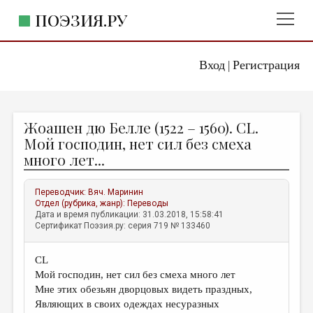
ПОЭЗИЯ.РУ
Вход
Регистрация
ГЛАВНОЕ МЕНЮ
|
ПОЭЗИЯ.РУ
ИЗДАТЕЛЬСТВО
Жоашен дю Белле (1522 – 1560). CL.
ЖАНРЫ
Мой господин, нет сил без смеха
много лет...
АВТОРЫ
КОММЕНТАРИИ
Переводчик:
Вяч. Маринин
Отдел (рубрика, жанр):
Переводы
ЛИТСАЛОН
Дата и время публикации: 31.03.2018, 15:58:41
Сертификат Поэзия.ру: серия 719 № 133460
НОВОСТИ
ПРАВИЛА САЙТА
CL
Мой господин, нет сил без смеха много лет
ОТДЕЛЫ И РУБРИКИ
Мне этих обезьян дворцовых видеть праздных,
Являющих в своих одеждах несуразных
ИЗБРАННОЕ