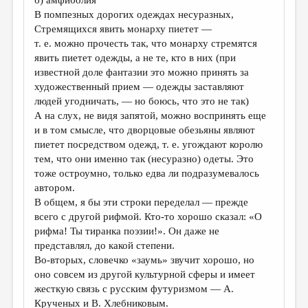
б) амфиболия
В помпезных дорогих одеждах несуразных,
Стремящихся явить монарху пиетет —
т. е. можно прочесть так, что монарху стремятся
явить пиетет одежды, а не те, кто в них (при
известной доле фантазии это можно принять за
художественный прием — одежды заставляют
людей угодничать, — но боюсь, что это не так)
А на слух, не видя запятой, можно воспринять еще
и в том смысле, что дворцовые обезьяны являют
пиетет посредством одежд, т. е. угождают королю
тем, что они именно так (несуразно) одеты. Это
тоже остроумно, только едва ли подразумевалось
автором.
В общем, я бы эти строки переделал — прежде
всего с другой рифмой. Кто-то хорошо сказал: «О
рифма! Ты тиранка поэзии!». Он даже не
представлял, до какой степени.
Во-вторых, словечко «заумь» звучит хорошо, но
оно совсем из другой культурной сферы и имеет
жесткую связь с русским футуризмом — А.
Крученых и В. Хлебниковым.