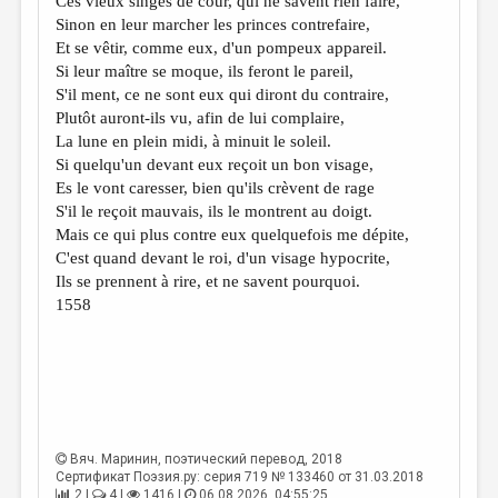
Ces vieux singes de cour, qui ne savent rien faire,
МАЛАЯ ПРОЗА
Sinon en leur marcher les princes contrefaire,
ЭССЕИСТИКА
Et se vêtir, comme eux, d'un pompeux appareil.
Si leur maître se moque, ils feront le pareil,
ЛИТЕРАТУРОВЕДЕНИЕ
S'il ment, ce ne sont eux qui diront du contraire,
Plutôt auront-ils vu, afin de lui complaire,
КУЛЬТУРОВЕДЕНИЕ
La lune en plein midi, à minuit le soleil.
ПУБЛИЦИСТИКА
Si quelqu'un devant eux reçoit un bon visage,
Es le vont caresser, bien qu'ils crèvent de rage
РЕЦЕНЗИРОВАНИЕ
S'il le reçoit mauvais, ils le montrent au doigt.
Mais ce qui plus contre eux quelquefois me dépite,
ЦИКЛЫ ПУБЛИКАЦИЙ
C'est quand devant le roi, d'un visage hypocrite,
ТРЕДИАКОВСКИЙ
Ils se prennent à rire, et ne savent pourquoi.
1558
МЕДИА
ВКОНТАКТЕ
Вяч. Маринин
, поэтический перевод, 2018
Сертификат Поэзия.ру: серия 719 № 133460 от 31.03.2018
2 |
4 |
1416 |
06.08.2026. 04:55:25