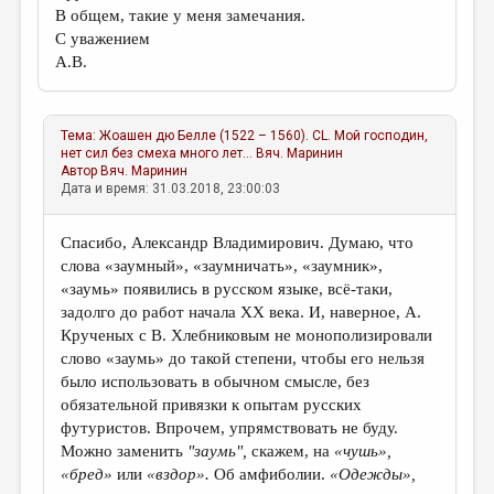
В общем, такие у меня замечания.
С уважением
А.В.
Тема:
Жоашен дю Белле (1522 – 1560). СL. Мой господин,
нет сил без смеха много лет...
Вяч. Маринин
Автор
Вяч. Маринин
Дата и время: 31.03.2018, 23:00:03
Спасибо, Александр Владимирович. Думаю, что
слова «заумный», «заумничать», «заумник»,
«заумь» появились в русском языке, всё-таки,
задолго до работ начала XX века. И, наверное, A.
Крученых с В. Хлебниковым не монополизировали
слово «заумь» до такой степени, чтобы его нельзя
было использовать в обычном смысле, без
обязательной привязки к опытам русских
футуристов. Впрочем, упрямствовать не буду.
Можно заменить
"заумь",
скажем, на
«чушь»,
«бред»
или
«вздор».
Об амфиболии.
«Одежды»,