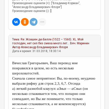
Произведение оценили (+): ["Владимир Корман",
"Александр Владимирович Флоря"]
Произведение оценили (-): []
Тема:
Re: Жоашен дю Белле (1522 – 1560). XL. Мой
господин, нет сил без смеха много лет...
Вяч. Маринин
Автор
Александр Владимирович Флоря
Дата и время: 31.03.2018, 18:30:14
Вячеслав Григорьевич, Ваш перевод мне
понравился в целом, но есть несколько
шероховатостей.
Сначала самое неприятное: Вы, по-моему, неудачно
выбрали рифму для строк 2,3, 6,7. Отсюда
а) легкий разнобой клаузул:
аЗных — аСных
(он
несколько сглаживается тем, что попарно они
совпадают, но Вы же понимаете, что только
несколько
сглаживается, а не компенсируется)