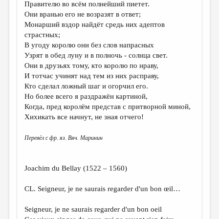
Правителю во всём полнейший пиетет.
ДАЙДЖЕСТ
Они вранью его не возразят в ответ;
Монарший вздор найдёт средь них адептов
ПРОИЗВЕДЕНИЯ
страстных;
В угоду королю они без слов напрасных
ПЕРЕВОДЫ
Узрят в обед луну и в полночь - солнца свет.
КОНКУРСЫ
Они в друзьях тому, кто королю по нраву,
И тотчас учинят над тем из них расправу,
ДЕТСКАЯ КОМНАТА
Кто сделал ложный шаг и огорчил его.
Но более всего я раздражён картиной,
КНИЖНАЯ ПОЛКА
Когда, пред королём представ с притворной миной,
ОБЗОР ЛИТЕРАТУРЫ
Хихикать все начнут, не зная отчего!
СТРАНИЦЫ ПАМЯТИ
Перевёл с фр. яз. Вяч. Маринин
ОБЪЯВЛЕНИЯ
Joachim du Bellay (1522 – 1560)
КОЛОНКА РЕДАКТОРА
РЕДКОЛЛЕГИЯ
CL. Seigneur, je ne saurais regarder d'un bon œil…
ОТ РЕДАКЦИИ
Seigneur, je ne saurais regarder d'un bon oeil