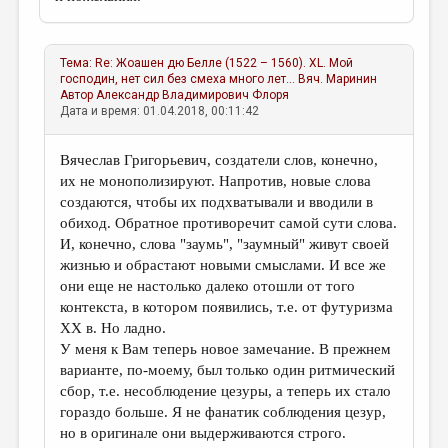
Тема:
Re: Жоашен дю Белле (1522 – 1560). XL. Мой
господин, нет сил без смеха много лет...
Вяч. Маринин
Автор
Александр Владимирович Флоря
Дата и время: 01.04.2018, 00:11:42
Вячеслав Григорьевич, создатели слов, конечно,
их не монополизируют. Напротив, новые слова
создаются, чтобы их подхватывали и вводили в
обиход. Обратное противоречит самой сути слова.
И, конечно, слова "заумь", "заумный" живут своей
жизнью и обрастают новыми смыслами. И все же
они еще не настолько далеко отошли от того
контекста, в котором появились, т.е. от футуризма
XX в. Но ладно.
У меня к Вам теперь новое замечание. В прежнем
варианте, по-моему, был только один ритмический
сбор, т.е. несоблюдение цезуры, а теперь их стало
гораздо больше. Я не фанатик соблюдения цезур,
но в оригинале они выдерживаются строго.