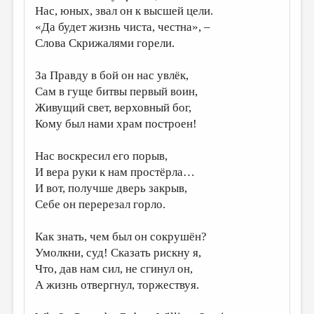
Нас, юных, звал он к высшей цели.
ДАЙДЖЕСТ
«Да будет жизнь чиста, честна», –
Слова Скрижалями горели.
ПРОИЗВЕДЕНИЯ
ПЕРЕВОДЫ
За Правду в бой он нас увлёк,
Сам в гуще битвы первый воин,
КОНКУРСЫ
Живущий свет, верховный бог,
ДЕТСКАЯ КОМНАТА
Кому был нами храм построен!
КНИЖНАЯ ПОЛКА
Нас воскресил его порыв,
ОБЗОР ЛИТЕРАТУРЫ
И вера руки к нам простёрла…
И вот, получше дверь закрыв,
СТРАНИЦЫ ПАМЯТИ
Себе он перерезал горло.
ОБЪЯВЛЕНИЯ
Как знать, чем был он сокрушён?
КОЛОНКА РЕДАКТОРА
Умолкни, суд! Сказать рискну я,
Что, дав нам сил, не сгинул он,
РЕДКОЛЛЕГИЯ
А жизнь отвергнул, торжествуя.
ОТ РЕДАКЦИИ