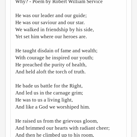
Why? - Poem by Robert William Service
МАЛАЯ ПРОЗА
ЭССЕИСТИКА
He was our leader and our guide;
He was our saviour and our star.
ЛИТЕРАТУРОВЕДЕНИЕ
We walked in friendship by his side,
КУЛЬТУРОВЕДЕНИЕ
Yet set him where our heroes are.
ПУБЛИЦИСТИКА
He taught disdain of fame and wealth;
РЕЦЕНЗИРОВАНИЕ
With courage he inspired our youth;
He preached the purity of health,
ЦИКЛЫ ПУБЛИКАЦИЙ
And held aloft the torch of truth.
ТРЕДИАКОВСКИЙ
He bade us battle for the Right,
МЕДИА
And led us in the carnage grim;
ВКОНТАКТЕ
He was to us a living light,
And like a God we worshiped him.
He raised us from the grievous gloom,
And brimmed our hearts with radiant cheer;
And then he climbed up to his room,