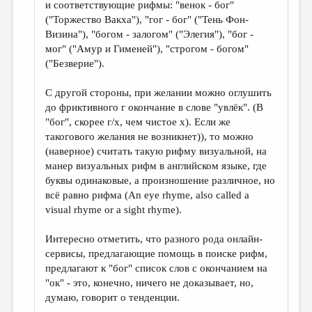
и соответствующие рифмы: "венок - бог"
("Торжество Вакха"), "гог - бог" ("Тень Фон-
Визина"), "богом - залогом" ("Элегия"), "бог -
мог" ("Амур и Гименей"), "строгом - богом"
("Безверие").
С другой стороны, при желании можно оглушить
до фриктивного г окончание в слове "увлёк". (В
"бог", скорее г/х, чем чистое х). Если же
такогового желания не возникнет)), то можно
(наверное) считать такую рифму визуальной, на
манер визуальных рифм в английском языке, где
буквы одинаковые, а произношение различное, но
всё равно рифма (An eye rhyme, also called a
visual rhyme or a sight rhyme).
Интересно отметить, что разного рода онлайн-
сервисы, предлагающие помощь в поиске рифм,
предлагают к "бог" список слов с окончанием на
"ок" - это, конечно, ничего не доказывает, но,
думаю, говорит о тенденции.