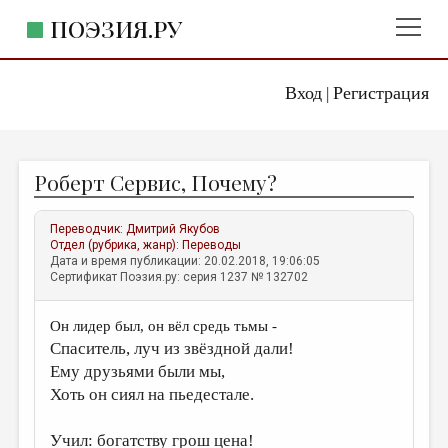
ПОЭЗИЯ.РУ
Вход
Регистрация
ГЛАВНОЕ МЕНЮ
|
ПОЭЗИЯ.РУ
ИЗДАТЕЛЬСТВО
Роберт Сервис, Почему?
ЖАНРЫ
АВТОРЫ
Переводчик:
Дмитрий Якубов
Отдел (рубрика, жанр):
Переводы
КОММЕНТАРИИ
Дата и время публикации: 20.02.2018, 19:06:05
Сертификат Поэзия.ру: серия 1237 № 132702
ЛИТСАЛОН
Он лидер был, он вёл средь тьмы -
НОВОСТИ
Спаситель, луч из звёздной дали!
ПРАВИЛА САЙТА
Ему друзьями были мы,
Хоть он сиял на пьедестале.
ОТДЕЛЫ И РУБРИКИ
Учил: богатству грош цена!
ИЗБРАННОЕ