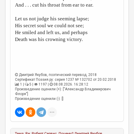
And . . . cut his throat from ear to ear.
Let us not judge his seeming lapse;
His secret soul we could not see;
He smiled and left us, and perhaps
Death was his crowning victory.
Дмитрий Якубов
, поэтический перевод, 2018
Сертификат Поэзия.ру: серия 1237 № 132702 от 20.02.2018
1 |
5 |
1197 |
08.08.2026. 16:28:12
Произведение оценили (+): ["Александр Владимирович
Флоря"]
Произведение оценили (-): []
Тема:
Re: Роберт Сервис, Почему?
Дмитрий Якубов