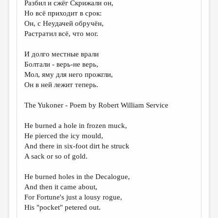
Разбил и сжёг Скрижали он,
Но всё приходит в срок:
ДАЙДЖЕСТ
Он, с Неудачей обручён,
ПРОИЗВЕДЕНИЯ
Растратил всё, что мог.
ПЕРЕВОДЫ
И долго местные врали
Болтали - верь-не верь,
КОНКУРСЫ
Мол, яму для него прожгли,
ДЕТСКАЯ КОМНАТА
Он в ней лежит теперь.
КНИЖНАЯ ПОЛКА
The Yukoner - Poem by Robert William Service
ОБЗОР ЛИТЕРАТУРЫ
He burned a hole in frozen muck,
СТРАНИЦЫ ПАМЯТИ
He pierced the icy mould,
And there in six-foot dirt he struck
ОБЪЯВЛЕНИЯ
A sack or so of gold.
КОЛОНКА РЕДАКТОРА
He burned holes in the Decalogue,
РЕДКОЛЛЕГИЯ
And then it came about,
For Fortune's just a lousy rogue,
ОТ РЕДАКЦИИ
His "pocket" petered out.