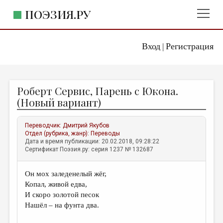
ПОЭЗИЯ.РУ
Вход
Регистрация
ГЛАВНОЕ МЕНЮ
|
ПОЭЗИЯ.РУ
ИЗДАТЕЛЬСТВО
Роберт Сервис, Парень с Юкона.
ЖАНРЫ
(Новый вариант)
АВТОРЫ
Переводчик:
Дмитрий Якубов
КОММЕНТАРИИ
Отдел (рубрика, жанр):
Переводы
Дата и время публикации: 20.02.2018, 09:28:22
ЛИТСАЛОН
Сертификат Поэзия.ру: серия 1237 № 132687
НОВОСТИ
Он мох заледенелый жёг,
ПРАВИЛА САЙТА
Копал, живой едва,
И скоро золотой песок
ОТДЕЛЫ И РУБРИКИ
Нашёл – на фунта два.
ИЗБРАННОЕ