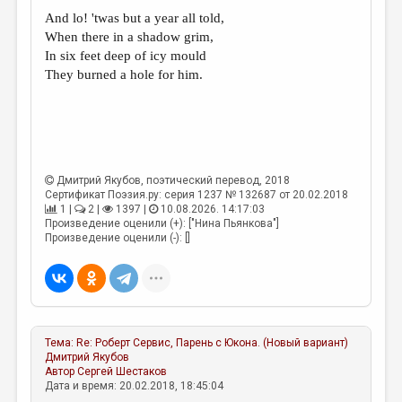
МАЛАЯ ПРОЗА
And lo! 'twas but a year all told,
ЭССЕИСТИКА
When there in a shadow grim,
In six feet deep of icy mould
ЛИТЕРАТУРОВЕДЕНИЕ
They burned a hole for him.
КУЛЬТУРОВЕДЕНИЕ
ПУБЛИЦИСТИКА
РЕЦЕНЗИРОВАНИЕ
Дмитрий Якубов
, поэтический перевод, 2018
ЦИКЛЫ ПУБЛИКАЦИЙ
Сертификат Поэзия.ру: серия 1237 № 132687 от 20.02.2018
1 |
2 |
1397 |
10.08.2026. 14:17:03
ТРЕДИАКОВСКИЙ
Произведение оценили (+): ["Нина Пьянкова"]
Произведение оценили (-): []
МЕДИА
ВКОНТАКТЕ
Тема:
Re: Роберт Сервис, Парень с Юкона. (Новый вариант)
Дмитрий Якубов
Автор
Сергей Шестаков
Дата и время: 20.02.2018, 18:45:04