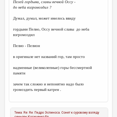
Пелей гордыни, славы вечной Оссу -
до неба взгромоздил ?
Думал, думал, может имелось ввиду
гордыни Пелио, Оссу вечной славы до неба
взгромоздил
Пелио - Пелион
в оригинале нет названий гор, там просто
надменные (великолепные) горы бессмертной
памяти
зачем так сложно и непонятно надо было
громоздить первый катрен .
Тема:
Re: Re: Педро Эспиноса. Сонет к суровому взляду
сеньоры
Косиченко Бр