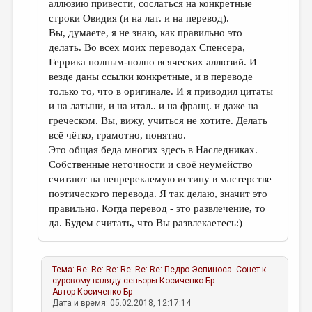
аллюзию привести, сослаться на конкретные
строки Овидия (и на лат. и на перевод).
Вы, думаете, я не знаю, как правильно это
делать. Во всех моих переводах Спенсера,
Геррика полным-полно всяческих аллюзий. И
везде даны ссылки конкретные, и в переводе
только то, что в оригинале. И я приводил цитаты
и на латыни, и на итал.. и на франц. и даже на
греческом. Вы, вижу, учиться не хотите. Делать
всё чётко, грамотно, понятно.
Это общая беда многих здесь в Наследниках.
Собственные неточности и своё неумейство
считают на непререкаемую истину в мастерстве
поэтического перевода. Я так делаю, значит это
правильно. Когда перевод - это развлечение, то
да. Будем считать, что Вы развлекаетесь:)
Тема:
Re: Re: Re: Re: Re: Re: Педро Эспиноса. Сонет к
суровому взляду сеньоры
Косиченко Бр
Автор
Косиченко Бр
Дата и время: 05.02.2018, 12:17:14