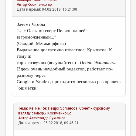
Автор
Косиченко Бр
Дата и время: 04.02.2018, 16:21:08
Зачем? Чтобы
“... с Оссы он сверг Пелион на неё
взгроможденный...”
(Овидий. Метаморфозы)
Выражение достаточно известное. Крылатое. К
тому ж
горы созвучны (вслушайтесь) -
Педро Эспиноса...
[Здесь очень неудобный редактор, работает по-
разному через
Google и Yandex, приходится несколько раз править
"ошмётки"
Тема:
Re: Re: Re: Педро Эспиноса. Сонет к суровому
взляду сеньоры
Косиченко Бр
Автор
Александр Лукьянов
Дата и время: 05.02.2018, 09:45:21