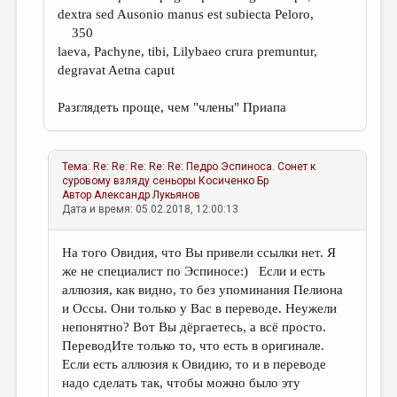
dextra sed Ausonio manus est subiecta Peloro,
350
laeva, Pachyne, tibi, Lilybaeo crura premuntur,
degravat Aetna caput
Разглядеть проще, чем "члены" Приапа
Тема:
Re: Re: Re: Re: Re: Педро Эспиноса. Сонет к
суровому взляду сеньоры
Косиченко Бр
Автор
Александр Лукьянов
Дата и время: 05.02.2018, 12:00:13
На того Овидия, что Вы привели ссылки нет. Я
же не специалист по Эспиносе:) Если и есть
аллюзия, как видно, то без упоминания Пелиона
и Оссы. Они только у Вас в переводе. Неужели
непонятно? Вот Вы дёргаетесь, а всё просто.
ПереводИте только то, что есть в оригинале.
Если есть аллюзия к Овидию, то и в переводе
надо сделать так, чтобы можно было эту