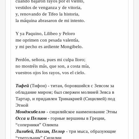
cuando bajaron rayos por el viento,
МАЛАЯ ПРОЗА
vestidos de venganza y de vitoria,
ЭССЕИСТИКА
y, renovando de Tifeo la historia,
la máquina abrasaron de mi intento.
ЛИТЕРАТУРОВЕДЕНИЕ
Y ya Paquino, Lilibeo y Peloro
КУЛЬТУРОВЕДЕНИЕ
me oprimen con pesada valentía,
ПУБЛИЦИСТИКА
y mi pecho es ardiente Mongibelo.
РЕЦЕНЗИРОВАНИЕ
Perdón, señora, pues mi culpa lloro;
no mostréis más, que son, a costa mía,
ЦИКЛЫ ПУБЛИКАЦИЙ
vuestros ojos los rayos, vos el cielo.
ТРЕДИАКОВСКИЙ
Тифей
(Тифон) - титан, боровшийся с Зевсом за
МЕДИА
обладание миром; был свержен молнией Зевса в
Тартар, и придавлен Тринакрией (Сицилией) под
ВКОНТАКТЕ
Этной
Монджибелло
- сицилийское наименование Этны
Осса и Пелион
- горные вершины в Греции,
“соперники” Олимпа
Лилибей, Пахин, Пелор
- три мыса, образующие
“трегольник” Сицилии