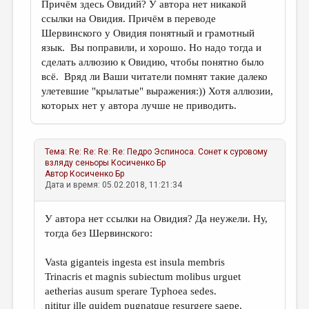
Причём здесь Овидий? У автора нет никакой
ссылки на Овидия. Причём в переводе
Шервинского у Овидия понятный и грамотный
язык. Вы поправили, и хорошо. Но надо тогда и
сделать аллюзию к Овидию, чтобы понятно было
всё. Вряд ли Ваши читатели помнят такие далеко
улетевшие "крылатые" выражения:)) Хотя аллюзии,
которых нет у автора лучше не приводить.
Тема:
Re: Re: Re: Re: Педро Эспиноса. Сонет к суровому
взляду сеньоры
Косиченко Бр
Автор
Косиченко Бр
Дата и время: 05.02.2018, 11:21:34
У автора нет ссылки на Овидия? Да неужели. Ну,
тогда без Шервинского:
Vasta giganteis ingesta est insula membris
Trinacris et magnis subiectum molibus urguet
aetherias ausum sperare Typhoea sedes.
nititur ille quidem pugnatque resurgere saepe,