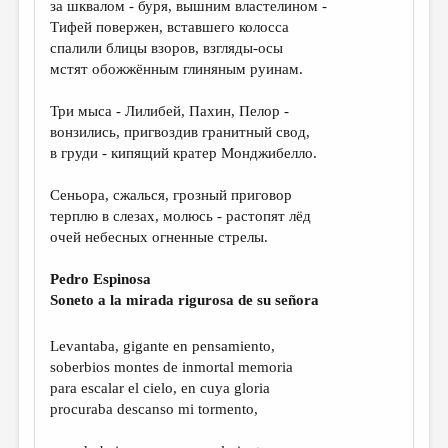
за шквалом - буря, вышним властелином -
Тифей повержен, вставшего колосса
ДАЙДЖЕСТ
спалили блицы взоров, взгляды-осы
ПРОИЗВЕДЕНИЯ
мстят обожжённым глиняным руинам.
ПЕРЕВОДЫ
Три мыса - Лилибей, Пахин, Пелор -
вонзились, пригвоздив гранитный свод,
КОНКУРСЫ
в груди - кипящий кратер Монджибелло.
ДЕТСКАЯ КОМНАТА
Сеньора, сжалься, грозный приговор
КНИЖНАЯ ПОЛКА
терплю в слезах, молюсь - растопят лёд
очей небесных огненные стрелы.
ОБЗОР ЛИТЕРАТУРЫ
СТРАНИЦЫ ПАМЯТИ
Pedro Espinosa
Soneto a la mirada rigurosa de su señora
ОБЪЯВЛЕНИЯ
Levantaba, gigante en pensamiento,
КОЛОНКА РЕДАКТОРА
soberbios montes de inmortal memoria
РЕДКОЛЛЕГИЯ
para escalar el cielo, en cuya gloria
procuraba descanso mi tormento,
ОТ РЕДАКЦИИ