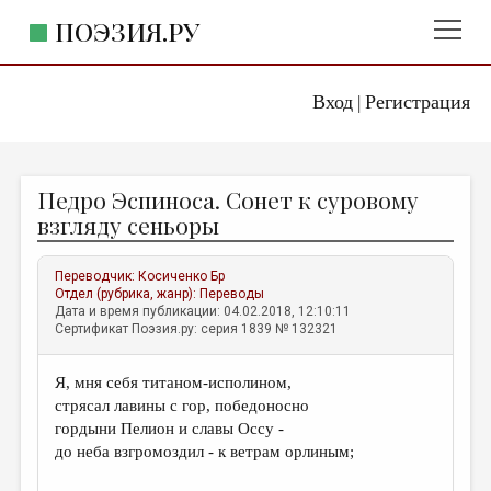
ПОЭЗИЯ.РУ
Вход
Регистрация
ГЛАВНОЕ МЕНЮ
|
ПОЭЗИЯ.РУ
ИЗДАТЕЛЬСТВО
Педро Эспиноса. Сонет к суровому
ЖАНРЫ
взгляду сеньоры
АВТОРЫ
Переводчик:
Косиченко Бр
КОММЕНТАРИИ
Отдел (рубрика, жанр):
Переводы
Дата и время публикации: 04.02.2018, 12:10:11
ЛИТСАЛОН
Сертификат Поэзия.ру: серия 1839 № 132321
НОВОСТИ
Я, мня себя титаном-исполином,
ПРАВИЛА САЙТА
стрясал лавины с гор, победоносно
гордыни Пелион и славы Оссу -
ОТДЕЛЫ И РУБРИКИ
до неба взгромоздил - к ветрам орлиным;
ИЗБРАННОЕ