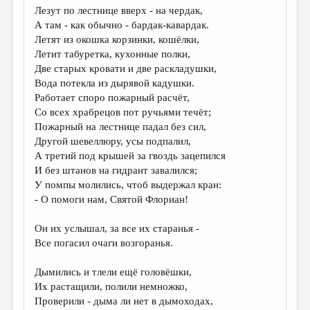
Лезут по лестнице вверх - на чердак,
А там - как обычно - бардак-кавардак.
Летят из окошка корзинки, кошёлки,
Летит табуретка, кухонные полки,
Две старых кровати и две раскладушки,
Вода потекла из дырявой кадушки.
Работает споро пожарный расчёт,
Со всех храбрецов пот ручьями течёт;
Пожарный на лестнице падал без сил,
Другой шевеллюру, усы подпалил,
А третий под крышей за гвоздь зацепился
И без штанов на гидрант завалился;
У помпы молились, чтоб выдержал кран:
- О помоги нам, Святой Флориан!
Он их услышал, за все их старанья -
Все погасил очаги возгоранья.
Дымились и тлели ещё головёшки,
Их растащили, полили немножко,
Проверили - дыма ли нет в дымоходах,