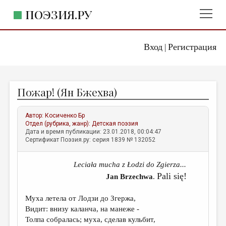
ПОЭЗИЯ.РУ
Вход
Регистрация
ГЛАВНОЕ МЕНЮ
|
ПОЭЗИЯ.РУ
ИЗДАТЕЛЬСТВО
Пожар! (Ян Бжехва)
ЖАНРЫ
АВТОРЫ
Автор:
Косиченко Бр
Отдел (рубрика, жанр):
Детская поэзия
КОММЕНТАРИИ
Дата и время публикации: 23.01.2018, 00:04:47
Сертификат Поэзия.ру: серия 1839 № 132052
ЛИТСАЛОН
Leciała mucha z Łodzi do Zgierza...
НОВОСТИ
Pali się!
Jan Brzechwa
.
ПРАВИЛА САЙТА
Муха летела от Лодзи до Згержа,
ОТДЕЛЫ И РУБРИКИ
Видит: внизу каланча, на манеже -
Толпа собралась; муха, сделав кульбит,
ИЗБРАННОЕ