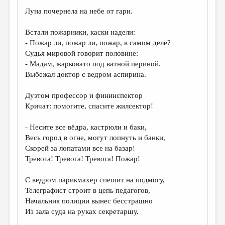
МАЛАЯ ПРОЗА
Луна почернела на небе от гари.
ЭССЕИСТИКА
Встали пожарники, каски надели:
ЛИТЕРАТУРОВЕДЕНИЕ
- Пожар ли, пожар ли, пожар, в самом деле?
Судья мировой говорит половине:
КУЛЬТУРОВЕДЕНИЕ
- Мадам, жарковато под ватной периной.
ПУБЛИЦИСТИКА
Выбежал доктор с ведром аспирина.
РЕЦЕНЗИРОВАНИЕ
Дуэтом профессор и фининспектор
Кричат: помогите, спасите жилсектор!
ЦИКЛЫ ПУБЛИКАЦИЙ
ТРЕДИАКОВСКИЙ
- Несите все вёдра, кастрюли и баки,
Весь город в огне, могут лопнуть и банки,
МЕДИА
Скорей за лопатами все на базар!
Тревога! Тревога! Тревога! Пожар!
ВКОНТАКТЕ
С ведром парикмахер спешит на подмогу,
Телеграфист строит в цепь педагогов,
Начальник полиции вынес бесстрашно
Из зала суда на руках секретаршу.