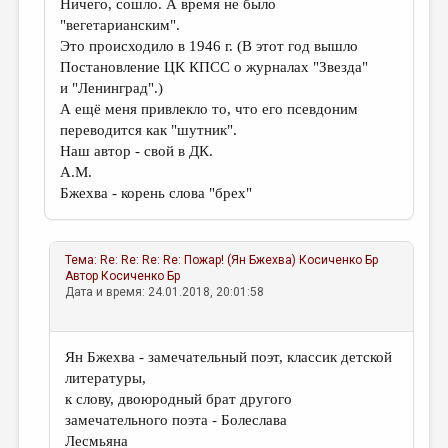
Ничего, сошло. А время не было
"вегетарианским".
Это происходило в 1946 г. (В этот год вышло
Постановление ЦК КПСС о журналах "Звезда"
и "Ленинград".)
А ещё меня привлекло то, что его псевдоним
переводится как "шутник".
Наш автор - свой в ДК.
А.М.
Бжехва - корень слова "брех"
Тема:
Re: Re: Re: Re: Пожар! (Ян Бжехва)
Косиченко Бр
Автор
Косиченко Бр
Дата и время: 24.01.2018, 20:01:58
Ян Бжехва - замечательный поэт, классик детской
литературы,
к слову, двоюродный брат другого
замечательного поэта - Болеслава
Лесмьяна