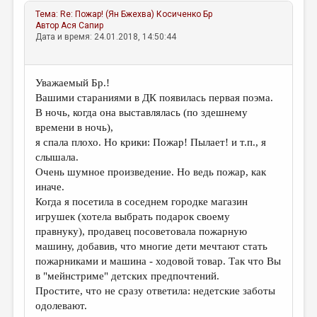
Тема:
Re: Пожар! (Ян Бжехва)
Косиченко Бр
Автор
Ася Сапир
Дата и время: 24.01.2018, 14:50:44
Уважаемый Бр.!
Вашими стараниями в ДК появилась первая поэма.
В ночь, когда она выставлялась (по здешнему
времени в ночь),
я спала плохо. Но крики: Пожар! Пылает! и т.п., я
слышала.
Очень шумное произведение. Но ведь пожар, как
иначе.
Когда я посетила в соседнем городке магазин
игрушек (хотела выбрать подарок своему
правнуку), продавец посоветовала пожарную
машину, добавив, что многие дети мечтают стать
пожарниками и машина - ходовой товар. Так что Вы
в "мейнстриме" детских предпочтений.
Простите, что не сразу ответила: недетские заботы
одолевают.