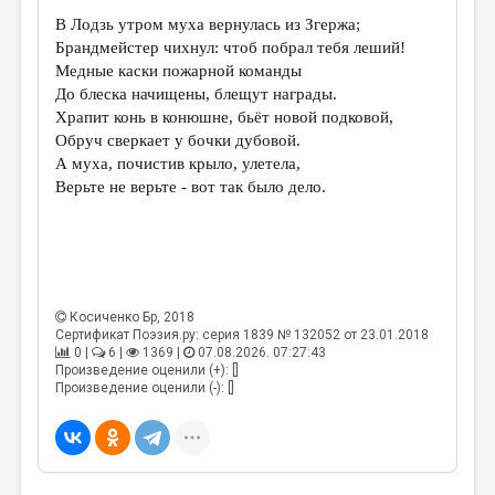
В Лодзь утром муха вернулась из Згержа;
Брандмейстер чихнул: чтоб побрал тебя леший!
Медные каски пожарной команды
До блеска начищены, блещут награды.
Храпит конь в конюшне, бьёт новой подковой,
Обруч сверкает у бочки дубовой.
А муха, почистив крыло, улетела,
Верьте не верьте - вот так было дело.
Косиченко Бр
, 2018
Сертификат Поэзия.ру: серия 1839 № 132052 от 23.01.2018
0 |
6 |
1369 |
07.08.2026. 07:27:43
Произведение оценили (+): []
Произведение оценили (-): []