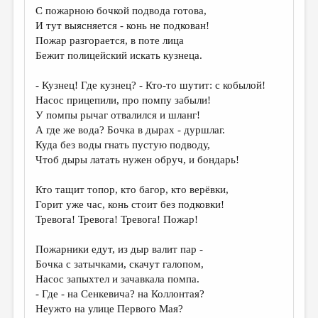
С пожарною бочкой подвода готова,
И тут выясняется - конь не подкован!
Пожар разгорается, в поте лица
Бежит полицейский искать кузнеца.
- Кузнец! Где кузнец? - Кто-то шутит: с кобылой!
Насос прицепили, про помпу забыли!
У помпы рычаг отвалился и шланг!
А где же вода? Бочка в дырах - дуршлаг.
Куда без воды гнать пустую подводу,
Чтоб дыры латать нужен обруч, и бондарь!
Кто тащит топор, кто багор, кто верёвки,
Горит уже час, конь стоит без подковки!
Тревога! Тревога! Тревога! Пожар!
Пожарники едут, из дыр валит пар -
Бочка с затычками, скачут галопом,
Насос запыхтел и зачавкала помпа.
- Где - на Сенкевича? на Коллонтая?
Неужто на улице Первого Мая?