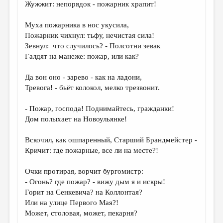
Жужжит: непорядок - пожарник храпит!
ДАЙДЖЕСТ
Муха пожарника в нос укусила,
ПРОИЗВЕДЕНИЯ
Пожарник чихнул: тьфу, нечистая сила!
Зевнул: что случилось? - Полсотни зевак
ПЕРЕВОДЫ
Галдят на манеже: пожар, или как?
КОНКУРСЫ
Да вон оно - зарево - как на ладони,
ДЕТСКАЯ КОМНАТА
Тревога! - бьёт колокол, мелко трезвонит.
КНИЖНАЯ ПОЛКА
- Пожар, господа! Поднимайтесь, гражданки!
ОБЗОР ЛИТЕРАТУРЫ
Дом полыхает на Новоульянке!
СТРАНИЦЫ ПАМЯТИ
Вскочил, как ошпаренный, Старший Брандмейстер -
Кричит: где пожарные, все ли на месте?!
ОБЪЯВЛЕНИЯ
Очки протирая, ворчит бургомистр:
КОЛОНКА РЕДАКТОРА
- Огонь? где пожар? - вижу дым я и искры!
РЕДКОЛЛЕГИЯ
Горит на Сенкевича? на Коллонтая?
Или на улице Первого Мая?!
ОТ РЕДАКЦИИ
Может, столовая, может, пекарня?