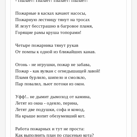
- Пылает! Пылает! Пылает! Пылает!
Пожарные в касках качают насосы,
Пожарную лестницу тянут на тросах
И лезут бесстрашно в багровое пламя,
Горящие рамы круша топорами!
Четыре пожарника тянут рукав
От помпы к одной из ближайших канав.
Огонь - не игрушки, пожар не забава,
Пожар - как вулкан с огнедышащей лавой!
Пламя бурлило, шипело и смолкло,
Пар повалил, льют потоки из окон.
Уфф!.. не дымит дымоход от камина,
Летят из окна - одеяло, перина,
Летят две подушки, софа и комод,
На крыше вопит обезумевший кот.
Работа пожарных и тут не проста:
Как выполнить план по спасенью кота?