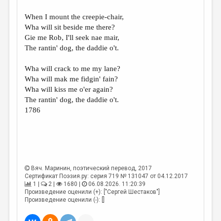
When I mount the creepie-chair,
Wha will sit beside me there?
Gie me Rob, I'll seek nae mair,
The rantin' dog, the daddie o't.
Wha will crack to me my lane?
Wha will mak me fidgin' fain?
Wha will kiss me o'er again?
The rantin' dog, the daddie o't.
1786
Вяч. Маринин
, поэтический перевод, 2017
Сертификат Поэзия.ру: серия 719 № 131047 от 04.12.2017
1 |
2 |
1680 |
06.08.2026. 11:20:39
Произведение оценили (+): ["Сергей Шестаков"]
Произведение оценили (-): []