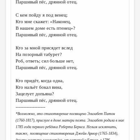
Паршивый пёс, дрянной отец.
ДАЙДЖЕСТ
С кем пойду я под венец;
ПРОИЗВЕДЕНИЯ
Кто мне скажет: «Наконец,
В нашем доме есть птенец»?
ПЕРЕВОДЫ
Паршивый пёс, дрянной отец.
КОНКУРСЫ
Кто за мной присядет вслед
ДЕТСКАЯ КОМНАТА
На позорный табурет?
Роб, ответь; сил больше нет,
КНИЖНАЯ ПОЛКА
Паршивый пёс, дрянной отец.
ОБЗОР ЛИТЕРАТУРЫ
Кто придёт, когда одна,
СТРАНИЦЫ ПАМЯТИ
Кто нальёт бокал вина,
Зацелует допьяна?
ОБЪЯВЛЕНИЯ
Паршивый пёс, дрянной отец.
-------------------
КОЛОНКА РЕДАКТОРА
*Возможно, это стихотворение посвящено Элизабет Патон
РЕДКОЛЛЕГИЯ
(1760-1817), прислуге в доме матери поэта. Элизабет родила в мае
1785 года первого ребёнка Роберта Бернса. Нельзя исключить,
ОТ РЕДАКЦИИ
также, посвящение стихотворения Джейн Армор (1765-1834),