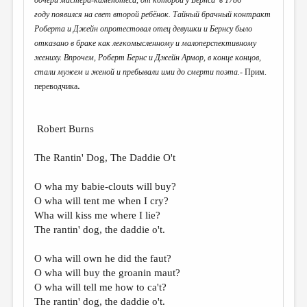
дочери мастера-каменотёса, от которой у Бернса в 1786
МАЛАЯ ПРОЗА
году появился на свет второй ребёнок. Тайный брачный контракт
ЭССЕИСТИКА
Роберта и Джейн опротестовал отец девушки и Бернсу было
отказано в браке как легкомысленному и малоперспективному
ЛИТЕРАТУРОВЕДЕНИЕ
жениху. Впрочем, Роберт Бернс и Джейн Армор, в конце концов,
стали мужем и женой и пребывали ими до смерти поэта.-
Прим.
КУЛЬТУРОВЕДЕНИЕ
.
переводчика
ПУБЛИЦИСТИКА
РЕЦЕНЗИРОВАНИЕ
Robert Burns
ЦИКЛЫ ПУБЛИКАЦИЙ
The Rantin' Dog, The Daddie O't
ТРЕДИАКОВСКИЙ
O wha my babie-clouts will buy?
МЕДИА
O wha will tent me when I cry?
Wha will kiss me where I lie?
ВКОНТАКТЕ
The rantin' dog, the daddie o't.
O wha will own he did the faut?
O wha will buy the groanin maut?
O wha will tell me how to ca't?
The rantin' dog, the daddie o't.