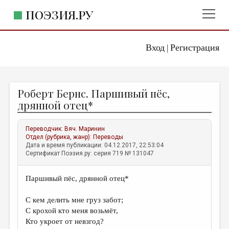
ПОЭЗИЯ.РУ
Вход
Регистрация
ГЛАВНОЕ МЕНЮ
|
ПОЭЗИЯ.РУ
ИЗДАТЕЛЬСТВО
Роберт Бернс. Паршивый пёс,
ЖАНРЫ
дрянной отец*
АВТОРЫ
Переводчик:
Вяч. Маринин
КОММЕНТАРИИ
Отдел (рубрика, жанр):
Переводы
Дата и время публикации: 04.12.2017, 22:53:04
ЛИТСАЛОН
Сертификат Поэзия.ру: серия 719 № 131047
НОВОСТИ
Паршивый пёс, дрянной отец*
ПРАВИЛА САЙТА
С кем делить мне груз забот;
ОТДЕЛЫ И РУБРИКИ
С крохой кто меня возьмёт,
Кто укроет от невзгод?
ИЗБРАННОЕ