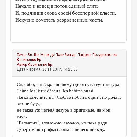
Начало и конец в поток единый слить
И, подчинив слова своей бесспорной власти,
Искусно сочетать разрозненные части.
Тема:
Re: Re: Марк де Папийон де Лафриз. Предпочтения
Косиченко Бр
Автор
Косиченко Бр
Дата и время: 26.11.2017, 14:28:50
Спасибо, я прекрасно вижу где отсутствует цезура.
J'aime les lieux déserts, les habités aussi,
Легко заменить на "Люблю побыть один", но делать
это не буду,
не такая уж чёткая цезура в оригинале, на мой
слух.
"Галантно", возможно, заменю, но пока ради
суперточной рифмы ломать ничего не буду.