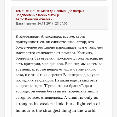
Тема:
Re: Re: Re: Марк де Папийон де Лафриз.
Предпочтения
Косиченко Бр
Автор
Валерий Игнатович
Дата и время: 26.11.2017, 23:04:56
К замечаниям Александра, все же, стоит
прислушиваться, он единственный автор, кто
более-менее регулярно напоминает нам о том, чем
мастерство отличается от ремесла. Конечно,
бриллиант без огранки, по-своему, тоже красив, но
есть критерии, sine qua non. Bien sùr, мы живем во
времена, которые недалеко ушли от каменного
века, и с этой точки зрения Ваш перевод в русле
последних тенденций. Пушкин еще ставил этот
вопрос, говоря: "Пускай толпа бранит", да и
вообще, он очень богатый на творческие мысли,
chain is only as
автор, во всех отношениях. A
strong as its weakest link, but a light vein of
humour is the strongest thing in the world
.