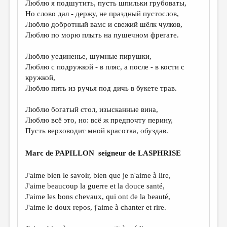
Люблю я подшутить, пусть шпильки грубоваты,
Но слово дал - держу, не праздный пустослов,
ДАЙДЖЕСТ
Люблю добротный вамс и свежий шёлк чулков,
ПРОИЗВЕДЕНИЯ
Люблю по морю плыть на пушечном фрегате.
ПЕРЕВОДЫ
Люблю уединенье, шумные пирушки,
Люблю с подружкой - в пляс, а после - в кости с
КОНКУРСЫ
кружкой,
ДЕТСКАЯ КОМНАТА
Люблю пить из ручья под дичь в букете трав.
КНИЖНАЯ ПОЛКА
Люблю богатый стол, изысканные вина,
Люблю всё это, но: всё ж предпочту перину,
ОБЗОР ЛИТЕРАТУРЫ
Пусть верховодит мной красотка, обуздав.
СТРАНИЦЫ ПАМЯТИ
Marc de PAPILLON seigneur de LASPHRISE
ОБЪЯВЛЕНИЯ
J'aime bien le savoir, bien que je n'aime à lire,
КОЛОНКА РЕДАКТОРА
J'aime beaucoup la guerre et la douce santé,
РЕДКОЛЛЕГИЯ
J'aime les bons chevaux, qui ont de la beauté,
J'aime le doux repos, j'aime à chanter et rire.
ОТ РЕДАКЦИИ