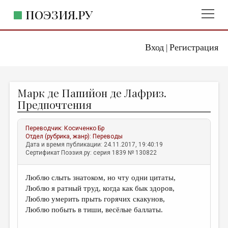
ПОЭЗИЯ.РУ
Вход
Регистрация
ГЛАВНОЕ МЕНЮ
|
ПОЭЗИЯ.РУ
ИЗДАТЕЛЬСТВО
Марк де Папийон де Лафриз.
ЖАНРЫ
Предпочтения
АВТОРЫ
Переводчик:
Косиченко Бр
КОММЕНТАРИИ
Отдел (рубрика, жанр):
Переводы
Дата и время публикации: 24.11.2017, 19:40:19
ЛИТСАЛОН
Сертификат Поэзия.ру: серия 1839 № 130822
НОВОСТИ
Люблю слыть знатоком, но чту одни цитаты,
ПРАВИЛА САЙТА
Люблю я ратный труд, когда как бык здоров,
Люблю умерить прыть горячих скакунов,
ОТДЕЛЫ И РУБРИКИ
Люблю побыть в тиши, весёлые баллаты.
ИЗБРАННОЕ