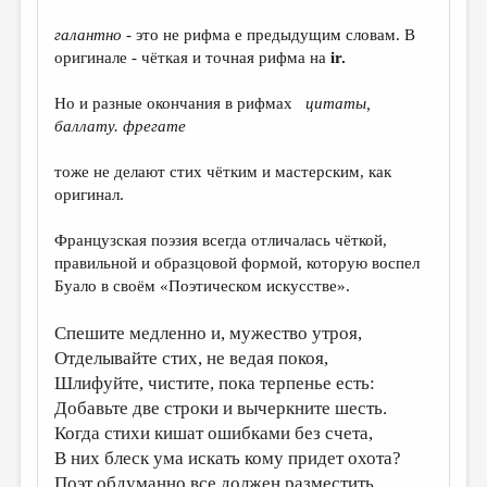
галантно
- это не рифма е предыдущим словам. В
оригинале - чёткая и точная рифма на
ir.
Но и разные окончания в рифмах
цитаты,
баллату. фрегате
тоже не делают стих чётким и мастерским, как
оригинал.
Французская поэзия всегда отличалась чёткой,
правильной и образцовой формой, которую воспел
Буало в своём «Поэтическом искусстве».
Спешите медленно и, мужество утроя,
Отделывайте стих, не ведая покоя,
Шлифуйте, чистите, пока терпенье есть:
Добавьте две строки и вычеркните шесть.
Когда стихи кишат ошибками без счета,
В них блеск ума искать кому придет охота?
Поэт обдуманно все должен разместить,