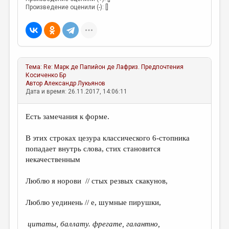
Произведение оценили (-): []
Тема:
Re: Марк де Папийон де Лафриз. Предпочтения
Косиченко Бр
Автор
Александр Лукьянов
Дата и время: 26.11.2017, 14:06:11
Есть замечания к форме.
В этих строках цезура классического 6-стопника
попадает внутрь слова, стих становится
некачественным
Люблю я норови // стых резвых скакунов,
Люблю уединень // е, шумные пирушки,
цитаты, баллату. фрегате, галантно,