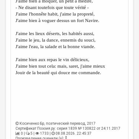
J'aime bien à moquer, un petit à médire,
МАЛАЯ ПРОЗА
- Ne disant toutefois que toute vérité -
ЭССЕИСТИКА
J'aime l'honnête habit, j'aime la propreté,
J'aime bien à voguer dessus un fort Navire.
ЛИТЕРАТУРОВЕДЕНИЕ
J'aime les lieux déserts, les habités aussi,
КУЛЬТУРОВЕДЕНИЕ
J'aime le jeu, la dance, ennemis du souci,
ПУБЛИЦИСТИКА
J'aime l'eau, la salade et la bonne viande.
РЕЦЕНЗИРОВАНИЕ
J'aime bien aux repas le vin délicieux,
J'aime bien tout cela: mais, saret, j'aime mieux
ЦИКЛЫ ПУБЛИКАЦИЙ
Jouir de la beauté qui douce me commande.
ТРЕДИАКОВСКИЙ
МЕДИА
ВКОНТАКТЕ
Косиченко Бр
, поэтический перевод, 2017
Сертификат Поэзия.ру: серия 1839 № 130822 от 24.11.2017
0 |
5 |
1733 |
08.08.2026. 22:45:37
Произведение оценили (+): []