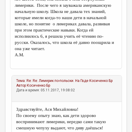
лимерики. После чего я зауважала американскую
начальную школу. Школа не давала тех знаний,
которые имели когда-то наши дети в начальной
школе, но понятие о лимериках давала, развивая
при этом практические навыки. Когда ей
исполнилось 6, я решила учить её чтению по-
русски. Оказалось, что школа её давно поощрила и
она уже читает.
А.М.
Тема:
Re: Re: Лимерик по-польски. На Гвде
Косиченко Бр
Автор
Косиченко Бр
Дата и время: 05.11.2017, 19:08:02
Здравствуйте, Ася Михайловна!
По своему опыту знаю, как дети здорово
воспринимают лимерики, нередко сами такую
смешную чепуху выдают, что диву даёшься!