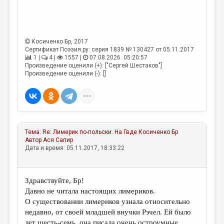
МАЛАЯ ПРОЗА
ЭССЕИСТИКА
ЛИТЕРАТУРОВЕДЕНИЕ
Косиченко Бр
, 2017
Сертификат Поэзия.ру: серия 1839 № 130427 от 05.11.2017
КУЛЬТУРОВЕДЕНИЕ
1 |
4 |
1557 |
07.08.2026. 05:20:57
Произведение оценили (+): ["Сергей Шестаков"]
ПУБЛИЦИСТИКА
Произведение оценили (-): []
РЕЦЕНЗИРОВАНИЕ
ЦИКЛЫ ПУБЛИКАЦИЙ
ТРЕДИАКОВСКИЙ
Тема:
Re: Лимерик по-польски. На Гвде
Косиченко Бр
Автор
Ася Сапир
МЕДИА
Дата и время: 05.11.2017, 18:33:22
ВКОНТАКТЕ
Здравствуйте, Бр!
Давно не читала настоящих лимериков.
О существовании лимериков узнала относительно
недавно, от своей младшей внучки Рэчел. Ей было
лет шесть-семь, она писала очень остроумные