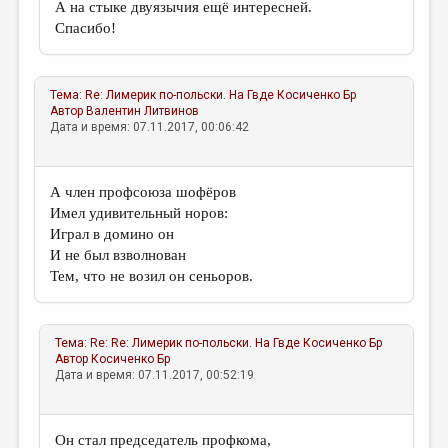
А на стыке двуязычия ещё интересней.
Спасибо!
Тема:
Re: Лимерик по-польски. На Гвде
Косиченко Бр
Автор
Валентин Литвинов
Дата и время: 07.11.2017, 00:06:42
А член профсоюза шофёров
Имел удивительный норов:
Играл в домино он
И не был взволнован
Тем, что не возил он сеньоров.
Тема:
Re: Re: Лимерик по-польски. На Гвде
Косиченко Бр
Автор
Косиченко Бр
Дата и время: 07.11.2017, 00:52:19
Он стал председатель профкома,