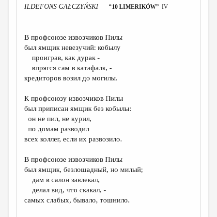
ILDEFONS GAŁCZYŃSKI “
10 LIMERIKÓW”
IV
ДАЙДЖЕСТ
ПРОИЗВЕДЕНИЯ
В профсоюзе извозчиков Пилы
ПЕРЕВОДЫ
был ямщик невезучий: кобылу
проиграв, как дурак -
КОНКУРСЫ
впрягся сам в катафалк, -
кредиторов возил до могилы.
ДЕТСКАЯ КОМНАТА
КНИЖНАЯ ПОЛКА
К профсоюзу извозчиков Пилы
был приписан ямщик без кобылы:
ОБЗОР ЛИТЕРАТУРЫ
он не пил, не курил,
по домам разводил
СТРАНИЦЫ ПАМЯТИ
всех коллег, если их развозило.
ОБЪЯВЛЕНИЯ
В профсоюзе извозчиков Пилы
был ямщик, безлошадный, но милый;
КОЛОНКА РЕДАКТОРА
дам в салон завлекал,
РЕДКОЛЛЕГИЯ
делал вид, что скакал, -
самых слабых, бывало, тошнило.
ОТ РЕДАКЦИИ