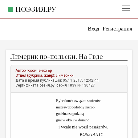
ПОЭЗИЯ.РУ
Вход
Регистрация
ГЛАВНОЕ МЕНЮ
|
ПОЭЗИЯ.РУ
ИЗДАТЕЛЬСТВО
Лимерик по-польски. На Гвде
ЖАНРЫ
АВТОРЫ
Автор:
Косиченко Бр
Отдел (рубрика, жанр):
Лимерики
КОММЕНТАРИИ
Дата и время публикации: 05.11.2017, 12:42:44
Сертификат Поэзия.ру: серия 1839 № 130427
ЛИТСАЛОН
Był członek związku szoferów
НОВОСТИ
nieprawdopodobny nierób:
ПРАВИЛА САЙТА
godzina za godziną
grał w oko i w domino
ОТДЕЛЫ И РУБРИКИ
i wcale nie woził pasażerów.
K
ONSTANTY
ИЗБРАННОЕ