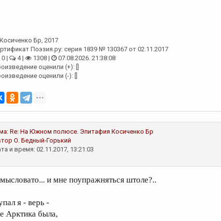
Косиченко Бр
, 2017
ртификат Поэзия.ру: серия 1839 № 130367 от 02.11.2017
0 |
4 |
1308 |
07.08.2026. 21:38:08
оизведение оценили (+): []
оизведение оценили (-): []
ма:
Re: На Южном полюсе. Эпитафия
Косиченко Бр
втор
О. Бедный-Горький
та и время: 02.11.2017, 13:21:03
амысловато... и мне поупражняться штоле?..
.упал я - верь -
де Арктика была,