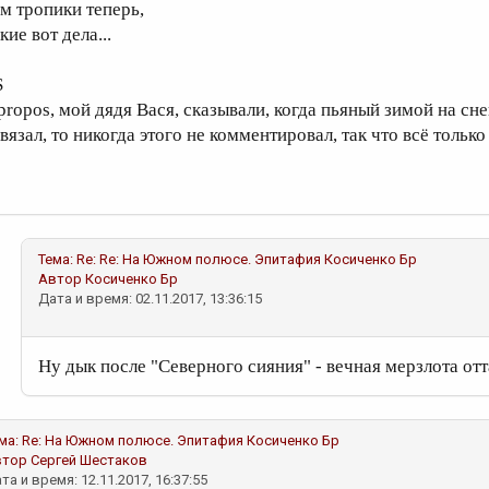
ам тропики теперь,
кие вот дела...
S
propos, мой дядя Вася, сказывали, когда пьяный зимой на снег
вязал, то никогда этого не комментировал, так что всё только
Тема:
Re: Re: На Южном полюсе. Эпитафия
Косиченко Бр
Автор
Косиченко Бр
Дата и время: 02.11.2017, 13:36:15
Ну дык после "Северного сияния" - вечная мерзлота отт
ма:
Re: На Южном полюсе. Эпитафия
Косиченко Бр
втор
Сергей Шестаков
та и время: 12.11.2017, 16:37:55