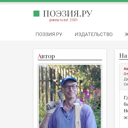
ПОЭЗИЯ.РУ
poezia.ru est. 2001
ПОЭЗИЯ.РУ
ИЗДАТЕЛЬСТВО
На
А
втор
А
От
Да
Се
Г
б
Н
э