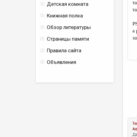
т
Детская комната
та
Книжная полка
P
Обзор литературы
a 
за
Страницы памяти
Правила сайта
Объявления
Те
А
Да