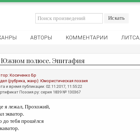
ЖАНРЫ
АВТОРЫ
КОММЕНТАРИИ
ЛИТСА
 Южном полюсе. Эпитафия
втор:
Косиченко Бр
дел (рубрика, жанр):
Юмористическая поэзия
та и время публикации: 02.11.2017, 11:55:22
ртификат Поэзия.ру: серия 1839 № 130367
де я лежал, Прохожий,
ыл экватор.
о до тебя прошёлся
скаватор.