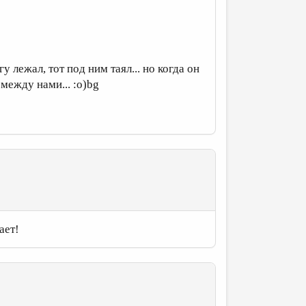
у лежал, тот под ним таял... но когда он
 между нами... :о)bg
ает!