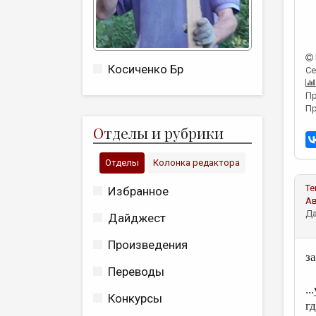
Косиченко Бр
Се
Пр
Пр
О
тделы и рубрики
Отделы
Колонка редактора
Те
Избранное
А
Да
Дайджест
Произведения
з
Переводы
..
Конкурсы
г