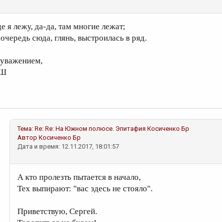
е я лежу, да-да, там многие лежат;
 очередь сюда, глянь, выстроилась в ряд.
 уважением,
Ш
Тема:
Re: Re: На Южном полюсе. Эпитафия
Косиченко Бр
Автор
Косиченко Бр
Дата и время: 12.11.2017, 18:01:57
А кто пролезть пытается в начало,
Тех выпирают: "вас здесь не стояло".
Приветствую, Сергей.